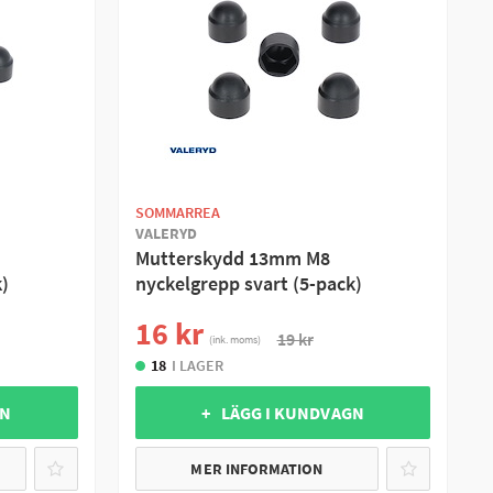
SOMMARREA
VALERYD
Mutterskydd 13mm M8
)
nyckelgrepp svart (5-pack)
16 kr
19 kr
(ink. moms)
18
I LAGER
GN
+ LÄGG I KUNDVAGN
MER INFORMATION