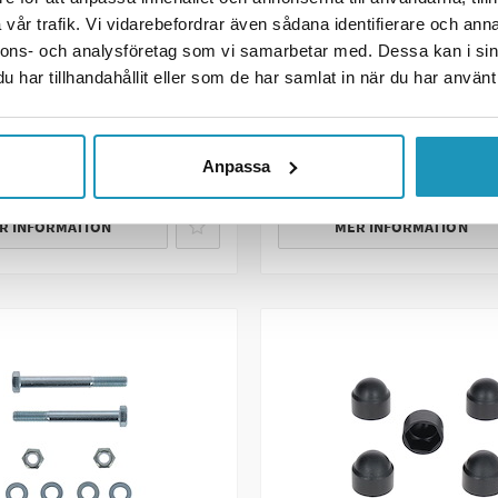
VALERYD
kydd 17mm M10
vår trafik. Vi vidarebefordrar även sådana identifierare och anna
Sexkantsskruv delgänga
pp svart (4-pack)
nnons- och analysföretag som vi samarbetar med. Dessa kan i sin
har tillhandahållit eller som de har samlat in när du har använt 
118 kr
29 kr
139 kr
ink. moms)
(ink. moms)
R
2
I LAGER
Anpassa
 LÄGG I KUNDVAGN
+ LÄGG I KUNDVA
R INFORMATION
MER INFORMATION