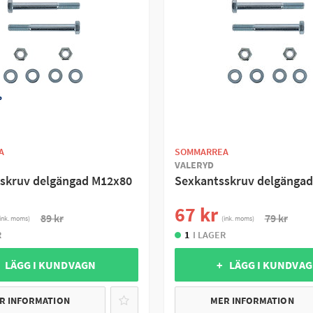
A
SOMMARREA
VALERYD
skruv delgängad M12x80
Sexkantsskruv delgänga
67 kr
89 kr
79 kr
ink. moms)
(ink. moms)
R
1
I LAGER
 LÄGG I KUNDVAGN
+ LÄGG I KUNDVA
R INFORMATION
MER INFORMATION