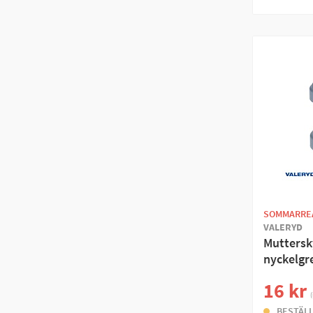
SOMMARRE
VALERYD
Mutters
nyckelgr
16 kr
(
BESTÄL