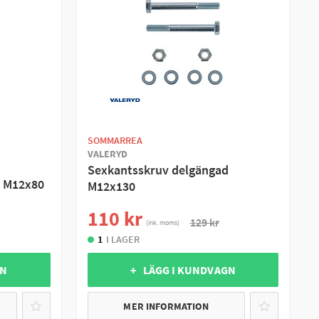
SOMMARREA
VALERYD
Sexkantsskruv delgängad
d M12x80
M12x130
110 kr
129 kr
(ink. moms)
1
I LAGER
GN
+ LÄGG I KUNDVAGN
MER INFORMATION