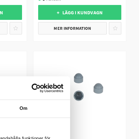
GN
+ LÄGG I KUNDVAGN
MER INFORMATION
Om
SOMMARREA
VALERYD
andahålla funktioner för