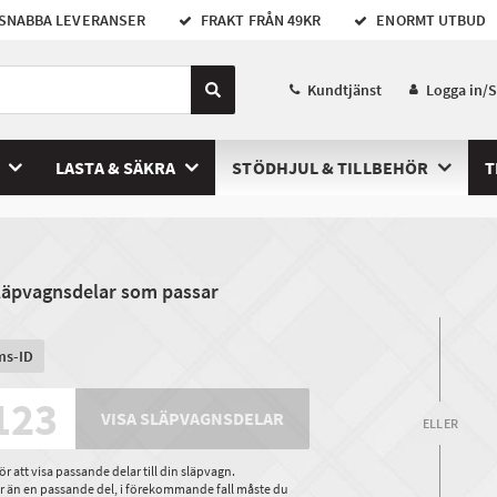
SNABBA LEVERANSER
FRAKT FRÅN 49KR
ENORMT UTBUD
Kundtjänst
Logga in/
LASTA & SÄKRA
STÖDHJUL & TILLBEHÖR
T
släpvagnsdelar som passar
ms-ID
VISA SLÄPVAGNSDELAR
ELLER
 att visa passande delar till din släpvagn.
ler än en passande del, i förekommande fall måste du