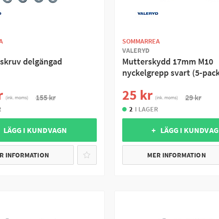
A
SOMMARREA
VALERYD
skruv delgängad
Mutterskydd 17mm M10
nyckelgrepp svart (5-pack
r
25 kr
155 kr
29 kr
(ink. moms)
(ink. moms)
R
2
I LAGER
 LÄGG I KUNDVAGN
+ LÄGG I KUNDVA
R INFORMATION
MER INFORMATION