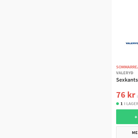
SOMMARRE
VALERYD
Sexkants
76 kr
(
1
I LAGE
+
ME