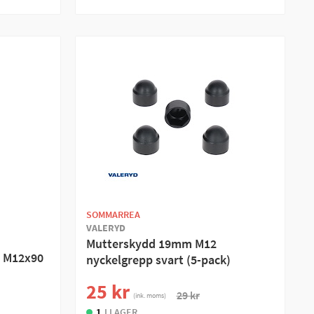
SOMMARREA
VALERYD
Mutterskydd 19mm M12
d M12x90
nyckelgrepp svart (5-pack)
25 kr
29 kr
(ink. moms)
1
I LAGER