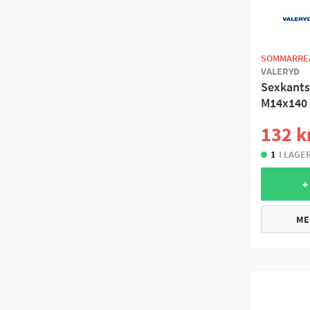
SOMMARRE
VALERYD
Sexkants
M14x140
132 k
1
I LAGE
+
ME