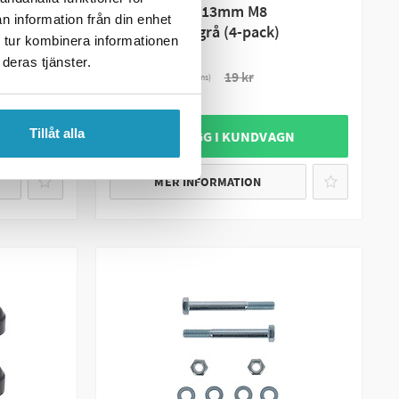
Mutterskydd 13mm M8
n information från din enhet
d M14x90
nyckelgrepp grå (4-pack)
 tur kombinera informationen
deras tjänster.
16 kr
19 kr
(ink. moms)
2
I LAGER
Tillåt alla
GN
+ LÄGG I KUNDVAGN
MER INFORMATION