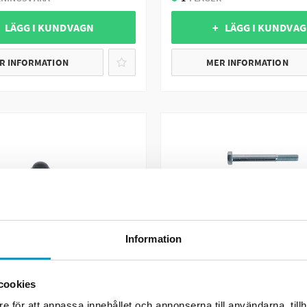
 LÄGG I KUNDVAGN
+ LÄGG I KUNDVA
R INFORMATION
MER INFORMATION
Information
cookies
A
SOMMARREA
e för att anpassa innehållet och annonserna till användarna, tillh