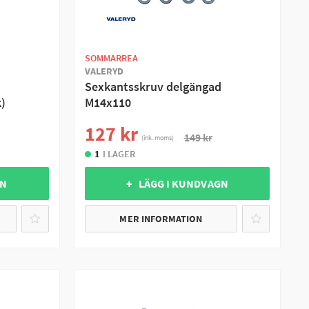
SOMMARREA
VALERYD
Sexkantsskruv delgängad
)
M14x110
127 kr
149 kr
(ink. moms)
1
I LAGER
GN
+ LÄGG I KUNDVAGN
MER INFORMATION