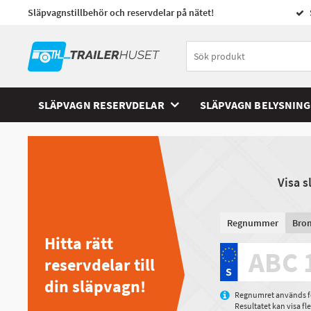
Släpvagnstillbehör och reservdelar på nätet!
SLÄPVAGN RESERVDELAR
SLÄPVAGN BELYSNING
Visa 
Regnummer
Bro
Hitta rätt
reservdelar till
din släpvagn!
Regnumret används för
Resultatet kan visa f