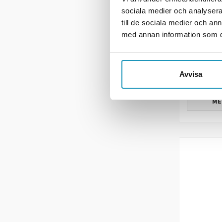
Mutters
sociala medier och analysera 
nyckelgre
till de sociala medier och a
med annan information som du 
25 kr
(
2
I LAGE
Avvisa
+
ME