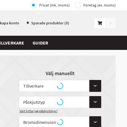
Privat (ink. moms)
Företag (ex. moms)
Skapa konto
Sparade produkter (
0
)
ILLVERKARE
GUIDER
Välj manuellt
Vart hittar jag påskjutstyp?