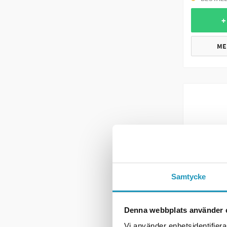
+
ME
Samtycke
Denna webbplats använder 
SOMMARRE
VALERYD
Vi använder enhetsidentifierar