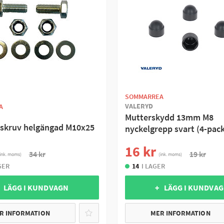
SOMMARREA
VALERYD
A
Mutterskydd 13mm M8
skruv helgängad M10x25
nyckelgrepp svart (4-pack
16 kr
34 kr
19 kr
ink. moms)
(ink. moms)
GER
14
I LAGER
 LÄGG I KUNDVAGN
+ LÄGG I KUNDVA
R INFORMATION
MER INFORMATION