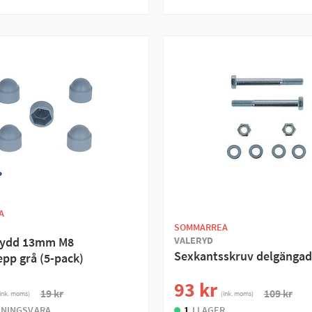
A
SOMMARREA
VALERYD
kydd 13mm M8
Sexkantsskruv delgänga
epp grå (5-pack)
93 kr
19 kr
109 kr
ink. moms)
(ink. moms)
LNINGSVARA
1
I LAGER