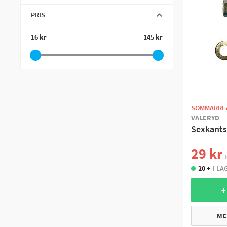
PRIS
16 kr
145 kr
SOMMARRE
VALERYD
Sexkants
29 kr
(
20 +
I LA
+
ME