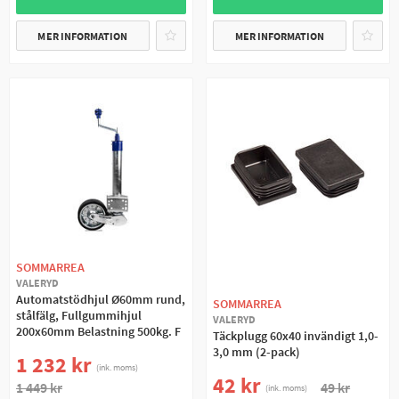
MER INFORMATION
MER INFORMATION
SOMMARREA
VALERYD
Automatstödhjul Ø60mm rund,
SOMMARREA
stålfälg, Fullgummihjul
VALERYD
200x60mm Belastning 500kg. F
Täckplugg 60x40 invändigt 1,0-
3,0 mm (2-pack)
1 232 kr
(ink. moms)
42 kr
1 449 kr
49 kr
(ink. moms)