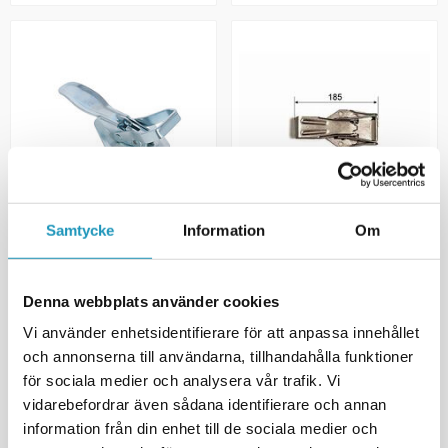
Samtycke
Information
Om
SOMMARREA
SOMMARREA
VALERYD
VALERYD
Flaklås DK 220x90 CC=8mm
Flaklås HTK midi
169 kr
127 kr
Denna webbplats använder cookies
199 kr
149 kr
(ink. moms)
(ink. moms)
Vi använder enhetsidentifierare för att anpassa innehållet
16
I LAGER
20 +
I LAGER
och annonserna till användarna, tillhandahålla funktioner
+ LÄGG I KUNDVAGN
+ LÄGG I KUNDVAGN
för sociala medier och analysera vår trafik. Vi
vidarebefordrar även sådana identifierare och annan
MER INFORMATION
MER INFORMATION
information från din enhet till de sociala medier och