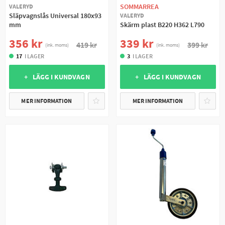
SOMMARREA
VALERYD
Släpvagnslås Universal 180x93
VALERYD
mm
Skärm plast B220 H362 L790
356 kr
339 kr
419 kr
399 kr
(ink. moms)
(ink. moms)
17
I LAGER
3
I LAGER
+ LÄGG I KUNDVAGN
+ LÄGG I KUNDVAGN
MER INFORMATION
MER INFORMATION