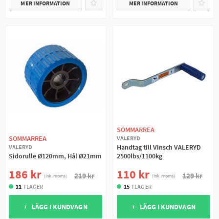
MER INFORMATION
MER INFORMATION
SOMMARREA
SOMMARREA
VALERYD
Handtag till Vinsch VALERYD
VALERYD
Sidorulle Ø120mm, Hål Ø21mm
2500lbs/1100kg
186 kr
110 kr
219 kr
129 kr
(ink. moms)
(ink. moms)
11
I LAGER
15
I LAGER
+ LÄGG I KUNDVAGN
+ LÄGG I KUNDVAGN