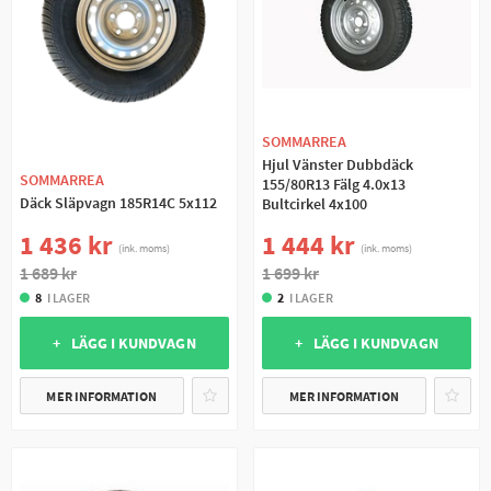
SOMMARREA
Hjul Vänster Dubbdäck
SOMMARREA
155/80R13 Fälg 4.0x13
Däck Släpvagn 185R14C 5x112
Bultcirkel 4x100
1 436 kr
1 444 kr
(ink. moms)
(ink. moms)
1 689 kr
1 699 kr
8
I LAGER
2
I LAGER
+ LÄGG I KUNDVAGN
+ LÄGG I KUNDVAGN
MER INFORMATION
MER INFORMATION