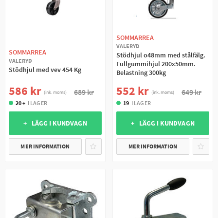
SOMMARREA
VALERYD
SOMMARREA
Stödhjul o48mm med stålfälg.
VALERYD
Fullgummihjul 200x50mm.
Stödhjul med vev 454 Kg
Belastning 300kg
586 kr
552 kr
689 kr
649 kr
(ink. moms)
(ink. moms)
20 +
I LAGER
19
I LAGER
+ LÄGG I KUNDVAGN
+ LÄGG I KUNDVAGN
MER INFORMATION
MER INFORMATION