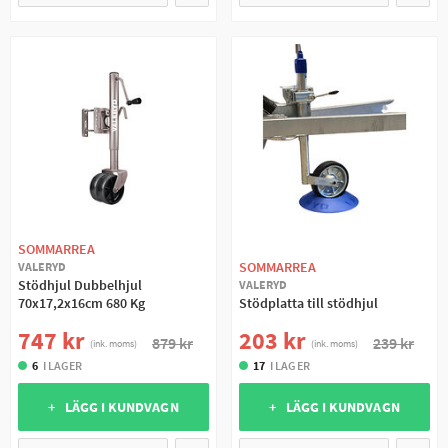
SOMMARREA
SOMMARREA
VALERYD
Stödhjul Dubbelhjul
VALERYD
70x17,2x16cm 680 Kg
Stödplatta till stödhjul
747 kr
203 kr
879 kr
239 kr
(ink. moms)
(ink. moms)
6
I LAGER
17
I LAGER
+ LÄGG I KUNDVAGN
+ LÄGG I KUNDVAGN