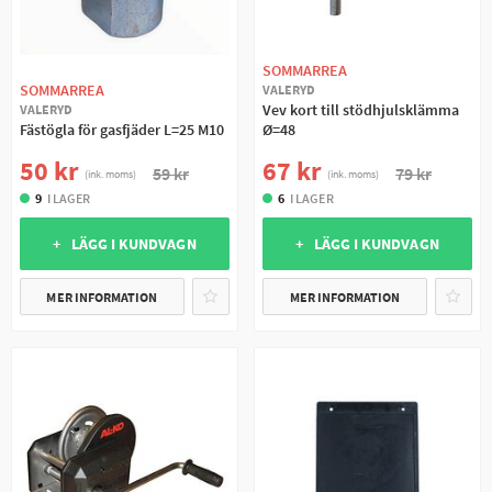
SOMMARREA
SOMMARREA
VALERYD
Vev kort till stödhjulsklämma
VALERYD
Fästögla för gasfjäder L=25 M10
Ø=48
50 kr
67 kr
59 kr
79 kr
(ink. moms)
(ink. moms)
9
I LAGER
6
I LAGER
+ LÄGG I KUNDVAGN
+ LÄGG I KUNDVAGN
MER INFORMATION
MER INFORMATION