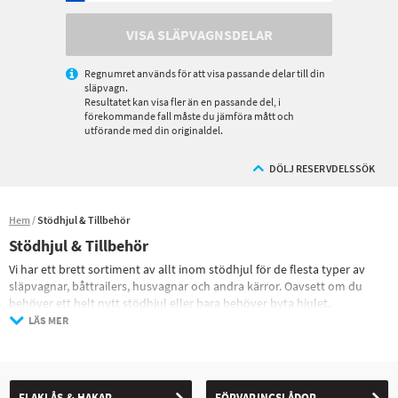
VISA SLÄPVAGNSDELAR
Regnumret används för att visa passande delar till din
släpvagn.
Resultatet kan visa fler än en passande del, i
förekommande fall måste du jämföra mått och
utförande med din originaldel.
DÖLJ RESERVDELSSÖK
Hem
Stödhjul & Tillbehör
Stödhjul & Tillbehör
Vi har ett brett sortiment av allt inom stödhjul för de flesta typer av
släpvagnar, båttrailers, husvagnar och andra kärror. Oavsett om du
behöver ett helt nytt stödhjul eller bara behöver byta hjulet,
stödpinnen eller stödhjulsklämman kan vi hjälpa dig.
LÄS MER
Här hittar du även många av de tillbehör du kan tänkas behöva. Vi har
allt från släpvagnslås, lastramper och stänkskydd till muttrar och
skruvar. Vi kan till och med hjälpa dig med en ny gasfjäder om du skulle
behöva det.
FLAKLÅS & HAKAR
FÖRVARINGSLÅDOR