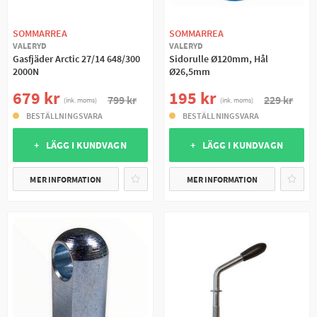
SOMMARREA
SOMMARREA
VALERYD
VALERYD
Gasfjäder Arctic 27/14 648/300
Sidorulle Ø120mm, Hål
2000N
Ø26,5mm
679 kr
195 kr
799 kr
229 kr
(ink. moms)
(ink. moms)
BESTÄLLNINGSVARA
BESTÄLLNINGSVARA
+ LÄGG I KUNDVAGN
+ LÄGG I KUNDVAGN
MER INFORMATION
MER INFORMATION