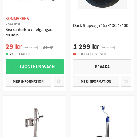
SOMMARREA
VALERYD
Däck Släpvagn 155R13C 4x100
Sexkantsskruv helgängad
M10x25
1 299 kr
29 kr
34 kr
(ink. moms)
(ink. moms)
TILLFÄLLIGT SLUT
20 +
I LAGER
BEVAKA
+ LÄGG I KUNDVAGN
MER INFORMATION
MER INFORMATION