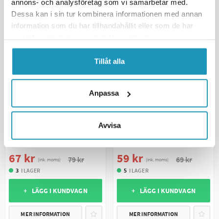
annons- och analysföretag som vi samarbetar med.
Dessa kan i sin tur kombinera informationen med annan
information som du har tillhandahållit eller som de har
samlat in när du har använt deras tjänster.
Tillåt alla
Anpassa
SOMMARREA
SOMMARREA
VALERYD
VALERYD
Avvisa
Vev lång till stödhjulsklämma
Handtag 180x35mm svart (2-
o48
pack)
67 kr
59 kr
79 kr
69 kr
(ink. moms)
(ink. moms)
3
I LAGER
5
I LAGER
+ LÄGG I KUNDVAGN
+ LÄGG I KUNDVAGN
MER INFORMATION
MER INFORMATION