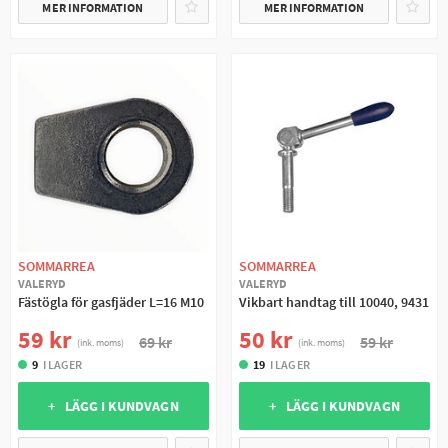
MER INFORMATION
MER INFORMATION
SOMMARREA
SOMMARREA
VALERYD
VALERYD
Fästögla för gasfjäder L=16 M10
Vikbart handtag till 10040, 9431
59 kr
50 kr
69 kr
59 kr
(ink. moms)
(ink. moms)
9
I LAGER
19
I LAGER
+ LÄGG I KUNDVAGN
+ LÄGG I KUNDVAGN