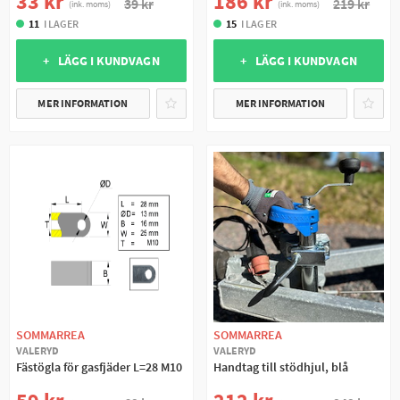
33 kr
186 kr
39 kr
219 kr
(ink. moms)
(ink. moms)
11
I LAGER
15
I LAGER
+ LÄGG I KUNDVAGN
+ LÄGG I KUNDVAGN
MER INFORMATION
MER INFORMATION
SOMMARREA
SOMMARREA
VALERYD
VALERYD
Fästögla för gasfjäder L=28 M10
Handtag till stödhjul, blå