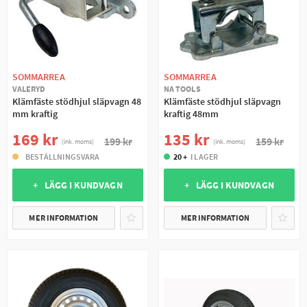
SOMMARREA
SOMMARREA
VALERYD
NA TOOLS
Klämfäste stödhjul släpvagn 48
Klämfäste stödhjul släpvagn
mm kraftig
kraftig 48mm
169 kr
135 kr
199 kr
159 kr
(ink. moms)
(ink. moms)
BESTÄLLNINGSVARA
20 +
I LAGER
+ LÄGG I KUNDVAGN
+ LÄGG I KUNDVAGN
MER INFORMATION
MER INFORMATION