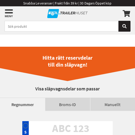
Snabba Leveranser | Frakt från 39 kr | 30 Dagars Öppet köp
Hitta rätt reservdelar
till din släpvagn!
Visa släpvagnsdelar som passar
Regnummer
Broms-ID
Manuellt