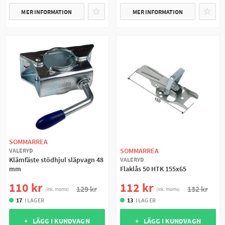
MER INFORMATION
MER INFORMATION
SOMMARREA
SOMMARREA
VALERYD
Klämfäste stödhjul släpvagn 48
VALERYD
mm
Flaklås 50 HTK 155x65
110 kr
112 kr
129 kr
132 kr
(ink. moms)
(ink. moms)
17
I LAGER
13
I LAGER
+ LÄGG I KUNDVAGN
+ LÄGG I KUNDVAGN