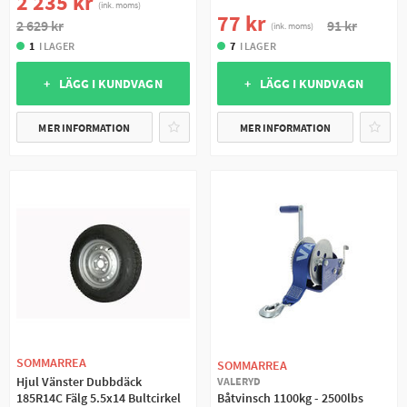
2 235 kr
(ink. moms)
77 kr
91 kr
2 629 kr
(ink. moms)
7
I LAGER
1
I LAGER
+ LÄGG I KUNDVAGN
+ LÄGG I KUNDVAGN
MER INFORMATION
MER INFORMATION
SOMMARREA
SOMMARREA
Hjul Vänster Dubbdäck
VALERYD
185R14C Fälg 5.5x14 Bultcirkel
Båtvinsch 1100kg - 2500lbs