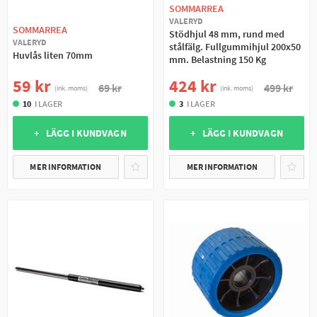
SOMMARREA
VALERYD
SOMMARREA
Stödhjul 48 mm, rund med
VALERYD
stålfälg. Fullgummihjul 200x50
Huvlås liten 70mm
mm. Belastning 150 Kg
59 kr
424 kr
69 kr
499 kr
(ink. moms)
(ink. moms)
10
I LAGER
3
I LAGER
+ LÄGG I KUNDVAGN
+ LÄGG I KUNDVAGN
MER INFORMATION
MER INFORMATION