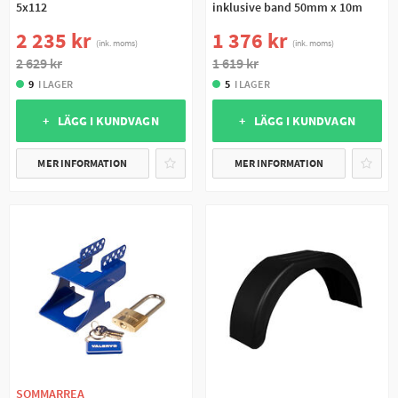
5x112
inklusive band 50mm x 10m
2 235 kr
1 376 kr
(ink. moms)
(ink. moms)
2 629 kr
1 619 kr
9
I LAGER
5
I LAGER
+ LÄGG I KUNDVAGN
+ LÄGG I KUNDVAGN
MER INFORMATION
MER INFORMATION
SOMMARREA