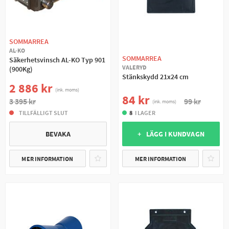
SOMMARREA
AL-KO
SOMMARREA
Säkerhetsvinsch AL-KO Typ 901
VALERYD
(900Kg)
Stänkskydd 21x24 cm
2 886 kr
(ink. moms)
84 kr
99 kr
3 395 kr
(ink. moms)
8
I LAGER
TILLFÄLLIGT SLUT
+ LÄGG I KUNDVAGN
BEVAKA
MER INFORMATION
MER INFORMATION