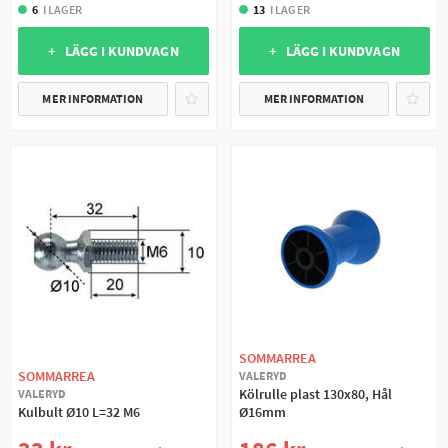
6
I LAGER
13
I LAGER
+ LÄGG I KUNDVAGN
+ LÄGG I KUNDVAGN
MER INFORMATION
MER INFORMATION
SOMMARREA
SOMMARREA
VALERYD
Kölrulle plast 130x80, Hål
VALERYD
Kulbult Ø10 L=32 M6
Ø16mm