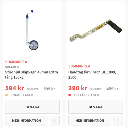
SOMMARREA
SOMMARREA
VALERYD
Stödhjul släpvagn 48mm Extra
Handtag för vinsch DL 1800,
lång 150kg
2500
594 kr
390 kr
699 kr
459 kr
(ink. moms)
(ink. moms)
SNART I LAGER
TILLFÄLLIGT SLUT
BEVAKA
BEVAKA
MER INFORMATION
MER INFORMATION