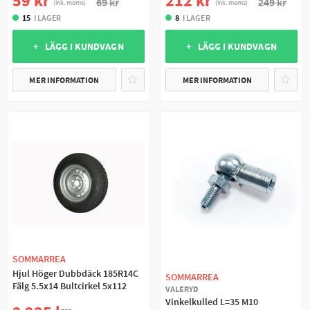
59 kr
212 kr
69 kr
249 kr
(ink. moms)
(ink. moms)
15
I LAGER
8
I LAGER
+ LÄGG I KUNDVAGN
+ LÄGG I KUNDVAGN
MER INFORMATION
MER INFORMATION
SOMMARREA
Hjul Höger Dubbdäck 185R14C
SOMMARREA
Fälg 5.5x14 Bultcirkel 5x112
VALERYD
Vinkelkulled L=35 M10