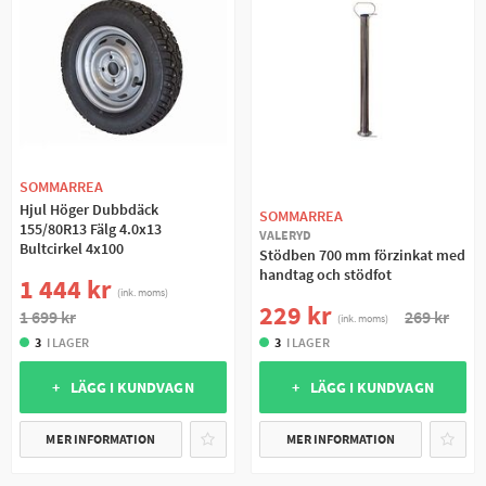
SOMMARREA
Hjul Höger Dubbdäck
SOMMARREA
155/80R13 Fälg 4.0x13
VALERYD
Bultcirkel 4x100
Stödben 700 mm förzinkat med
handtag och stödfot
1 444 kr
(ink. moms)
229 kr
1 699 kr
269 kr
(ink. moms)
3
I LAGER
3
I LAGER
+ LÄGG I KUNDVAGN
+ LÄGG I KUNDVAGN
MER INFORMATION
MER INFORMATION