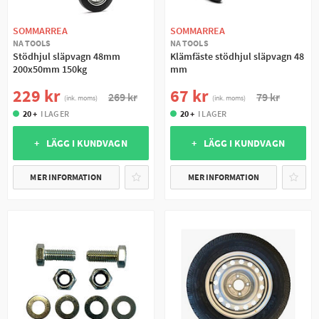
SOMMARREA
SOMMARREA
NA TOOLS
NA TOOLS
Stödhjul släpvagn 48mm
Klämfäste stödhjul släpvagn 48
200x50mm 150kg
mm
229 kr
67 kr
269 kr
79 kr
(ink. moms)
(ink. moms)
20 +
I LAGER
20 +
I LAGER
+ LÄGG I KUNDVAGN
+ LÄGG I KUNDVAGN
MER INFORMATION
MER INFORMATION