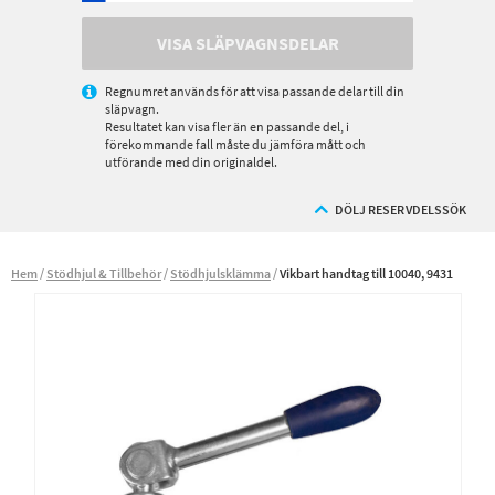
VISA SLÄPVAGNSDELAR
Regnumret används för att visa passande delar till din
släpvagn.
Resultatet kan visa fler än en passande del, i
förekommande fall måste du jämföra mått och
utförande med din originaldel.
DÖLJ RESERVDELSSÖK
Hem
Stödhjul & Tillbehör
Stödhjulsklämma
Vikbart handtag till 10040, 9431