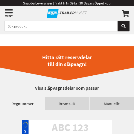
Snabba Leveranser | Frakt från 39 kr | 30 Dagars Öppet köp
Hitta rätt reservdelar
till din släpvagn!
Visa släpvagnsdelar som passar
Regnummer
Broms-ID
Manuellt