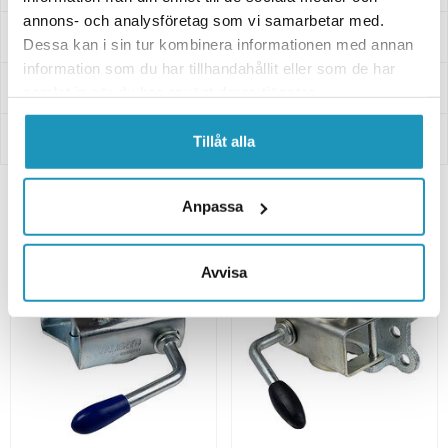
annons- och analysföretag som vi samarbetar med.
Frågor och svar
Dessa kan i sin tur kombinera informationen med annan
information som du har tillhandahållit eller som de har
Leverans- & Returinformation
samlat in när du har använt deras tjänster.
Betalning
Tillåt alla
Anpassa
Relaterade produkter
Avvisa