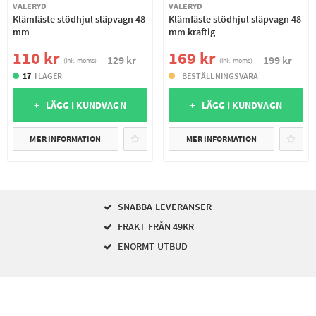
VALERYD
VALERYD
Klämfäste stödhjul släpvagn 48
Klämfäste stödhjul släpvagn 48
mm
mm kraftig
110 kr
169 kr
129 kr
199 kr
(ink. moms)
(ink. moms)
17
I LAGER
BESTÄLLNINGSVARA
+ LÄGG I KUNDVAGN
+ LÄGG I KUNDVAGN
MER INFORMATION
MER INFORMATION
SNABBA LEVERANSER
FRAKT FRÅN 49KR
ENORMT UTBUD