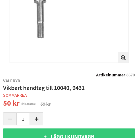
Artikelnummer
8670
VALERYD
Vikbart handtag till 10040, 9431
SOMMARREA
50 kr
59 kr
(ink. moms)
−
+
+ LÄGG I KUNDVAGN