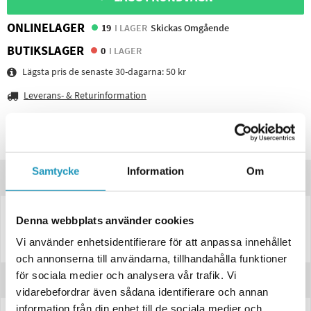
ONLINELAGER
19
I LAGER
Skickas Omgående
BUTIKSLAGER
0
I LAGER
Lägsta pris de senaste 30-dagarna:
50 kr
Leverans- & Returinformation
Spara produkt
Frågor om produkten?
Samtycke
Information
Om
Produktinformation
Denna webbplats använder cookies
Vikbart handtag till 10040, 9431. Perfekt där det är trångt mellan
stödhjul och dragstång.
Vi använder enhetsidentifierare för att anpassa innehållet
och annonserna till användarna, tillhandahålla funktioner
för sociala medier och analysera vår trafik. Vi
Recensioner
vidarebefordrar även sådana identifierare och annan
information från din enhet till de sociala medier och