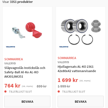
Visar
3351
produkter
SOMMARREA
SOMMARREA
VALERYD
VALERYD
Hjullagersats AL-KO 2361
Släpvagnslås Instickslås och
42x80x42 vattenavvisande
Safety-Ball Al-Ko AL-KO
AK301/AK351
1 699 kr
(ink. moms)
764 kr
899 kr
1 999 kr
(ink. moms)
TILLFÄLLIGT SLUT
TILLFÄLLIGT SLUT
BEVAKA
BEVAKA