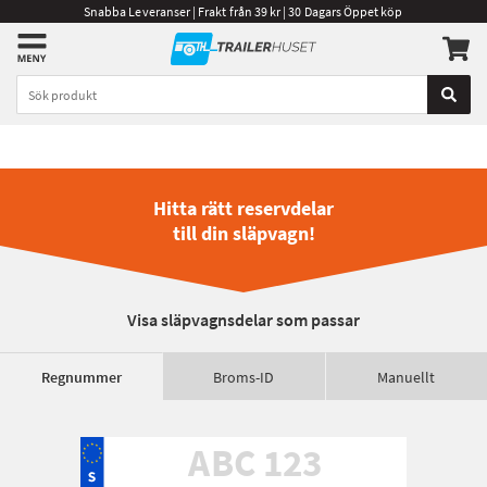
Snabba Leveranser | Frakt från 39 kr | 30 Dagars Öppet köp
Hitta rätt reservdelar
till din släpvagn!
Visa släpvagnsdelar som passar
Regnummer
Broms-ID
Manuellt