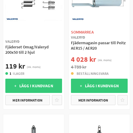
SOMMARREA
VALERYD
VALERYD
Fjädermagasin passar till Peitz
Fjäderset Omag/Valeryd
AER15 / AER20
200x50 till 2 hjul
4 028 kr
(ink. moms)
119 kr
4 739 kr
(ink. moms)
1
I LAGER
BESTÄLLNINGSVARA
+ LÄGG I KUNDVAGN
+ LÄGG I KUNDVAGN
MER INFORMATION
MER INFORMATION