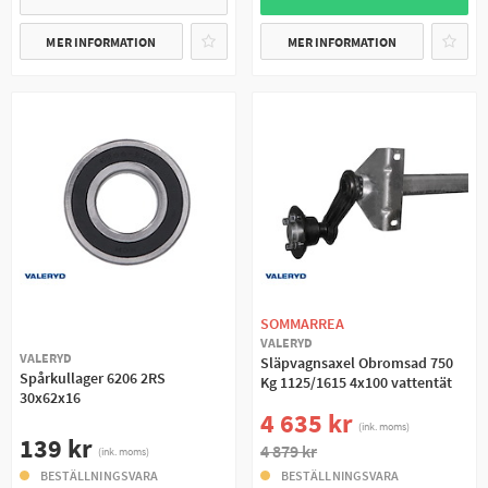
MER INFORMATION
MER INFORMATION
SOMMARREA
VALERYD
VALERYD
Släpvagnsaxel Obromsad 750
Spårkullager 6206 2RS
Kg 1125/1615 4x100 vattentät
30x62x16
4 635 kr
(ink. moms)
139 kr
4 879 kr
(ink. moms)
BESTÄLLNINGSVARA
BESTÄLLNINGSVARA