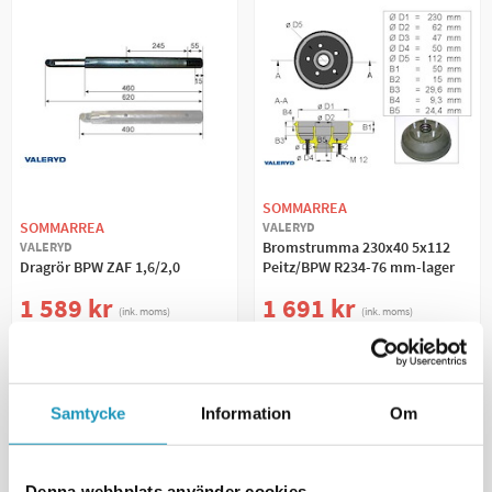
SOMMARREA
SOMMARREA
VALERYD
Bromstrumma 230x40 5x112
VALERYD
Dragrör BPW ZAF 1,6/2,0
Peitz/BPW R234-76 mm-lager
1 589 kr
1 691 kr
(ink. moms)
(ink. moms)
1 869 kr
1 989 kr
BESTÄLLNINGSVARA
BESTÄLLNINGSVARA
+ LÄGG I KUNDVAGN
+ LÄGG I KUNDVAGN
Samtycke
Information
Om
MER INFORMATION
MER INFORMATION
Denna webbplats använder cookies