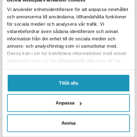
Vi använder enhetsidentifierare för att anpassa innehållet
och annonserna till användarna, tillhandahålla funktioner
för sociala medier och analysera vår trafik. Vi
vidarebefordrar även sådana identifierare och annan
information från din enhet till de sociala medier och
annons- och analysföretag som vi samarbetar med.
Dessa kan i sin tur kombinera informationen med annan
information som du har tillhandahållit eller som de har
samlat in när du har använt deras tjänster.
SOMMARREA
VALERYD
SOMMARREA
Bromstrumma 230x40 4x100
Tillåt alla
VALERYD
Peitz/BPW R234-76 mm-lager
Bromsbackar till OMC 160x35
AR Set
1 691 kr
(ink. moms)
Anpassa
841 kr
1 989 kr
989 kr
(ink. moms)
BESTÄLLNINGSVARA
TILLFÄLLIGT SLUT
Avvisa
+ LÄGG I KUNDVAGN
BEVAKA