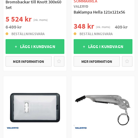
SOMMARREA
Bromsbackar till Knott 300x60
VALERYD
Set
Baklampa Hella 121x121x56
5 524 kr
(ink. moms)
348 kr
409 kr
6 499 kr
(ink. moms)
BESTÄLLNINGSVARA
BESTÄLLNINGSVARA
+ LÄGG I KUNDVAGN
+ LÄGG I KUNDVAGN
MER INFORMATION
MER INFORMATION