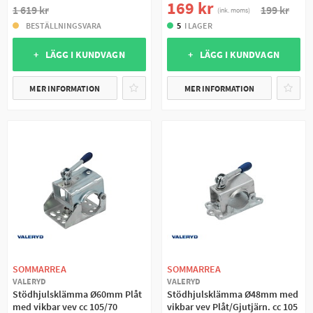
169 kr
1 619 kr
199 kr
(ink. moms)
BESTÄLLNINGSVARA
5
I LAGER
+ LÄGG I KUNDVAGN
+ LÄGG I KUNDVAGN
MER INFORMATION
MER INFORMATION
SOMMARREA
SOMMARREA
VALERYD
VALERYD
Stödhjulsklämma Ø60mm Plåt
Stödhjulsklämma Ø48mm med
med vikbar vev cc 105/70
vikbar vev Plåt/Gjutjärn. cc 105