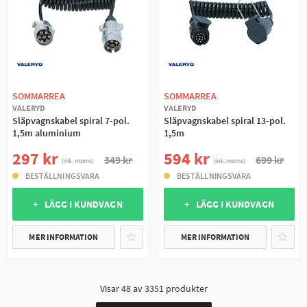
SOMMARREA
SOMMARREA
VALERYD
VALERYD
Släpvagnskabel spiral 7-pol.
Släpvagnskabel spiral 13-pol.
1,5m aluminium
1,5m
297 kr
594 kr
349 kr
699 kr
(ink. moms)
(ink. moms)
BESTÄLLNINGSVARA
BESTÄLLNINGSVARA
+ LÄGG I KUNDVAGN
+ LÄGG I KUNDVAGN
MER INFORMATION
MER INFORMATION
Visar
48
av
3351
produkter