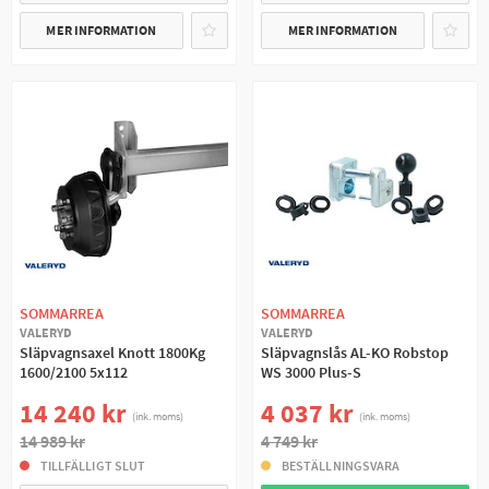
MER INFORMATION
MER INFORMATION
SOMMARREA
SOMMARREA
VALERYD
VALERYD
Släpvagnsaxel Knott 1800Kg
Släpvagnslås AL-KO Robstop
1600/2100 5x112
WS 3000 Plus-S
14 240 kr
4 037 kr
(ink. moms)
(ink. moms)
14 989 kr
4 749 kr
TILLFÄLLIGT SLUT
BESTÄLLNINGSVARA