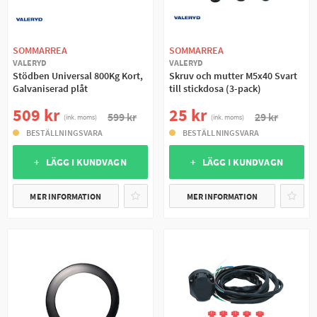
SOMMARREA
SOMMARREA
VALERYD
VALERYD
Stödben Universal 800Kg Kort,
Skruv och mutter M5x40 Svart
Galvaniserad plåt
till stickdosa (3-pack)
509 kr
25 kr
599 kr
29 kr
(ink. moms)
(ink. moms)
BESTÄLLNINGSVARA
BESTÄLLNINGSVARA
+ LÄGG I KUNDVAGN
+ LÄGG I KUNDVAGN
MER INFORMATION
MER INFORMATION