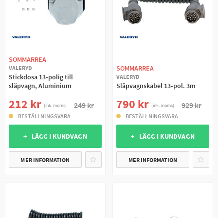
SOMMARREA
SOMMARREA
VALERYD
Stickdosa 13-polig till
VALERYD
släpvagn, Aluminium
Släpvagnskabel 13-pol. 3m
212 kr
790 kr
249 kr
929 kr
(ink. moms)
(ink. moms)
BESTÄLLNINGSVARA
BESTÄLLNINGSVARA
+ LÄGG I KUNDVAGN
+ LÄGG I KUNDVAGN
MER INFORMATION
MER INFORMATION