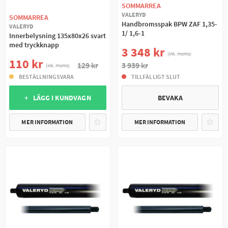
SOMMARREA
VALERYD
SOMMARREA
Handbromsspak BPW ZAF 1,35-
VALERYD
1/ 1,6-1
Innerbelysning 135x80x26 svart
med tryckknapp
3 348 kr
(ink. moms)
110 kr
129 kr
3 939 kr
(ink. moms)
BESTÄLLNINGSVARA
TILLFÄLLIGT SLUT
+ LÄGG I KUNDVAGN
BEVAKA
MER INFORMATION
MER INFORMATION