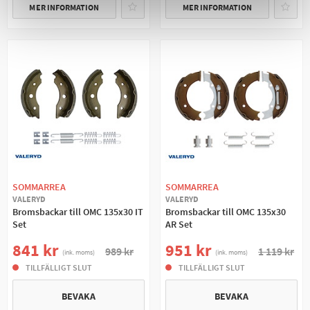
MER INFORMATION
MER INFORMATION
SOMMARREA
SOMMARREA
VALERYD
VALERYD
Bromsbackar till OMC 135x30 IT
Bromsbackar till OMC 135x30
Set
AR Set
841 kr
951 kr
989 kr
1 119 kr
(ink. moms)
(ink. moms)
TILLFÄLLIGT SLUT
TILLFÄLLIGT SLUT
BEVAKA
BEVAKA