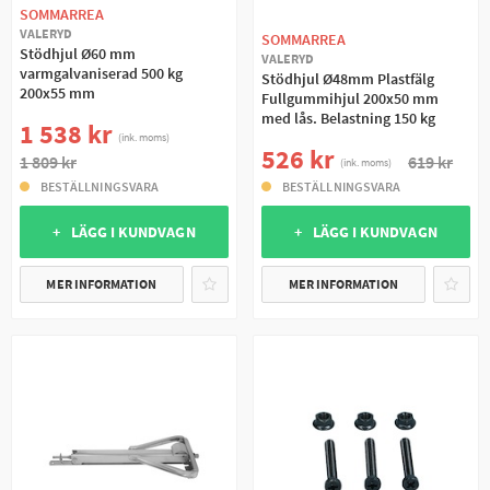
SOMMARREA
VALERYD
SOMMARREA
Stödhjul Ø60 mm
VALERYD
varmgalvaniserad 500 kg
Stödhjul Ø48mm Plastfälg
200x55 mm
Fullgummihjul 200x50 mm
med lås. Belastning 150 kg
1 538 kr
(ink. moms)
526 kr
1 809 kr
619 kr
(ink. moms)
BESTÄLLNINGSVARA
BESTÄLLNINGSVARA
+ LÄGG I KUNDVAGN
+ LÄGG I KUNDVAGN
MER INFORMATION
MER INFORMATION