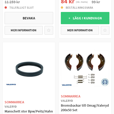
84 kr
11 259 kr
99 kr
(ink. moms)
TILLFÄLLIGT SLUT
BESTÄLLNINGSVARA
BEVAKA
+ LÄGG I KUNDVAGN
MER INFORMATION
MER INFORMATION
SOMMARREA
VALERYD
SOMMARREA
Bromsbackar till Omag/Valeryd
VALERYD
200x50 Set
Manschett stor Bpw/Peitz/Hahn