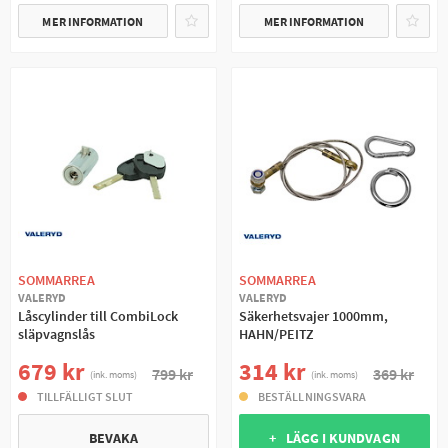
MER INFORMATION
MER INFORMATION
SOMMARREA
SOMMARREA
VALERYD
VALERYD
Låscylinder till CombiLock
Säkerhetsvajer 1000mm,
släpvagnslås
HAHN/PEITZ
679 kr
314 kr
799 kr
369 kr
(ink. moms)
(ink. moms)
TILLFÄLLIGT SLUT
BESTÄLLNINGSVARA
BEVAKA
+ LÄGG I KUNDVAGN