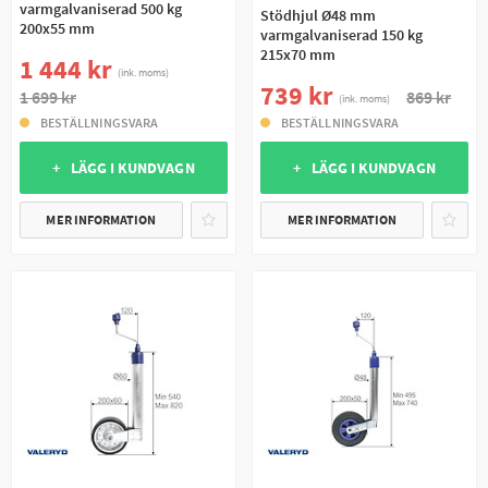
varmgalvaniserad 500 kg
Stödhjul Ø48 mm
200x55 mm
varmgalvaniserad 150 kg
215x70 mm
1 444 kr
(ink. moms)
739 kr
1 699 kr
869 kr
(ink. moms)
BESTÄLLNINGSVARA
BESTÄLLNINGSVARA
+ LÄGG I KUNDVAGN
+ LÄGG I KUNDVAGN
MER INFORMATION
MER INFORMATION