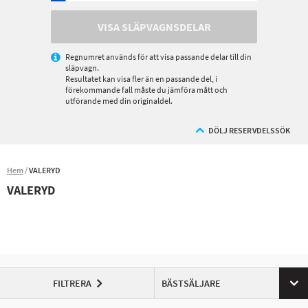
VISA SLÄPVAGNSDELAR
Regnumret används för att visa passande delar till din
släpvagn.
Resultatet kan visa fler än en passande del, i
förekommande fall måste du jämföra mått och
utförande med din originaldel.
DÖLJ RESERVDELSSÖK
Hem
VALERYD
VALERYD
FILTRERA
BÄSTSÄLJARE