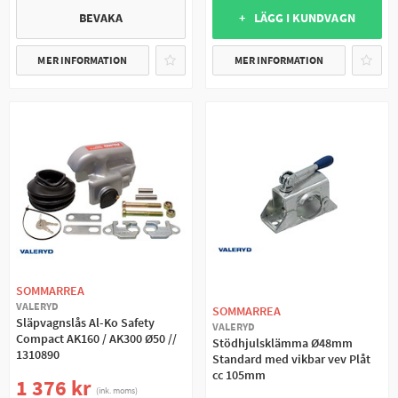
BEVAKA
+ LÄGG I KUNDVAGN
MER INFORMATION
MER INFORMATION
SOMMARREA
VALERYD
SOMMARREA
Släpvagnslås Al-Ko Safety
VALERYD
Compact AK160 / AK300 Ø50 //
Stödhjulsklämma Ø48mm
1310890
Standard med vikbar vev Plåt
cc 105mm
1 376 kr
(ink. moms)