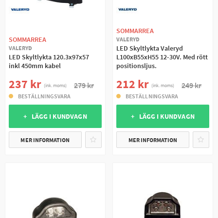
SOMMARREA
SOMMARREA
VALERYD
LED Skyltlykta Valeryd
VALERYD
LED Skyltlykta 120.3x97x57
L100xB55xH55 12-30V. Med rött
inkl 450mm kabel
positionsljus.
237 kr
212 kr
279 kr
249 kr
(ink. moms)
(ink. moms)
BESTÄLLNINGSVARA
BESTÄLLNINGSVARA
+ LÄGG I KUNDVAGN
+ LÄGG I KUNDVAGN
MER INFORMATION
MER INFORMATION