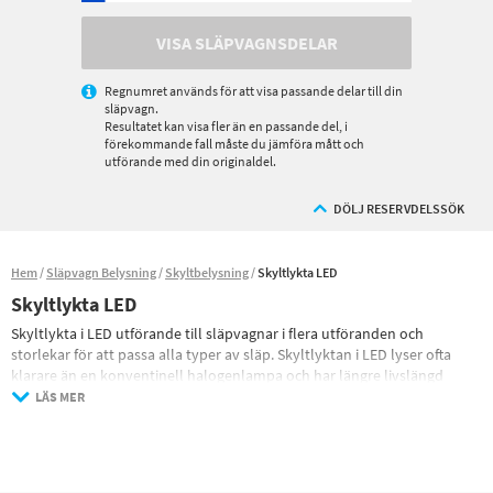
VISA SLÄPVAGNSDELAR
Regnumret används för att visa passande delar till din
släpvagn.
Resultatet kan visa fler än en passande del, i
förekommande fall måste du jämföra mått och
utförande med din originaldel.
DÖLJ RESERVDELSSÖK
Hem
Släpvagn Belysning
Skyltbelysning
Skyltlykta LED
Skyltlykta LED
Skyltlykta i LED utförande till släpvagnar i flera utföranden och
storlekar för att passa alla typer av släp. Skyltlyktan i LED lyser ofta
klarare än en konventinell halogenlampa och har längre livslängd
vilket bidrar till bättre trafiksäkerhet samtidigt som du inte behöver
LÄS MER
oroa dig för att skyltlyktans är ur funktion och vart du behöver ta dig
för att köpa en ny glödlampa. LED Skyltlyktorna har ofta mycket bättre
tätning än konventionella halogenlampor vilket gör att de klarar att
utsättas för smuts och stänk från vägbanan bättre.