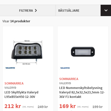
FILTRERA
BÄSTSÄLJARE
Visar
14
produkter
SOMMARREA
SOMMARREA
VALERYD
LED Nummerskyltsbelysning
VALERYD
LED Skyltlykta Valeryd
Valeryd 82,5x32,5x23,5mm 12-
L95xB55xH50 12-30V
36V F1 kontakt
212 kr
169 kr
249 kr
199 kr
(ink. moms)
(ink. moms)