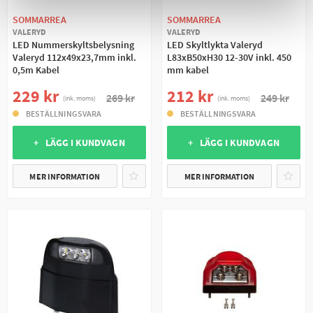
SOMMARREA
SOMMARREA
VALERYD
VALERYD
LED Nummerskyltsbelysning
LED Skyltlykta Valeryd
Valeryd 112x49x23,7mm inkl.
L83xB50xH30 12-30V inkl. 450
0,5m Kabel
mm kabel
229 kr
212 kr
269 kr
249 kr
(ink. moms)
(ink. moms)
BESTÄLLNINGSVARA
BESTÄLLNINGSVARA
+ LÄGG I KUNDVAGN
+ LÄGG I KUNDVAGN
MER INFORMATION
MER INFORMATION