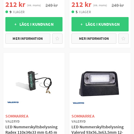
212 kr
212 kr
249 kr
249 kr
(ink. moms)
(ink. moms)
9
I LAGER
5
I LAGER
+ LÄGG I KUNDVAGN
+ LÄGG I KUNDVAGN
MER INFORMATION
MER INFORMATION
SOMMARREA
SOMMARREA
VALERYD
VALERYD
LED Nummerskyltsbelysning
LED Nummerskyltsbelysning
Radex 110x34x33 mm 0,45 m
Valeryd 93x56,3x63,5mm 12-