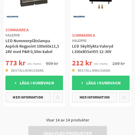
SOMMARREA
SOMMARREA
VALERYD
LED Nummerplåtslampa
VALERYD
Aspöck Regpoint 100x60x11,5
LED Skyltlykta Valeryd
24V med P&R 0,50m kabel
L100xB55xH55 12-30V
773 kr
212 kr
909 kr
249 kr
(ink. moms)
(ink. moms)
BESTÄLLNINGSVARA
BESTÄLLNINGSVARA
+ LÄGG I KUNDVAGN
+ LÄGG I KUNDVAGN
MER INFORMATION
MER INFORMATION
Visar
14
av
14
produkter
INGA FLER PRODUKTER