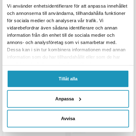
SOMMARREA
LED Nummerplåtslampa
Vi använder enhetsidentifierare för att anpassa innehållet
Aspöck Regpoint II
VALERYD
och annonserna till användarna, tillhandahålla funktioner
LED Nummerskyltsbelysning
98x48x45mm 12/24V med P&R
Ajba 12/24V 68x37x38 mm
0,50m kabel
för sociala medier och analysera vår trafik. Vi
vidarebefordrar även sådana identifierare och annan
212 kr
679 kr
249 kr
799 kr
(ink. moms)
(ink. moms)
information från din enhet till de sociala medier och
BESTÄLLNINGSVARA
BESTÄLLNINGSVARA
annons- och analysföretag som vi samarbetar med.
Dessa kan i sin tur kombinera informationen med annan
+ LÄGG I KUNDVAGN
+ LÄGG I KUNDVAGN
information som du har tillhandahållit eller som de har
samlat in när du har använt deras tjänster.
MER INFORMATION
MER INFORMATION
Tillåt alla
Anpassa
Avvisa