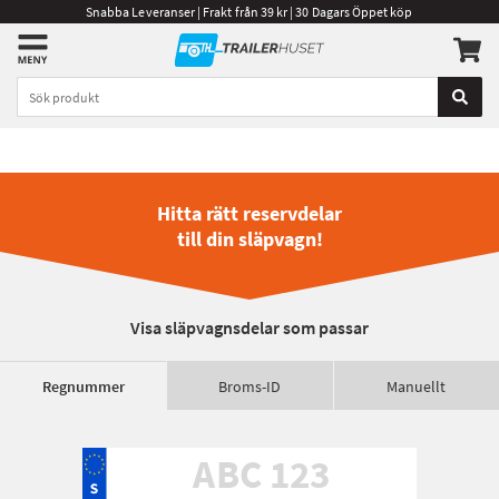
Snabba Leveranser | Frakt från 39 kr | 30 Dagars Öppet köp
Hitta rätt reservdelar
till din släpvagn!
Visa släpvagnsdelar som passar
Regnummer
Broms-ID
Manuellt