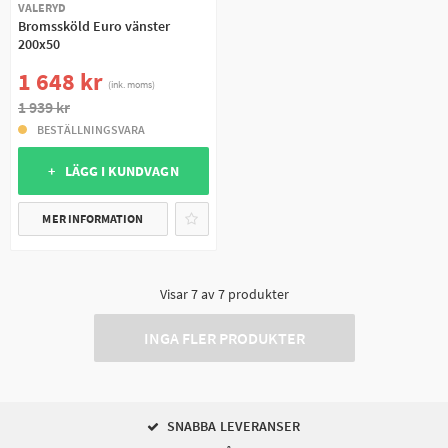
VALERYD
Bromssköld Euro vänster
200x50
1 648 kr
(ink. moms)
1 939 kr
BESTÄLLNINGSVARA
+ LÄGG I KUNDVAGN
MER INFORMATION
Visar
7
av
7
produkter
INGA FLER PRODUKTER
SNABBA LEVERANSER