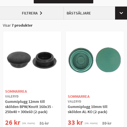
FILTRERA
BÄSTSÄLJARE
Visar
7
produkter
SOMMARREA
SOMMARREA
VALERYD
Gummiplugg 12mm till
VALERYD
skölden BPW/Knott 160x35 -
Gummiplugg 10mm till
250x40 + 300x60 (2-pack)
skölden AL-KO (2-pack)
26 kr
33 kr
31 kr
39 kr
(ink. moms)
(ink. moms)