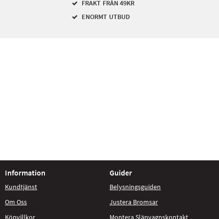
FRAKT FRÅN 49KR
ENORMT UTBUD
Information
Guider
Kundtjänst
Belysningsguiden
Om Oss
Justera Bromsar
Köpvillkor
Montera Släpvagnskontakt