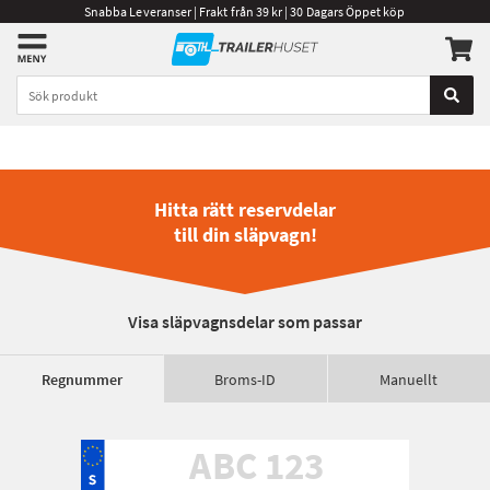
Snabba Leveranser | Frakt från 39 kr | 30 Dagars Öppet köp
Hitta rätt reservdelar
till din släpvagn!
Visa släpvagnsdelar som passar
Regnummer
Broms-ID
Manuellt