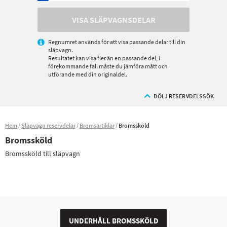
VISA SLÄPVAGNSDELAR
Regnumret används för att visa passande delar till din
släpvagn.
Resultatet kan visa fler än en passande del, i
förekommande fall måste du jämföra mått och
utförande med din originaldel.
DÖLJ RESERVDELSSÖK
Hem
Släpvagn reservdelar
Bromsartiklar
Bromssköld
Bromssköld
Bromssköld till släpvagn
UNDERHÅLL BROMSSKÖLD