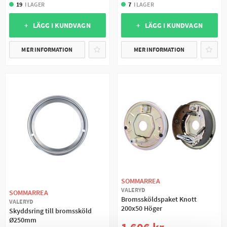
19
I LAGER
7
I LAGER
+ LÄGG I KUNDVAGN
+ LÄGG I KUNDVAGN
MER INFORMATION
MER INFORMATION
SOMMARREA
VALERYD
SOMMARREA
Bromssköldspaket Knott
VALERYD
200x50 Höger
Skyddsring till bromssköld
Ø250mm