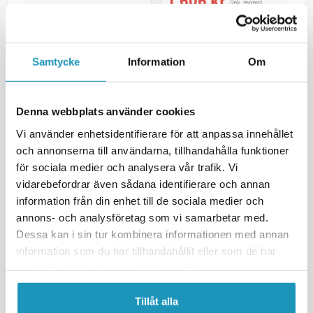
1 606 kr
(ink. moms)
628 kr
739 kr
1 889 kr
(ink. moms)
BESTÄLLNINGSVARA
2
I LAGER
Samtycke
Information
Om
+ LÄGG I KUNDVAGN
+ LÄGG I KUNDVAGN
MER INFORMATION
MER INFORMATION
Denna webbplats använder cookies
Vi använder enhetsidentifierare för att anpassa innehållet
och annonserna till användarna, tillhandahålla funktioner
för sociala medier och analysera vår trafik. Vi
vidarebefordrar även sådana identifierare och annan
information från din enhet till de sociala medier och
annons- och analysföretag som vi samarbetar med.
Dessa kan i sin tur kombinera informationen med annan
information som du har tillhandahållit eller som de har
samlat in när du har använt deras tjänster.
SOMMARREA
VALERYD
SOMMARREA
Tillåt alla
Bromssköldspaket Knott
VALERYD