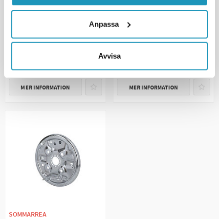
200x50 Vänster
Bromssköld Euro höger 200x50
1 597 kr
(ink. moms)
Anpassa
947 kr
1 579 kr
1 879 kr
(ink. moms)
1
I LAGER
3
I LAGER
Avvisa
+ LÄGG I KUNDVAGN
+ LÄGG I KUNDVAGN
MER INFORMATION
MER INFORMATION
SOMMARREA