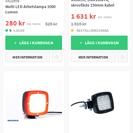
VALERYD
skruvfäste 150mm kabel
Multi LED Arbetslampa 1000
Lumen
1 631 kr
(ink. moms)
280 kr
329 kr
1 919 kr
(ink. moms)
9
I LAGER
BESTÄLLNINGSVARA
+ LÄGG I KUNDVAGN
+ LÄGG I KUNDVAGN
MER INFORMATION
MER INFORMATION