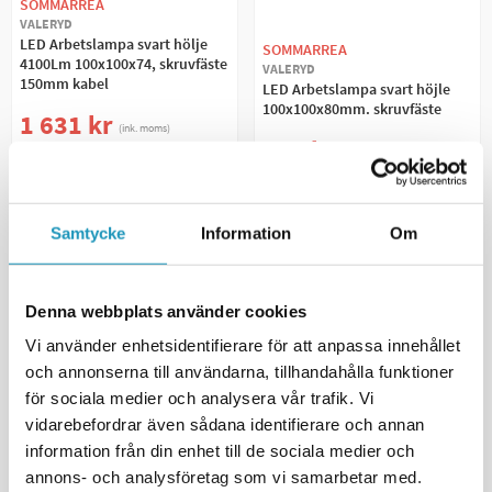
SOMMARREA
VALERYD
LED Arbetslampa svart hölje
SOMMARREA
4100Lm 100x100x74, skruvfäste
VALERYD
150mm kabel
LED Arbetslampa svart höjle
100x100x80mm. skruvfäste
1 631 kr
(ink. moms)
671 kr
1 919 kr
789 kr
(ink. moms)
BESTÄLLNINGSVARA
BESTÄLLNINGSVARA
+ LÄGG I KUNDVAGN
+ LÄGG I KUNDVAGN
Samtycke
Information
Om
MER INFORMATION
MER INFORMATION
Denna webbplats använder cookies
Vi använder enhetsidentifierare för att anpassa innehållet
och annonserna till användarna, tillhandahålla funktioner
för sociala medier och analysera vår trafik. Vi
vidarebefordrar även sådana identifierare och annan
information från din enhet till de sociala medier och
annons- och analysföretag som vi samarbetar med.