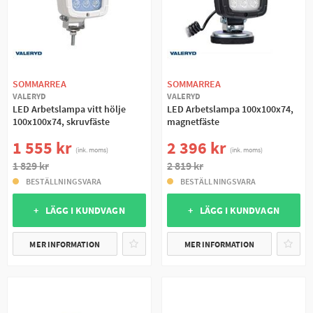
SOMMARREA
SOMMARREA
VALERYD
VALERYD
LED Arbetslampa vitt hölje
LED Arbetslampa 100x100x74,
100x100x74, skruvfäste
magnetfäste
1 555 kr
2 396 kr
(ink. moms)
(ink. moms)
1 829 kr
2 819 kr
BESTÄLLNINGSVARA
BESTÄLLNINGSVARA
+ LÄGG I KUNDVAGN
+ LÄGG I KUNDVAGN
MER INFORMATION
MER INFORMATION