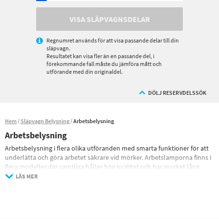
VISA SLÄPVAGNSDELAR
Regnumret används för att visa passande delar till din
släpvagn.
Resultatet kan visa fler än en passande del, i
förekommande fall måste du jämföra mått och
utförande med din originaldel.
DÖLJ RESERVDELSSÖK
Hem
Släpvagn Belysning
Arbetsbelysning
Arbetsbelysning
Arbetsbelysning i flera olika utföranden med smarta funktioner för att
underlätta och göra arbetet säkrare vid mörker. Arbetslamporna finns i
flera modeller där samtliga håller hög kvalitet och har mycket lång
livslängd. Arbetsbelysnignen finns med färdiga kablage för inkoppling i
LÄS MER
ciggarettändaruttag eller för fast inkoppling.