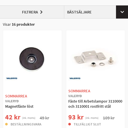
FILTRERA
BÄSTSÄLJARE
Visar
16
produkter
SOMMARREA
SOMMARREA
VALERYD
Fäste till Arbetslampor 3110000
VALERYD
Magnetfäste löst
och 3110001 rostfritt stål
42 kr
93 kr
49 kr
109 kr
(ink. moms)
(ink. moms)
BESTÄLLNINGSVARA
TILLFÄLLIGT SLUT