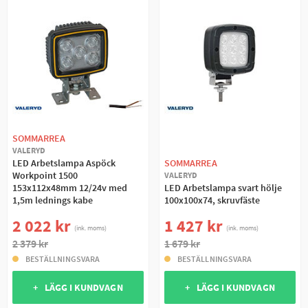
SOMMARREA
VALERYD
LED Arbetslampa Aspöck
SOMMARREA
Workpoint 1500
VALERYD
153x112x48mm 12/24v med
LED Arbetslampa svart hölje
1,5m lednings kabe
100x100x74, skruvfäste
2 022 kr
1 427 kr
(ink. moms)
(ink. moms)
2 379 kr
1 679 kr
BESTÄLLNINGSVARA
BESTÄLLNINGSVARA
+ LÄGG I KUNDVAGN
+ LÄGG I KUNDVAGN