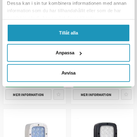
Dessa kan i sin tur kombinera informationen med annan
information som du har tillhandahållit eller som de har
samlat in när du har använt deras tjänster.
SOMMARREA
VALERYD
LED Arbetslampa aluminium
SOMMARREA
Tillåt alla
2800 Lm, 12/24V 1,4m kabel.
VALERYD
Skruvfäste
Magnetfäste O85 för
Arbetslampor
1 036 kr
Anpassa
(ink. moms)
195 kr
229 kr
1 219 kr
(ink. moms)
BESTÄLLNINGSVARA
BESTÄLLNINGSVARA
Avvisa
+ LÄGG I KUNDVAGN
+ LÄGG I KUNDVAGN
MER INFORMATION
MER INFORMATION