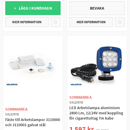
+ LÄGG I KUNDVAGN
BEVAKA
MER INFORMATION
MER INFORMATION
SOMMARREA
VALERYD
LED Arbetslampa aluminium
SOMMARREA
2800 Lm, 12/24V med koppling
VALERYD
för cigarettuttag 7m kabe
Fäste till Arbetslampor 3110000
och 3110001 galvat stål
1 597 kr
(ink. moms)