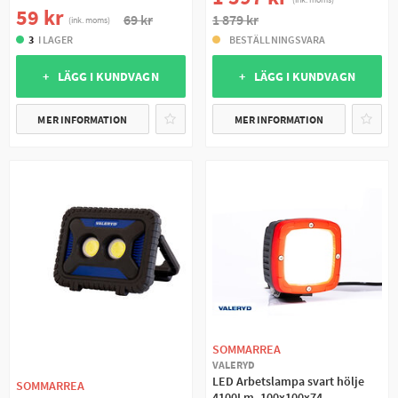
59 kr
69 kr
1 879 kr
(ink. moms)
3
I LAGER
BESTÄLLNINGSVARA
+ LÄGG I KUNDVAGN
+ LÄGG I KUNDVAGN
MER INFORMATION
MER INFORMATION
SOMMARREA
VALERYD
LED Arbetslampa svart hölje
SOMMARREA
4100Lm, 100x100x74,