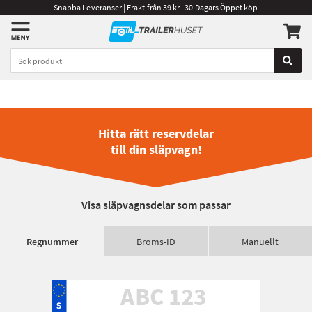
Snabba Leveranser | Frakt från 39 kr | 30 Dagars Öppet köp
Hitta rätt reservdelar
till din släpvagn!
Visa släpvagnsdelar som passar
Regnummer
Broms-ID
Manuellt