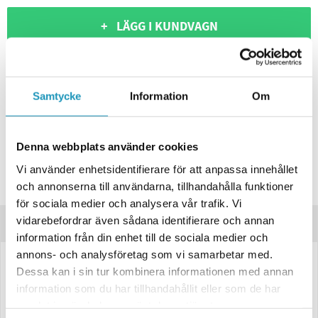
+ LÄGG I KUNDVAGN
ONLINELAGER
BESTÄLLNINGSVARA
Skickas inom 4-6 Arbetsdagar
BUTIKSLAGER
0
I LAGER
Samtycke
Information
Om
Lägsta pris de senaste 30-dagarna:
1 631 kr
Leverans- & Returinformation
Denna webbplats använder cookies
Spara produkt
Vi använder enhetsidentifierare för att anpassa innehållet
och annonserna till användarna, tillhandahålla funktioner
Frågor om produkten?
för sociala medier och analysera vår trafik. Vi
vidarebefordrar även sådana identifierare och annan
Produktinformation
information från din enhet till de sociala medier och
annons- och analysföretag som vi samarbetar med.
LED Arbetslampa – 4100 Lumen, svart hölje, kompakt design
Dessa kan i sin tur kombinera informationen med annan
information som du har tillhandahållit eller som de har
Denna kraftfulla LED-arbetslampa från VALERYD levererar
4100 lumen
samlat in när du har använt deras tjänster.
med hjälp av högeffektiva CREE LED-dioder. Lampan är inbyggd i ett