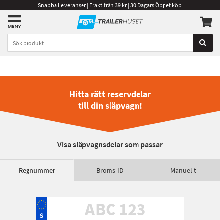
Snabba Leveranser | Frakt från 39 kr | 30 Dagars Öppet köp
Hitta rätt reservdelar
till din släpvagn!
Visa släpvagnsdelar som passar
Regnummer
Broms-ID
Manuellt