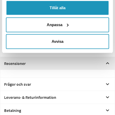
robust
aluminiumhus
som säkerställer optimal ljusstyrka,
tillförlitlighet och lång livslängd – även under krävande förhållanden.
Tillåt alla
Med en effekt på cirka
34W
och ett smidigt
skruvfäste
är lampan lätt att
montera. Den medföljande
150 mm kabeln
förenklar installationen
ytterligare.
Anpassa
Tack vare sina kompakta mått (
100x100x74 mm
) kan lampan enkelt
monteras även på trånga eller svåråtkomliga platser. Perfekt för
Avvisa
användning inom
jordbruk, byggnation, transport
och andra tuffa
miljöer.
Recensioner
Frågor och svar
Leverans- & Returinformation
Betalning