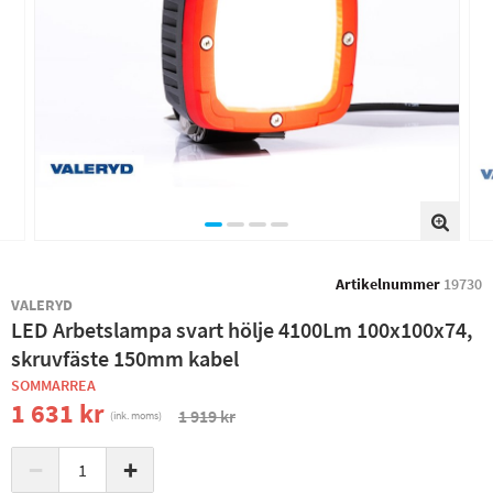
Artikelnummer
19730
VALERYD
LED Arbetslampa svart hölje 4100Lm 100x100x74,
skruvfäste 150mm kabel
SOMMARREA
1 631 kr
1 919 kr
(ink. moms)
−
+