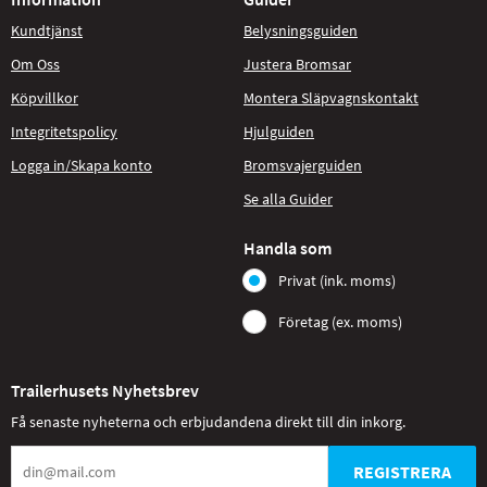
Kundtjänst
Belysningsguiden
Om Oss
Justera Bromsar
Köpvillkor
Montera Släpvagnskontakt
Integritetspolicy
Hjulguiden
Logga in/Skapa konto
Bromsvajerguiden
Se alla Guider
Handla som
Privat (ink. moms)
Företag (ex. moms)
Trailerhusets Nyhetsbrev
Få senaste nyheterna och erbjudandena direkt till din inkorg.
REGISTRERA