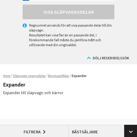
VISA SLÄPVAGNSDELAR
Regnumret används för att visa passande delar till din
släpvagn.
Resultatet kan visa fler än en passande del, i
förekommande fall måste du jämföra mått och
utförande med din originaldel.
DÖLJ RESERVDELSSÖK
Hem
Släpvagn reservdelar
Bromsartiklar
Expander
Expander
Expander till släpvagn och kärror
FILTRERA
BÄSTSÄLJARE