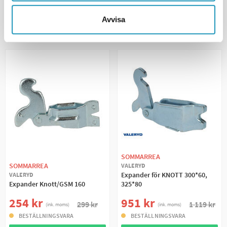
+ LÄGG I KUNDVAGN
+ LÄGG I KUNDVAGN
Avvisa
MER INFORMATION
MER INFORMATION
SOMMARREA
SOMMARREA
VALERYD
Expander för KNOTT 300*60,
VALERYD
Expander Knott/GSM 160
325*80
254 kr
951 kr
299 kr
1 119 kr
(ink. moms)
(ink. moms)
BESTÄLLNINGSVARA
BESTÄLLNINGSVARA