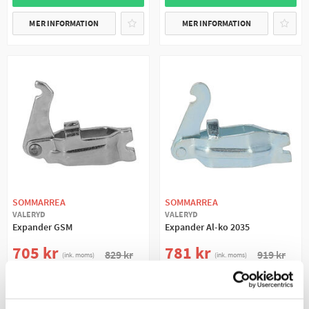
MER INFORMATION
MER INFORMATION
SOMMARREA
SOMMARREA
VALERYD
VALERYD
Expander GSM
Expander Al-ko 2035
705 kr
781 kr
829 kr
919 kr
(ink. moms)
(ink. moms)
BESTÄLLNINGSVARA
BESTÄLLNINGSVARA
+ LÄGG I KUNDVAGN
+ LÄGG I KUNDVAGN