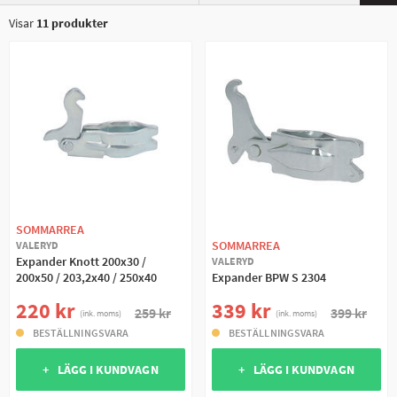
Visar
11
produkter
SOMMARREA
SOMMARREA
VALERYD
Expander Knott 200x30 /
VALERYD
200x50 / 203,2x40 / 250x40
Expander BPW S 2304
220 kr
339 kr
259 kr
399 kr
(ink. moms)
(ink. moms)
BESTÄLLNINGSVARA
BESTÄLLNINGSVARA
+ LÄGG I KUNDVAGN
+ LÄGG I KUNDVAGN