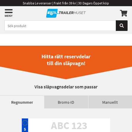
Snabba Leveranser | Frakt från 39 kr | 30 Dagars Öppet köp
Hitta rätt reservdelar
till din släpvagn!
Visa släpvagnsdelar som passar
Regnummer
Broms-ID
Manuellt