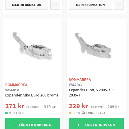
MER INFORMATION
MER INFORMATION
SOMMARREA
SOMMARREA
VALERYD
Expander BPW, S 2005-7, S
VALERYD
Expander Alko Euro 200 broms
2035-7
271 kr
229 kr
319 kr
269 kr
(ink. moms)
(ink. moms)
1
I LAGER
BESTÄLLNINGSVARA
+ LÄGG I KUNDVAGN
+ LÄGG I KUNDVAGN