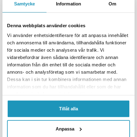
Samtycke
Information
Om
MER INFORMATION
MER INFORMATION
Denna webbplats använder cookies
Vi använder enhetsidentifierare för att anpassa innehållet
och annonserna till användarna, tillhandahålla funktioner
för sociala medier och analysera vår trafik. Vi
vidarebefordrar även sådana identifierare och annan
information från din enhet till de sociala medier och
annons- och analysföretag som vi samarbetar med.
Dessa kan i sin tur kombinera informationen med annan
information som du har tillhandahållit eller som de har
SOMMARREA
samlat in när du har använt deras tjänster.
SOMMARREA
VALERYD
Expander Alko Euro 1635 / 1636
VALERYD
/ 1637
Expander S 1704-7
Tillåt alla
305 kr
322 kr
359 kr
379 kr
(ink. moms)
(ink. moms)
BESTÄLLNINGSVARA
BESTÄLLNINGSVARA
Anpassa