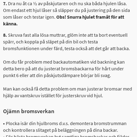
7.
Dra nu åt ca ½ av påskjutaren och nu ska båda hjulen låsa.
Om endast ett hjul låser så släpper du på justering på den sida
som låser och testar igen.
Obs! Snurra hjulet framåt för att
känna.
8.
Skruva fast alla lösa muttrar, glöm inte att ta bort eventuell
spärr, och koppla på släpet på din bil och testa
bromsfunktionen under färd, testa också att det går att backa.
Om du får problem med backautomatiken vid backning kan
detta bero på att du justerat bromsbackarna för hårt under
punkt 6 eller att din påskjutsdämpare börjar bli svag.
Man kan också få detta problem om man justerar bromsar med
hjälp av vantskruv istället för justerskruv vid hjul.
Ojämn bromsverkan
•
Plocka isär din hjulbroms d.v.s. demontera bromstrumman
och kontrollera slitaget på beläggningen på dina backar.
•
För bästa bromsverkan byt samtliga bromsbackar och fjäder.