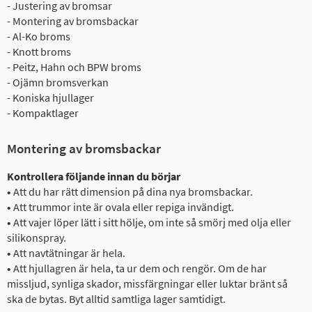
- Justering av bromsar
- Montering av bromsbackar
- Al-Ko broms
- Knott broms
- Peitz, Hahn och BPW broms
- Ojämn bromsverkan
- Koniska hjullager
- Kompaktlager
Montering av bromsbackar
Kontrollera följande innan du börjar
•
Att du har rätt dimension på dina nya bromsbackar.
•
Att trummor inte är ovala eller repiga invändigt.
•
Att vajer löper lätt i sitt hölje, om inte så smörj med olja eller
silikonspray.
•
Att navtätningar är hela.
•
Att hjullagren är hela, ta ur dem och rengör. Om de har
missljud, synliga skador, missfärgningar eller luktar bränt så
ska de bytas. Byt alltid samtliga lager samtidigt.