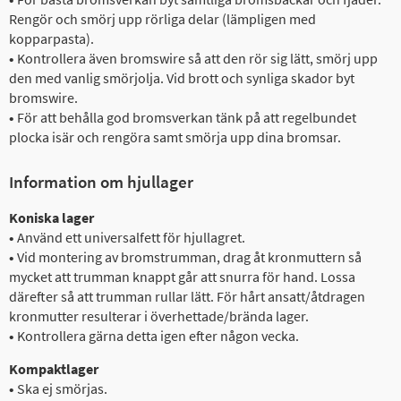
Rengör och smörj upp rörliga delar (lämpligen med
kopparpasta).
•
Kontrollera även bromswire så att den rör sig lätt, smörj upp
den med vanlig smörjolja. Vid brott och synliga skador byt
bromswire.
•
För att behålla god bromsverkan tänk på att regelbundet
plocka isär och rengöra samt smörja upp dina bromsar.
Information om hjullager
Koniska lager
•
Använd ett universalfett för hjullagret.
•
Vid montering av bromstrumman, drag åt kronmuttern så
mycket att trumman knappt går att snurra för hand. Lossa
därefter så att trumman rullar lätt. För hårt ansatt/åtdragen
kronmutter resulterar i överhettade/brända lager.
•
Kontrollera gärna detta igen efter någon vecka.
Kompaktlager
•
Ska ej smörjas.