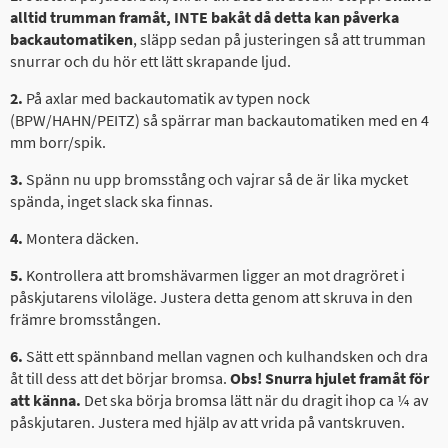
alltid trumman framåt, INTE bakåt då detta kan påverka
backautomatiken
, släpp sedan på justeringen så att trumman
snurrar och du hör ett lätt skrapande ljud.
2.
På axlar med backautomatik av typen nock
(BPW/HAHN/PEITZ) så spärrar man backautomatiken med en 4
mm borr/spik.
3.
Spänn nu upp bromsstång och vajrar så de är lika mycket
spända, inget slack ska finnas.
4.
Montera däcken.
5.
Kontrollera att bromshävarmen ligger an mot dragröret i
påskjutarens viloläge. Justera detta genom att skruva in den
främre bromsstången.
6.
Sätt ett spännband mellan vagnen och kulhandsken och dra
åt till dess att det börjar bromsa.
Obs! Snurra hjulet framåt för
att känna.
Det ska börja bromsa lätt när du dragit ihop ca ¼ av
påskjutaren. Justera med hjälp av att vrida på vantskruven.