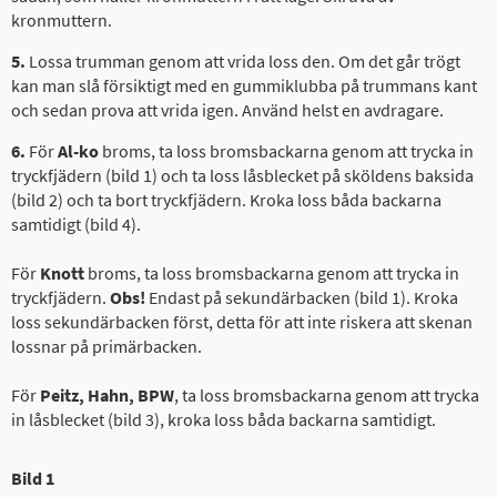
kronmuttern.
5.
Lossa trumman genom att vrida loss den. Om det går trögt
kan man slå försiktigt med en gummiklubba på trummans kant
och sedan prova att vrida igen. Använd helst en avdragare.
6.
För
Al-ko
broms, ta loss bromsbackarna genom att trycka in
tryckfjädern (bild 1) och ta loss låsblecket på sköldens baksida
(bild 2) och ta bort tryckfjädern. Kroka loss båda backarna
samtidigt (bild 4).
För
Knott
broms, ta loss bromsbackarna genom att trycka in
tryckfjädern.
Obs!
Endast på sekundärbacken (bild 1). Kroka
loss sekundärbacken först, detta för att inte riskera att skenan
lossnar på primärbacken.
För
Peitz, Hahn, BPW
, ta loss bromsbackarna genom att trycka
in låsblecket (bild 3), kroka loss båda backarna samtidigt.
Bild 1