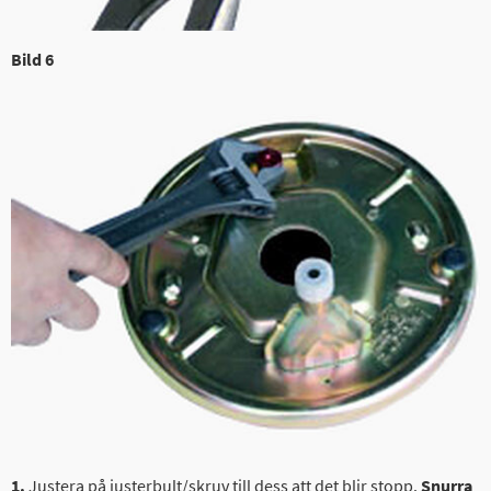
Bild 6
1.
Justera på justerbult/skruv till dess att det blir stopp.
Snurra