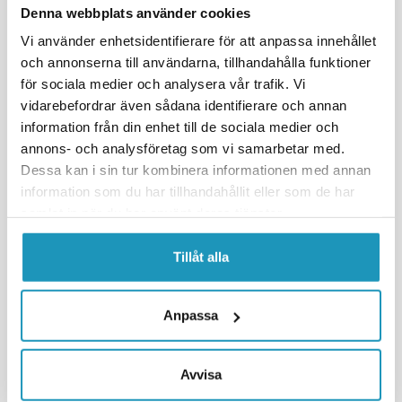
Denna webbplats använder cookies
Vi använder enhetsidentifierare för att anpassa innehållet
och annonserna till användarna, tillhandahålla funktioner
för sociala medier och analysera vår trafik. Vi
vidarebefordrar även sådana identifierare och annan
Vilket håll ska bromsbackarna monteras på?
information från din enhet till de sociala medier och
annons- och analysföretag som vi samarbetar med.
Pilarna på bilderna visar färdriktingen.
Dessa kan i sin tur kombinera informationen med annan
Obs!
Tänk på att bromssköldarna kan vara roterade på annat
information som du har tillhandahållit eller som de har
sätt än på bilderna.
samlat in när du har använt deras tjänster.
Höger sida monteras så här:
Tillåt alla
Anpassa
Avvisa