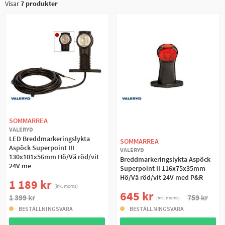
Visar
7
produkter
SOMMARREA
VALERYD
LED Breddmarkeringslykta
SOMMARREA
Aspöck Superpoint III
VALERYD
130x101x56mm Hö/Vä röd/vit
Breddmarkeringslykta Aspöck
24V me
Superpoint II 116x75x35mm
Hö/Vä röd/vit 24V med P&R
1 189 kr
(ink. moms)
645 kr
1 399 kr
759 kr
(ink. moms)
BESTÄLLNINGSVARA
BESTÄLLNINGSVARA