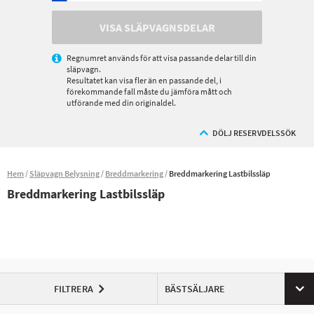
VISA SLÄPVAGNSDELAR
Regnumret används för att visa passande delar till din
släpvagn.
Resultatet kan visa fler än en passande del, i
förekommande fall måste du jämföra mått och
utförande med din originaldel.
DÖLJ RESERVDELSSÖK
Hem
Släpvagn Belysning
Breddmarkering
Breddmarkering Lastbilssläp
Breddmarkering Lastbilssläp
FILTRERA
BÄSTSÄLJARE