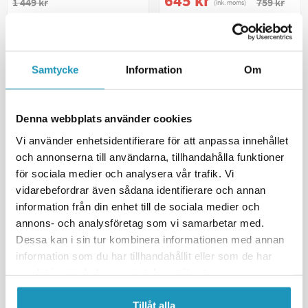
645 kr
1 449 kr
759 kr
(ink. moms)
BESTÄLLNINGSVARA
BESTÄLLNINGSVARA
+ LÄGG I KUNDVAGN
+ LÄGG I KUNDVAGN
Samtycke
Information
Om
MER INFORMATION
MER INFORMATION
Denna webbplats använder cookies
Vi använder enhetsidentifierare för att anpassa innehållet
och annonserna till användarna, tillhandahålla funktioner
för sociala medier och analysera vår trafik. Vi
vidarebefordrar även sådana identifierare och annan
information från din enhet till de sociala medier och
annons- och analysföretag som vi samarbetar med.
Dessa kan i sin tur kombinera informationen med annan
information som du har tillhandahållit eller som de har
SOMMARREA
SOMMARREA
VALERYD
VALERYD
samlat in när du har använt deras tjänster.
LED Breddmarkeringslykta
LED Breddmarkeringslykta
Aspöck Superpoint III
Aspöck Superpoint III
Tillåt alla
173x104mm Vä vit 24V med
173x104mm Hö röd/vit/gul