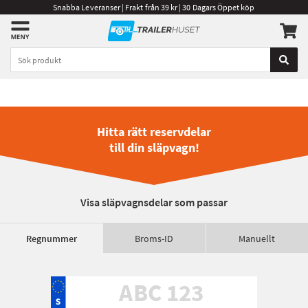
Snabba Leveranser | Frakt från 39 kr | 30 Dagars Öppet köp
Hitta rätt reservdelar
till din släpvagn!
Visa släpvagnsdelar som passar
Regnummer
Broms-ID
Manuellt