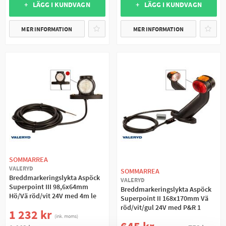
+ LÄGG I KUNDVAGN
+ LÄGG I KUNDVAGN
MER INFORMATION
MER INFORMATION
SOMMARREA
VALERYD
SOMMARREA
Breddmarkeringslykta Aspöck
VALERYD
Superpoint III 98,6x64mm
Breddmarkeringslykta Aspöck
Hö/Vä röd/vit 24V med 4m le
Superpoint II 168x170mm Vä
röd/vit/gul 24V med P&R 1
1 232 kr
(ink. moms)