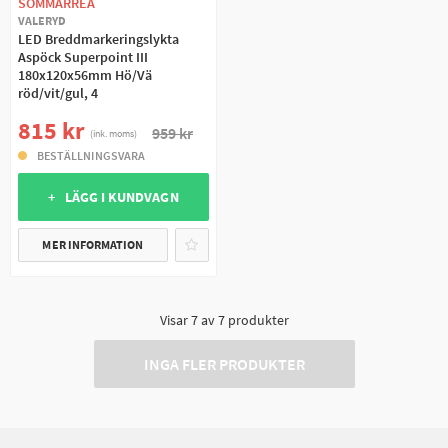
SOMMARREA
VALERYD
LED Breddmarkeringslykta
Aspöck Superpoint III
180x120x56mm Hö/Vä
röd/vit/gul, 4
815 kr
959 kr
(ink. moms)
BESTÄLLNINGSVARA
+ LÄGG I KUNDVAGN
MER INFORMATION
Visar
7
av
7
produkter
INGA FLER PRODUKTER