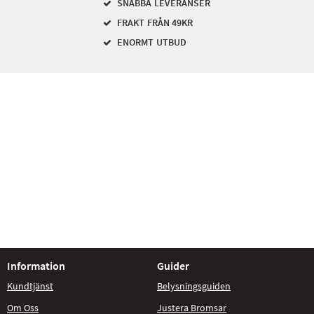
SNABBA LEVERANSER
FRAKT FRÅN 49KR
ENORMT UTBUD
Information
Guider
Kundtjänst
Belysningsguiden
Om Oss
Justera Bromsar