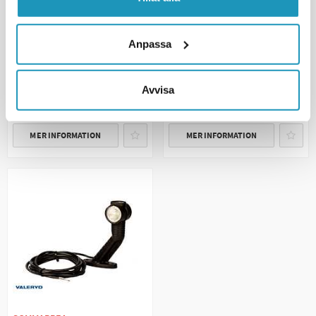
P&R 1,25
med 1,75
1 087 kr
1 164 kr
(ink. moms)
(ink. moms)
Anpassa
1 279 kr
1 369 kr
BESTÄLLNINGSVARA
BESTÄLLNINGSVARA
Avvisa
+ LÄGG I KUNDVAGN
+ LÄGG I KUNDVAGN
MER INFORMATION
MER INFORMATION