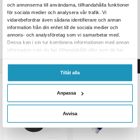
195 kr
127 kr
229 kr
149 kr
(ink. moms)
(ink. moms)
och annonserna till användarna, tillhandahålla funktioner
17
I LAGER
7
I LAGER
för sociala medier och analysera vår trafik. Vi
vidarebefordrar även sådana identifierare och annan
+ LÄGG I KUNDVAGN
+ LÄGG I KUNDVAGN
information från din enhet till de sociala medier och
annons- och analysföretag som vi samarbetar med.
MER INFORMATION
MER INFORMATION
Dessa kan i sin tur kombinera informationen med annan
information som du har tillhandahållit eller som de har
samlat in när du har använt deras tjänster.
FILTRERA
BÄSTSÄLJARE
Tillåt alla
Visar
5
produkter
Anpassa
Avvisa