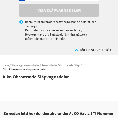
VISA SLÄPVAGNSDELAR
Regnumret används för att visa passande delar till din
släpvagn.
Resultatet kan visa fler än en passande del, i
förekommande fall måste du jämföra mått och
utförande med din originaldel.
DÖLJ RESERVDELSSÖK
Hem
Släpvagn reservdelar
Reservdelar Obromsade Släp
Alko Obromsade Släpvagnsdelar
Alko Obromsade Släpvagnsdelar
Se nedan bild hur du identifierar din ALKO Axels ETI Nummer.