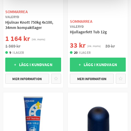
SOMMARREA
VALERYD
SOMMARREA
Hjulnav Knott 750kg 4x100,
VALERYD
34mm kompaktlager
Hjullagerfett Tub 12g
1 164 kr
(ink. moms)
33 kr
39 kr
1 369 kr
(ink. moms)
20
I LAGER
9
I LAGER
+ LÄGG I KUNDVAGN
+ LÄGG I KUNDVAGN
MER INFORMATION
MER INFORMATION