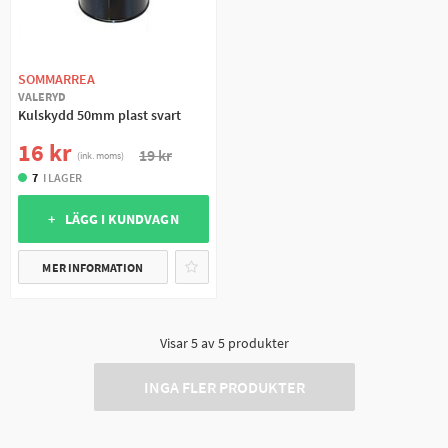
SOMMARREA
VALERYD
Kulskydd 50mm plast svart
16 kr
19 kr
(ink. moms)
7
I LAGER
+ LÄGG I KUNDVAGN
MER INFORMATION
Visar
5
av
5
produkter
INGA FLER PRODUKTER