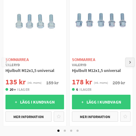
SOMMARREA
SOMMARREA
VALERYD
VALERYD
Hjulbult M12x1,5 universal
Hjulbult M12x1,5 universal
135 kr
178 kr
159 kr
209 kr
(ink. moms)
(ink. moms)
20 +
I LAGER
6
I LAGER
+ LÄGG I KUNDVAGN
+ LÄGG I KUNDVAGN
MER INFORMATION
MER INFORMATION