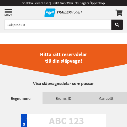
Snabba Leveranser | Frakt från 39 kr | 30 Dagars Öppet köp
Hitta rätt reservdelar
till din släpvagn!
Visa släpvagnsdelar som passar
Regnummer
Broms-ID
Manuellt