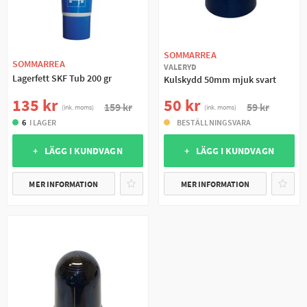
SOMMARREA
SOMMARREA
VALERYD
Lagerfett SKF Tub 200 gr
Kulskydd 50mm mjuk svart
135 kr
50 kr
159 kr
59 kr
(ink. moms)
(ink. moms)
6
I LAGER
BESTÄLLNINGSVARA
+ LÄGG I KUNDVAGN
+ LÄGG I KUNDVAGN
MER INFORMATION
MER INFORMATION