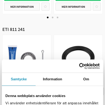
MER INFORMATION
MER INFORMATION
ETI 811 241
Samtycke
Information
Om
SOMMARREA
SOMMARREA
VALERYD
VALERYD
Koniskt rullager 45449/45410
Navtätning 40x52x7 passar till
Denna webbplats använder cookies
29*50,3*15,5
AL-KO
Vi använder enhetsidentifierare för att anpassa innehållet