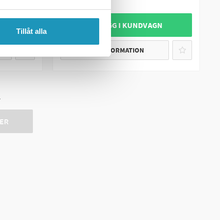
3
I LAGER
GN
+ LÄGG I KUNDVAGN
Tillåt alla
MER INFORMATION
r
ER