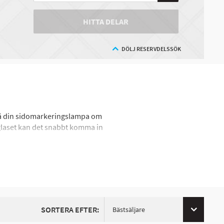
HITTA DELAR
DÖLJ RESERVDELSSÖK
t på din sidomarkeringslampa om
sglaset kan det snabbt komma in
SORTERA EFTER:
Bästsäljare