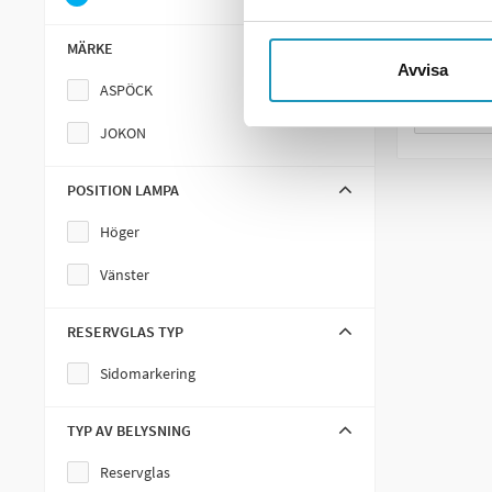
6
I LAGE
MÄRKE
+
Avvisa
ASPÖCK
ME
JOKON
POSITION LAMPA
Höger
Vänster
RESERVGLAS TYP
Sidomarkering
TYP AV BELYSNING
Reservglas