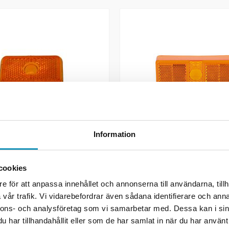
Information
A
as Jokon
SOMMARREA
cookies
VALERYD
eringslykta
Reservglas Aspöck/Sim/
H23 (till 3170008 &
e för att anpassa innehållet och annonserna till användarna, tillh
sidomarkeringslykta 110
vår trafik. Vi vidarebefordrar även sådana identifierare och anna
nnons- och analysföretag som vi samarbetar med. Dessa kan i sin
84 kr
109 kr
99 kr
har tillhandahållit eller som de har samlat in när du har använt 
ink. moms)
(ink. moms)