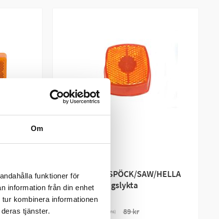
Om
SOMMARREA
VALERYD
Talmu
Reservglas ASPÖCK/SAW/HELLA
andahålla funktioner för
x41
sidomarkeringslykta
n information från din enhet
 tur kombinera informationen
76 kr
89 kr
deras tjänster.
(ink. moms)