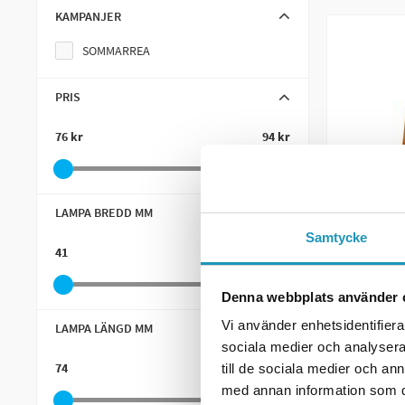
KAMPANJER
SOMMARREA
PRIS
76 kr
94 kr
LAMPA BREDD MM
Samtycke
SOMMARRE
41
46
VALERYD
Reservgl
Denna webbplats använder 
Sidomark
L74xB45x
Vi använder enhetsidentifierar
LAMPA LÄNGD MM
3170015)
sociala medier och analysera 
74
111
till de sociala medier och a
93 kr
med annan information som du 
(