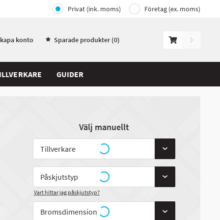
Privat (ink. moms)
Företag (ex. moms)
Skapa konto
Sparade produkter (
0
)
ILLVERKARE
GUIDER
Välj manuellt
Vart hittar jag påskjutstyp?