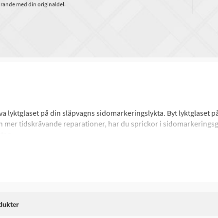
rande med din originaldel.
älva lyktglaset på din släpvagns sidomarkeringslykta. Byt lyktglase
 och mer tidskrävande reparationer, har du sprickor i sidomarkering
ktan.
dukter