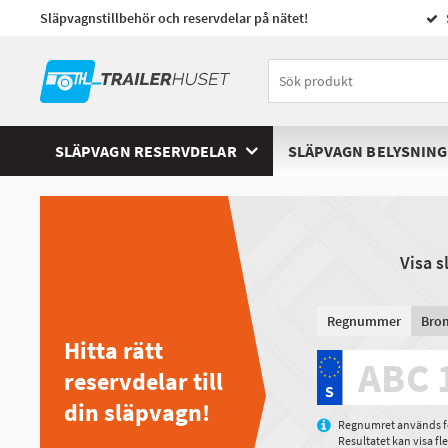
Släpvagnstillbehör och reservdelar på nätet!
SLÄPVAGN RESERVDELAR
SLÄPVAGN BELYSNING
Visa 
Regnummer
Bro
Hitta rätt
reservdelar till
din släpvagn!
Regnumret används för
Resultatet kan visa f