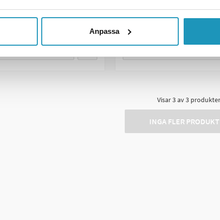
R
3
I LAGER
 LÄGG I KUNDVAGN
+ LÄGG I KUNDVA
Anpassa
R INFORMATION
MER INFORMATION
Visar
3
av
3
produkte
INGA FLER PRODUKT