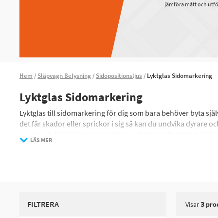
jämföra mått och utfö
Hem
Släpvagn Belysning
Sidopositionsljus
Lyktglas Sidomarkering
Lyktglas Sidomarkering
Lyktglas till sidomarkering för dig som bara behöver byta sj
det får skador eller sprickor i sig så kan du undvika dyrare
smuts och fukt i lamphuset vilket snabbt kan förstöra hela ly
LÄS MER
FILTRERA
3
Visar
pro