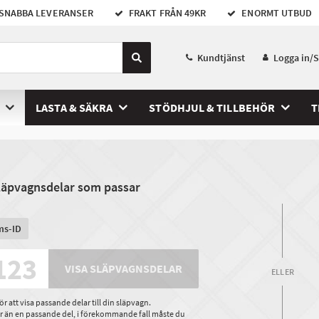
SNABBA LEVERANSER
FRAKT FRÅN 49KR
ENORMT UTBUD
Kundtjänst
Logga in/
LASTA & SÄKRA
STÖDHJUL & TILLBEHÖR
T
släpvagnsdelar som passar
ms-ID
VISA SLÄPVAGNSDELAR
ELLER
 att visa passande delar till din släpvagn.
ler än en passande del, i förekommande fall måste du