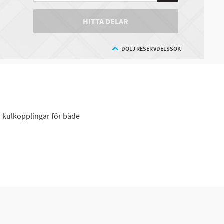
HITTA DELAR
DÖLJ RESERVDELSSÖK
ar kulkopplingar för både
problem då de flesta dragkulor
beställer.
2000 kg vill du förmodligen ha en
om du behöver en adapter eller