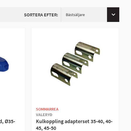
ragrör, behöver du en adapter för
SORTERA EFTER:
Bästsäljare
SOMMARREA
VALERYD
d, Ø35-
Kulkoppling adapterset 35-40, 40-
45, 45-50