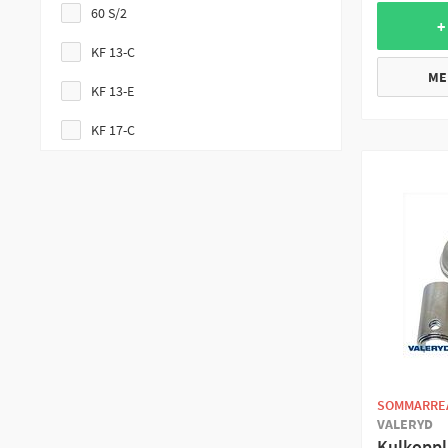
60 S/2
+
KF 13-C
ME
KF 13-E
KF 17-C
KF 17-E
KF 20-A
KF 27-A
KF 30-C
KF 7.5-C
KFG 20-A
KFG 27-A
SOMMARRE
VALERYD
KFG 30-A
Kulkoppl