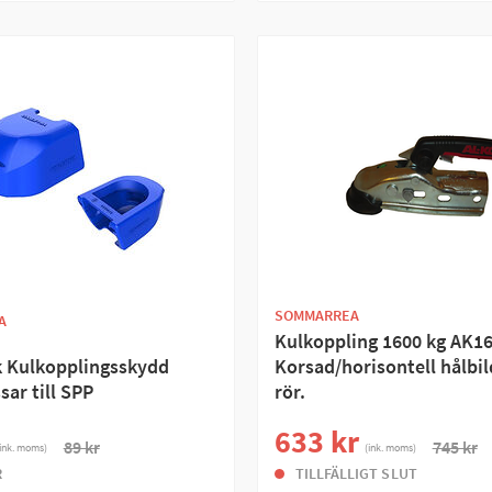
SOMMARREA
A
Kulkoppling 1600 kg AK16
k Kulkopplingsskydd
Korsad/horisontell hålbi
sar till SPP
rör.
633 kr
89 kr
745 kr
ink. moms)
(ink. moms)
R
TILLFÄLLIGT SLUT