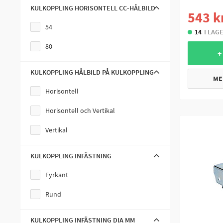
KULKOPPLING HORISONTELL CC-HÅLBILD
543 k
54
14
I LAG
80
+
KULKOPPLING HÅLBILD PÅ KULKOPPLING
ME
Horisontell
Horisontell och Vertikal
Vertikal
KULKOPPLING INFÄSTNING
Fyrkant
Rund
KULKOPPLING INFÄSTNING DIA MM