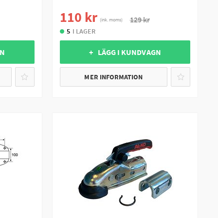
110 kr
129 kr
(ink. moms)
5
I LAGER
GN
+ LÄGG I KUNDVAGN
MER INFORMATION