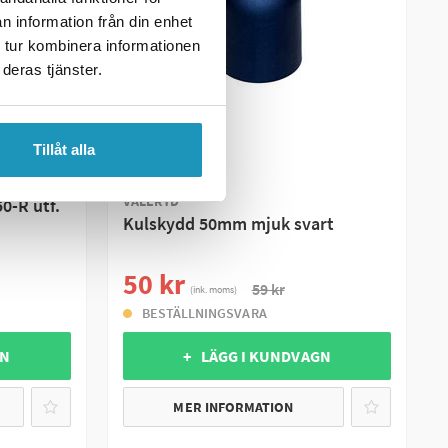
n information från din enhet
 tur kombinera informationen
deras tjänster.
Tillåt alla
SOMMARREA
VALERYD
0-R utf.
Kulskydd 50mm mjuk svart
50 kr
59 kr
(ink. moms)
BESTÄLLNINGSVARA
GN
+ LÄGG I KUNDVAGN
MER INFORMATION