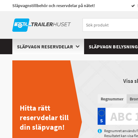
Släpvagnstillbehör och reservdelar på nätet!
SLÄPVAGN RESERVDELAR
SLÄPVAGN BELYSNING
Visa 
Regnummer
Bro
Hitta rätt
reservdelar till
din släpvagn!
Regnumret används för
Resultatet kan visa f