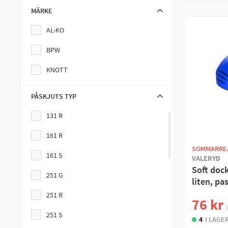
MÄRKE
AL-KO
BPW
KNOTT
PÅSKJUTS TYP
131 R
161 R
SOMMARRE
161 S
VALERYD
Soft doc
251 G
liten, pas
251 R
76 kr
(
251 S
4
I LAGE