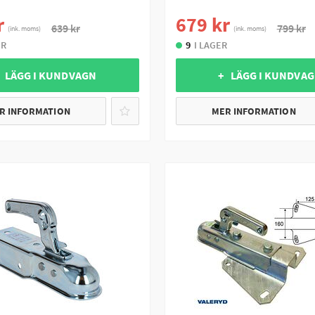
r
679 kr
639 kr
799 kr
(ink. moms)
(ink. moms)
ER
9
I LAGER
 LÄGG I KUNDVAGN
+ LÄGG I KUNDVA
R INFORMATION
MER INFORMATION