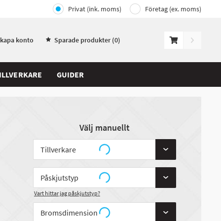
Privat (ink. moms)
Företag (ex. moms)
Skapa konto
Sparade produkter (
0
)
ILLVERKARE
GUIDER
Välj manuellt
Vart hittar jag påskjutstyp?