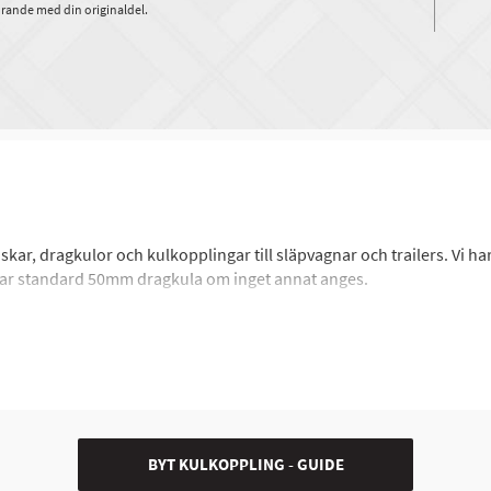
rande med din originaldel.
dskar, dragkulor och kulkopplingar till släpvagnar och trailers. Vi h
ar standard 50mm dragkula om inget annat anges.
a säker på att den passar din bils dragkula. Detta är sällan något 
ulor med andra storlekar så gör gärna en extra kontroll innan du 
 släp kan hantera. Har du exempelvis ett släp som klarar en vikt på 
t tänka på är vilken typ av dragrör du ska fästa kopplingen på och 
BYT KULKOPPLING - GUIDE