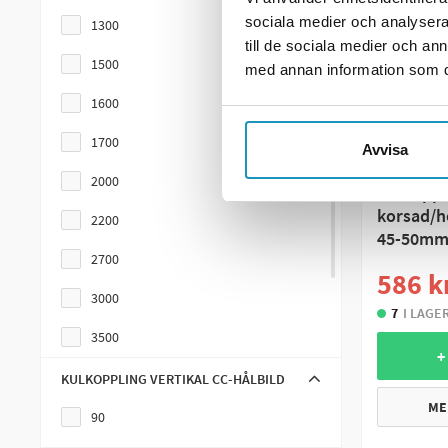
sociala medier och analysera 
1300
till de sociala medier och a
1500
med annan information som du 
1600
1700
Avvisa
SOMMARRE
VALERYD
2000
Kulkoppl
korsad/ho
2200
45-50m
2700
586 k
3000
7
I LAGE
3500
+
750
KULKOPPLING VERTIKAL CC-HÅLBILD
ME
800
90