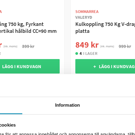
A
SOMMARREA
VALERYD
ing 750 kg, Fyrkant
Kulkoppling 750 Kg V-dr
rtikal hålbild CC=90 mm
platta
r
849 kr
399 kr
999 kr
(ink. moms)
(ink. moms)
R
4
I LAGER
 LÄGG I KUNDVAGN
+ LÄGG I KUNDVA
R INFORMATION
MER INFORMATION
Information
cookies
e för att anpassa innehållet och annonserna till användarna, tillh