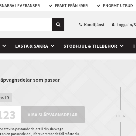
SNABBA LEVERANSER
FRAKT FRÅN 49KR
ENORMT UTBUD
Kundtjänst
Logga in/
LASTA & SÄKRA
STÖDHJUL & TILLBEHÖR
T
släpvagnsdelar som passar
ms-ID
VISA SLÄPVAGNSDELAR
ELLER
 att visa passande delar till din släpvagn.
ler än en passande del, i förekommande fall måste du