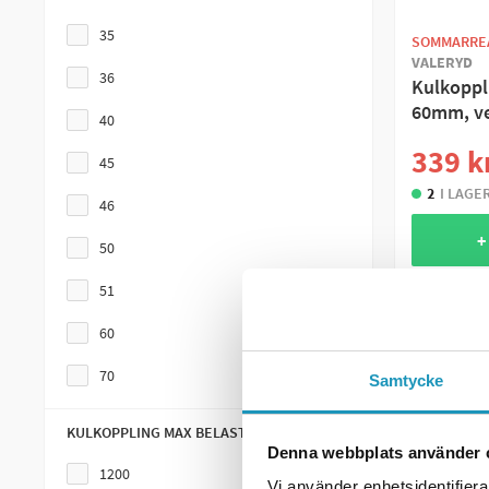
35
SOMMARRE
VALERYD
36
Kulkoppl
60mm, ve
40
339 k
45
2
I LAGE
46
+
50
51
ME
60
70
Samtycke
KULKOPPLING MAX BELASTNING KG
Denna webbplats använder 
1200
Vi använder enhetsidentifierar