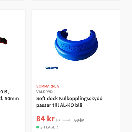
SOMMARREA
0 B,
VALERYD
ld, 50mm
Soft dock Kulkopplingsskydd
passar till AL-KO blå
84 kr
99 kr
(ink. moms)
5
I LAGER