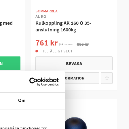
SOMMARREA
AL-KO
ag med
Kulkoppling AK 160 O 35-
anslutning 1600kg
761 kr
895 kr
(ink. moms)
TILLFÄLLIGT SLUT
GN
BEVAKA
MER INFORMATION
Om
andahålla funktioner för