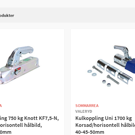
öra själv. Har du en universal kulkoppling, som passar flera olika d
 av vår guide
där vi går igenom processen steg för steg.
odukter
A
SOMMARREA
VALERYD
ing 750 kg Knott KF7,5-N,
Kulkoppling Uni 1700 kg
risontell hålbild,
Korsad/horisontell hålbil
 50mm
40-45-50mm