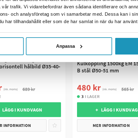
vår trafik. Vi vidarebefordrar även sådana identifierare och anna
nnons- och analysföretag som vi samarbetar med. Dessa kan i sin
har tillhandahållit eller som de har samlat in när du har använt 
Anpassa
A
SOMMARREA
ing Uni 1200kg
Kulkoppling 1500kg EM 15
risontell hålbild Ø35-40-
B stål Ø50-51 mm
m
r
480 kr
689 kr
565 kr
(ink. moms)
(ink. moms)
R
3
I LAGER
 LÄGG I KUNDVAGN
+ LÄGG I KUNDVA
R INFORMATION
MER INFORMATION