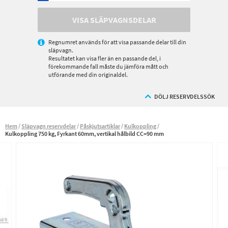
VISA SLÄPVAGNSDELAR
Regnumret används för att visa passande delar till din
släpvagn.
Resultatet kan visa fler än en passande del, i
förekommande fall måste du jämföra mått och
utförande med din originaldel.
DÖLJ RESERVDELSSÖK
Hem
Släpvagn reservdelar
Påskjutsartiklar
Kulkoppling
Kulkoppling 750 kg, Fyrkant 60mm, vertikal hålbild CC=90 mm