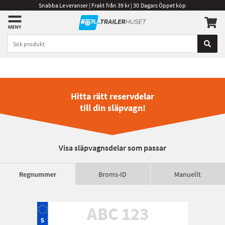
Snabba Leveranser | Frakt från 39 kr | 30 Dagars Öppet köp
Hitta rätt reservdelar
till din släpvagn!
Visa släpvagnsdelar som passar
Regnummer
Broms-ID
Manuellt