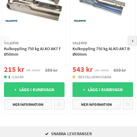
VALERYD
VALERYD
Kulkoppling 750 kg ALKO AK7 F
Kulkoppling 750 kg ALKO AK7 B
Ø50mm
Ø60mm
215 kr
543 kr
359 kr
639 kr
(ink. moms)
(ink. moms)
1
I LAGER
BESTÄLLNINGSVARA
+ LÄGG I KUNDVAGN
+ LÄGG I KUNDVAGN
MER INFORMATION
MER INFORMATION
SNABBA LEVERANSER