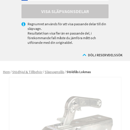
VISA SLÄPVAGNSDELAR
Regnumret används för att visa passande delar till din
släpvagn.
Resultatet kan visa fler än en passande del, i
förekommande fall måste du jämföra mått och
utförande med din originaldel.
DÖLJ RESERVDELSSÖK
Hem
Stödhjul & Tillbehör
Släpvagnslås
Stöldlås Lokmas