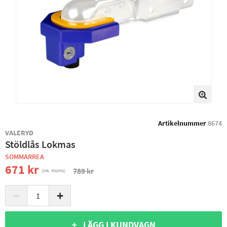
Artikelnummer
8674
VALERYD
Stöldlås Lokmas
SOMMARREA
671 kr
789 kr
(ink. moms)
−
+
+ LÄGG I KUNDVAGN