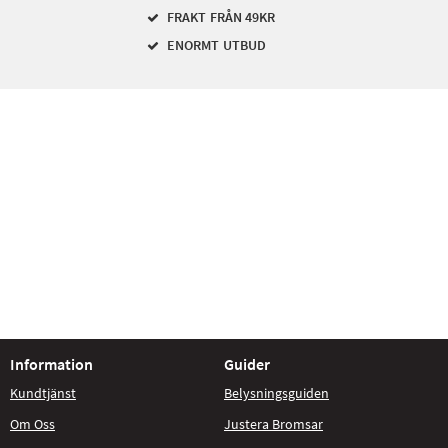
FRAKT FRÅN 49KR
ENORMT UTBUD
Information
Guider
Kundtjänst
Belysningsguiden
Om Oss
Justera Bromsar