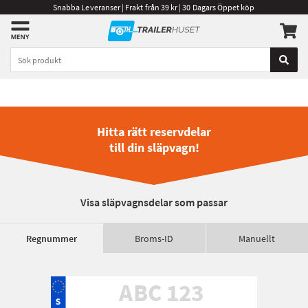
Snabba Leveranser | Frakt från 39 kr | 30 Dagars Öppet köp
Hitta rätt reservdelar
till din släpvagn!
Visa släpvagnsdelar som passar
Regnummer
Broms-ID
Manuellt