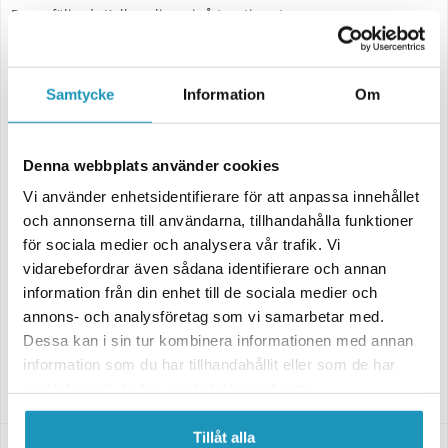
Passar följande Kulkopplingar i vårt sortiment
8849
13611
8476
Samtycke
Information
Om
8477
8973
7585
9347
Denna webbplats använder cookies
7586
Vi använder enhetsidentifierare för att anpassa innehållet
7587
7588
och annonserna till användarna, tillhandahålla funktioner
9122
för sociala medier och analysera vår trafik. Vi
9121
vidarebefordrar även sådana identifierare och annan
8481
information från din enhet till de sociala medier och
6265
13612
annons- och analysföretag som vi samarbetar med.
9124
Dessa kan i sin tur kombinera informationen med annan
9123
information som du har tillhandahållit eller som de har
Med andra ord så passar den en rad olika kulkopplingar!
samlat in när du har använt deras tjänster.
Tillåt alla