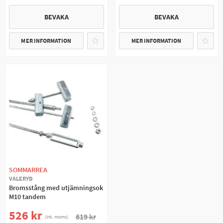
BEVAKA
BEVAKA
MER INFORMATION
MER INFORMATION
SOMMARREA
VALERYD
Bromsstång med utjämningsok
M10 tandem
526 kr
619 kr
(ink. moms)