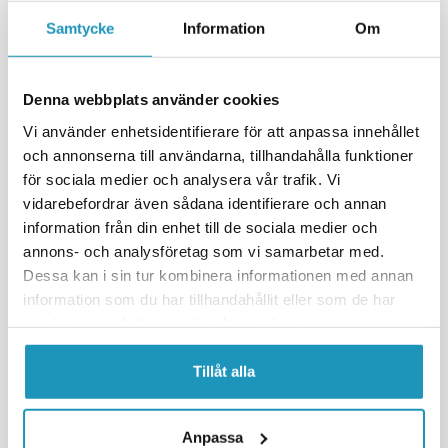
+ LÄGG I KUNDVAGN
+ LÄGG I KUNDVAGN
Samtycke
Information
Om
MER INFORMATION
MER INFORMATION
Denna webbplats använder cookies
Vi använder enhetsidentifierare för att anpassa innehållet
och annonserna till användarna, tillhandahålla funktioner
för sociala medier och analysera vår trafik. Vi
vidarebefordrar även sådana identifierare och annan
information från din enhet till de sociala medier och
annons- och analysföretag som vi samarbetar med.
Dessa kan i sin tur kombinera informationen med annan
information som du har tillhandahållit eller som de har
SOMMARREA
SOMMARREA
samlat in när du har använt deras tjänster.
VALERYD
VALERYD
Mutter M10 lång för
Hållare med spår, till
bromsstång
säkerhetsvajer
Tillåt alla
42 kr
76 kr
49 kr
89 kr
(ink. moms)
(ink. moms)
BESTÄLLNINGSVARA
BESTÄLLNINGSVARA
Anpassa