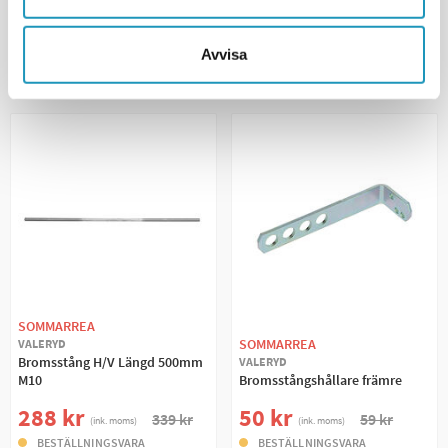
+ LÄGG I KUNDVAGN
+ LÄGG I KUNDVAGN
Avvisa
MER INFORMATION
MER INFORMATION
SOMMARREA
SOMMARREA
VALERYD
Bromsstång H/V Längd 500mm
VALERYD
M10
Bromsstångshållare främre
288 kr
50 kr
339 kr
59 kr
(ink. moms)
(ink. moms)
BESTÄLLNINGSVARA
BESTÄLLNINGSVARA