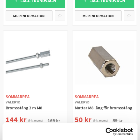
+ LÄGG I KUNDVAGN
+ LÄGG I KUNDVAGN
MER INFORMATION
MER INFORMATION
SOMMARREA
SOMMARREA
VALERYD
VALERYD
Bromsstång 2 m M8
Mutter M8 lång för bromsstång
144 kr
50 kr
169 kr
59 kr
(ink. moms)
(ink. moms)
3
I LAGER
2
I LAGER