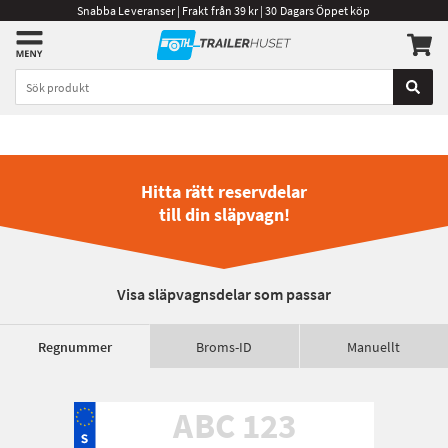
Snabba Leveranser | Frakt från 39 kr | 30 Dagars Öppet köp
Hitta rätt reservdelar
till din släpvagn!
Visa släpvagnsdelar som passar
Regnummer
Broms-ID
Manuellt