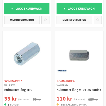
+ LÄGG I KUNDVAGN
+ LÄGG I KUNDVAGN
MER INFORMATION
MER INFORMATION
SOMMARREA
SOMMARREA
VALERYD
VALERYD
Kulmutter lång M10
Kulmutter lång M10 L 35 konisk
33 kr
110 kr
39 kr
129 kr
(ink. moms)
(ink. moms)
1
I LAGER
BESTÄLLNINGSVARA