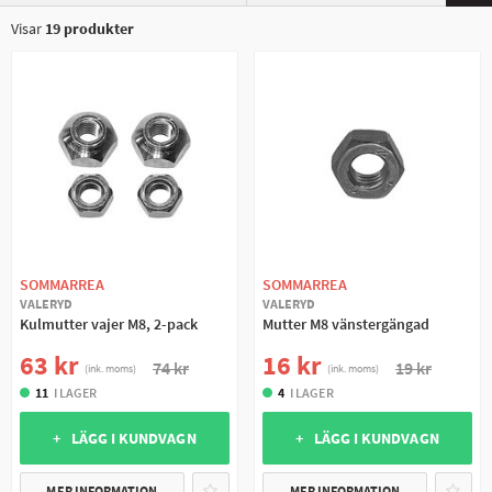
Visar
19
produkter
SOMMARREA
SOMMARREA
VALERYD
VALERYD
Kulmutter vajer M8, 2-pack
Mutter M8 vänstergängad
63 kr
16 kr
74 kr
19 kr
(ink. moms)
(ink. moms)
11
I LAGER
4
I LAGER
+ LÄGG I KUNDVAGN
+ LÄGG I KUNDVAGN
MER INFORMATION
MER INFORMATION