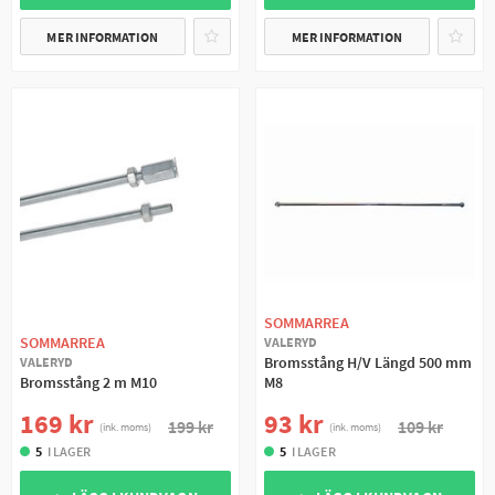
MER INFORMATION
MER INFORMATION
SOMMARREA
SOMMARREA
VALERYD
Bromsstång H/V Längd 500 mm
VALERYD
Bromsstång 2 m M10
M8
169 kr
93 kr
199 kr
109 kr
(ink. moms)
(ink. moms)
5
I LAGER
5
I LAGER