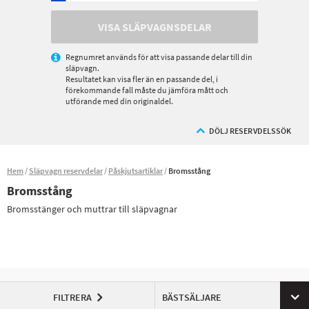
VISA SLÄPVAGNSDELAR
Regnumret används för att visa passande delar till din
släpvagn.
Resultatet kan visa fler än en passande del, i
förekommande fall måste du jämföra mått och
utförande med din originaldel.
DÖLJ RESERVDELSSÖK
Hem
Släpvagn reservdelar
Påskjutsartiklar
Bromsstång
Bromsstång
Bromsstänger och muttrar till släpvagnar
FILTRERA
BÄSTSÄLJARE