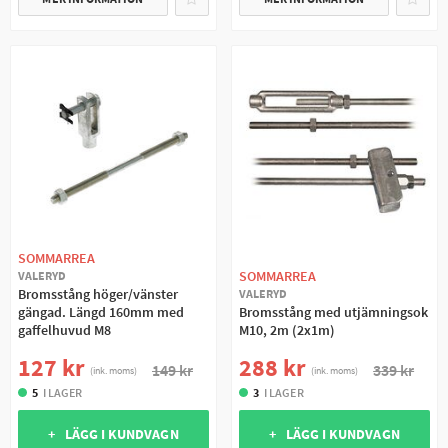
SOMMARREA
SOMMARREA
VALERYD
Bromsstång höger/vänster
VALERYD
gängad. Längd 160mm med
Bromsstång med utjämningsok
gaffelhuvud M8
M10, 2m (2x1m)
127 kr
288 kr
149 kr
339 kr
(ink. moms)
(ink. moms)
5
I LAGER
3
I LAGER
+ LÄGG I KUNDVAGN
+ LÄGG I KUNDVAGN