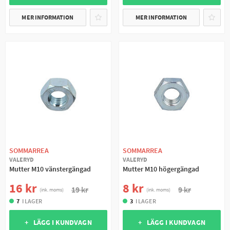
MER INFORMATION
MER INFORMATION
SOMMARREA
SOMMARREA
VALERYD
VALERYD
Mutter M10 vänstergängad
Mutter M10 högergängad
16 kr
8 kr
19 kr
9 kr
(ink. moms)
(ink. moms)
7
I LAGER
3
I LAGER
+ LÄGG I KUNDVAGN
+ LÄGG I KUNDVAGN