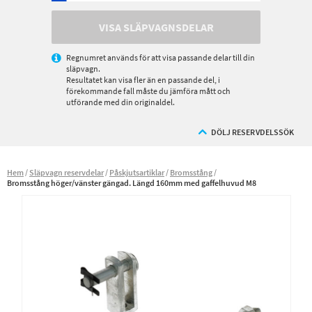
VISA SLÄPVAGNSDELAR
Regnumret används för att visa passande delar till din
släpvagn.
Resultatet kan visa fler än en passande del, i
förekommande fall måste du jämföra mått och
utförande med din originaldel.
DÖLJ RESERVDELSSÖK
Hem
Släpvagn reservdelar
Påskjutsartiklar
Bromsstång
Bromsstång höger/vänster gängad. Längd 160mm med gaffelhuvud M8