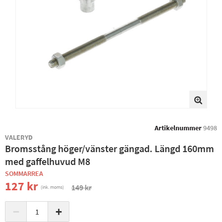
Artikelnummer
9498
VALERYD
Bromsstång höger/vänster gängad. Längd 160mm
med gaffelhuvud M8
SOMMARREA
127 kr
149 kr
(ink. moms)
−
+