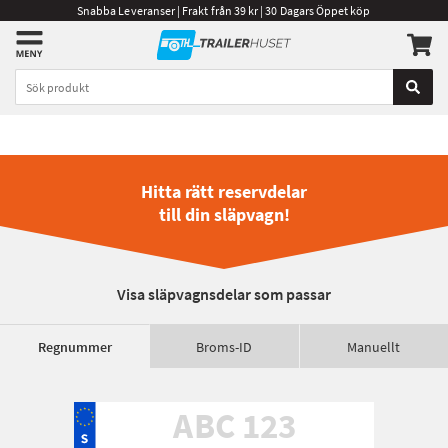
Snabba Leveranser | Frakt från 39 kr | 30 Dagars Öppet köp
Hitta rätt reservdelar
till din släpvagn!
Visa släpvagnsdelar som passar
Regnummer
Broms-ID
Manuellt