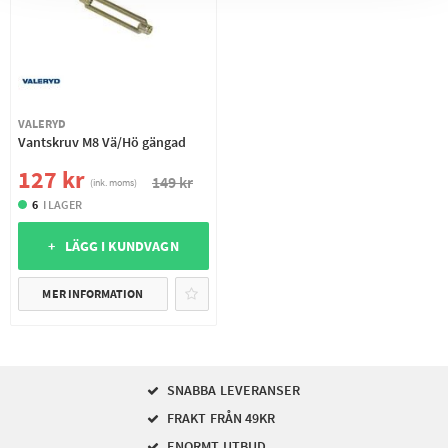
VALERYD
Vantskruv M8 Vä/Hö gängad
127 kr
149 kr
(ink. moms)
6
I LAGER
+ LÄGG I KUNDVAGN
MER INFORMATION
SNABBA LEVERANSER
FRAKT FRÅN 49KR
ENORMT UTBUD