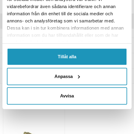
Manualer & Guider
vidarebefordrar även sådana identifierare och annan
information från din enhet till de sociala medier och
annons- och analysföretag som vi samarbetar med.
Recensioner
Dessa kan i sin tur kombinera informationen med annan
information som du har tillhandahållit eller som de har
samlat in när du har använt deras tjänster.
Frågor och svar
Tillåt alla
Leverans- & Returinformation
Betalning
Anpassa
Avvisa
Relaterade produkter