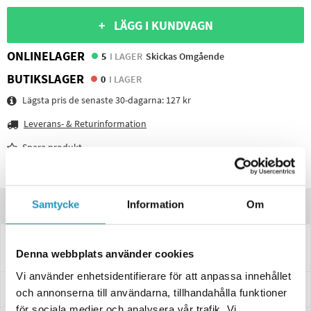
+ LÄGG I KUNDVAGN
ONLINELAGER
5
I LAGER
Skickas Omgående
BUTIKSLAGER
0
I LAGER
Lägsta pris de senaste 30-dagarna:
127 kr
Leverans- & Returinformation
Spara produkt
Frågor om produkten?
Samtycke
Information
Om
Produktinformation
Bromsstång höger/vänster gängad. Längd 160mm med gaffelhuvud M8
Denna webbplats använder cookies
till släpvagn
Vi använder enhetsidentifierare för att anpassa innehållet
Specifikationer
och annonserna till användarna, tillhandahålla funktioner
för sociala medier och analysera vår trafik. Vi