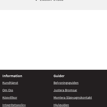
Information
Guider
Kundtjänst
Belysningsguiden
Om Oss
Justera Bromsar
Köpvillkor
Montera Släpvagnskontakt
Integritetspolicy
Hjulguiden