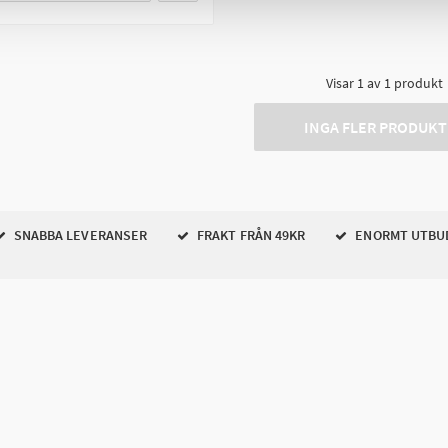
Visar
1
av
1
produkt
INGA FLER PRODUKT
SNABBA LEVERANSER
FRAKT FRÅN 49KR
ENORMT UTBU