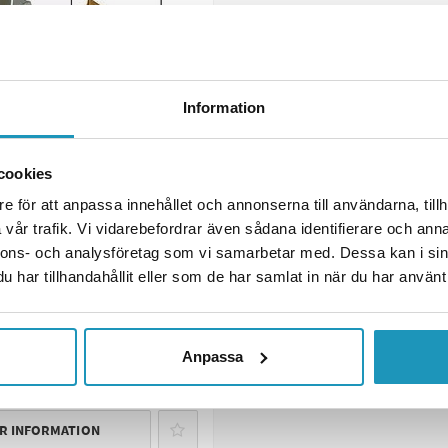
Information
cookies
e för att anpassa innehållet och annonserna till användarna, tillh
A
vår trafik. Vi vidarebefordrar även sådana identifierare och anna
lshållare dragprofil
nnons- och analysföretag som vi samarbetar med. Dessa kan i sin
har tillhandahållit eller som de har samlat in när du har använt 
 kr
1 895 kr
(ink. moms)
R
Anpassa
 LÄGG I KUNDVAGN
R INFORMATION