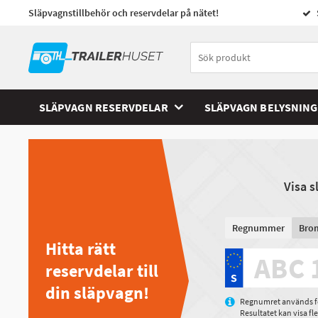
Släpvagnstillbehör och reservdelar på nätet!
SLÄPVAGN RESERVDELAR
SLÄPVAGN BELYSNING
Visa 
Regnummer
Bro
Hitta rätt
reservdelar till
din släpvagn!
Regnumret används för
Resultatet kan visa f