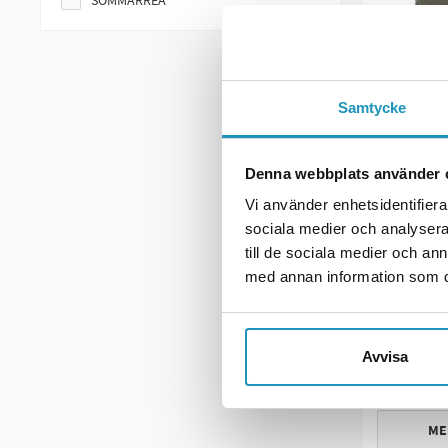
SOMMARREA
Samtycke
Denna webbplats använder 
Vi använder enhetsidentifierar
SOMMARRE
sociala medier och analysera 
Reservhju
till de sociala medier och a
80X40
med annan information som du 
1 611
1
I LAGE
Avvisa
+
ME