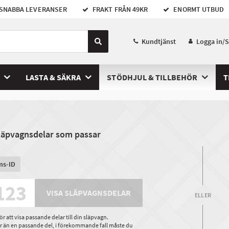
SNABBA LEVERANSER
FRAKT FRÅN 49KR
ENORMT UTBUD
Kundtjänst
Logga in/
LASTA & SÄKRA
STÖDHJUL & TILLBEHÖR
T
släpvagnsdelar som passar
ms-ID
VISA SLÄPVAGNSDELAR
ELLER
 att visa passande delar till din släpvagn.
ler än en passande del, i förekommande fall måste du