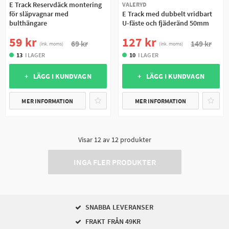
E Track Reservdäck montering
VALERYD
för släpvagnar med
E Track med dubbelt vridbart
bulthängare
U-fäste och fjäderänd 50mm
59 kr
127 kr
69 kr
149 kr
(ink. moms)
(ink. moms)
13
I LAGER
10
I LAGER
+ LÄGG I KUNDVAGN
+ LÄGG I KUNDVAGN
MER INFORMATION
MER INFORMATION
Visar
12
av
12
produkter
INGA FLER PRODUKTER
SNABBA LEVERANSER
FRAKT FRÅN 49KR