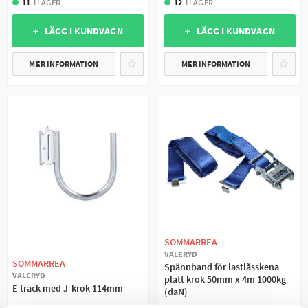
11
I LAGER
12
I LAGER
+ LÄGG I KUNDVAGN
+ LÄGG I KUNDVAGN
MER INFORMATION
MER INFORMATION
SOMMARREA
VALERYD
SOMMARREA
Spännband för lastlåsskena
VALERYD
platt krok 50mm x 4m 1000kg
E track med J-krok 114mm
(daN)