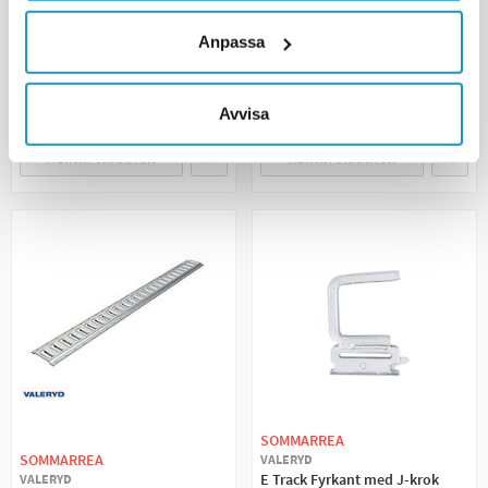
42 kr
50 kr
49 kr
59 kr
(ink. moms)
(ink. moms)
Anpassa
13
I LAGER
19
I LAGER
+ LÄGG I KUNDVAGN
+ LÄGG I KUNDVAGN
Avvisa
MER INFORMATION
MER INFORMATION
SOMMARREA
SOMMARREA
VALERYD
E Track Fyrkant med J-krok
VALERYD