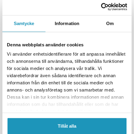
59 kr
169 kr
69 kr
199 kr
(ink. moms)
(ink. moms)
18
I LAGER
11
I LAGER
Samtycke
Information
Om
+ LÄGG I KUNDVAGN
+ LÄGG I KUNDVAGN
MER INFORMATION
MER INFORMATION
Denna webbplats använder cookies
Vi använder enhetsidentifierare för att anpassa innehållet
och annonserna till användarna, tillhandahålla funktioner
för sociala medier och analysera vår trafik. Vi
vidarebefordrar även sådana identifierare och annan
information från din enhet till de sociala medier och
annons- och analysföretag som vi samarbetar med.
Dessa kan i sin tur kombinera informationen med annan
information som du har tillhandahållit eller som de har
samlat in när du har använt deras tjänster.
SOMMARREA
SOMMARREA
VALERYD
VALERYD
Tillåt alla
E Track med Triangel Ring.
E Track med cirkel Ring.
Förzinkad
Rostfritt stål