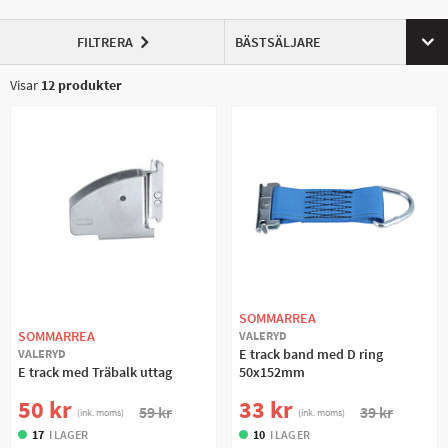
anpassa till lasten du behöver surra för tillfället. När du istället behöver
utrymmet fritt hakar du enkelt loss förankringspunkterna med ett klick
FILTRERA
BÄSTSÄLJARE
och får en fri yta i skåpet
Se till att din last är säker och välbehållen med E Track Lastlåsskenor!
Visar
12
produkter
SOMMARREA
SOMMARREA
VALERYD
E track band med D ring
VALERYD
E track med Träbalk uttag
50x152mm
50 kr
33 kr
59 kr
39 kr
(ink. moms)
(ink. moms)
17
I LAGER
10
I LAGER