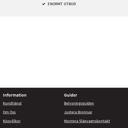
ENORMT UTBUD
Information
Guider
Kundtjänst
Belysningsguiden
Om Oss
Justera Bromsar
Köpvillkor
Montera Släpvagnskontakt