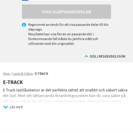
VISA SLÄPVAGNSDELAR
Regnumret används för att visa passande delar till din
släpvagn.
Resultatet kan visa fler än en passande del, i
förekommande fall måste du jämföra mått och
utförande med din originaldel.
DÖLJ RESERVDELSSÖK
Hem
Lasta & Säkra
E-TRACK
E-TRACK
E Track lastlåsskenor är det perfekta sättet att snabbt och säkert säkra
din last. Med sitt lättanvända förankringssystem kan du vara säker på
att lasten håller sig på plats under transporten. Dessutom är själva
skenan tillverkad av kraftigt stål, vilket garanterar att den klarar även
LÄS MER
de mest krävande lasterna.
E Track lastlåsskenor och förankringstillbehör är ett grymt system för
att förankra last i skåpbilen, släpvagnen eller lastbilen då det är otroligt
anpassningspart och du snabbt flyttar förankringspunkterna för att