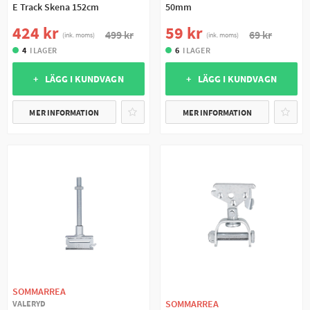
E Track Skena 152cm
50mm
424 kr
59 kr
499 kr
69 kr
(ink. moms)
(ink. moms)
4
I LAGER
6
I LAGER
+ LÄGG I KUNDVAGN
+ LÄGG I KUNDVAGN
MER INFORMATION
MER INFORMATION
SOMMARREA
SOMMARREA
VALERYD