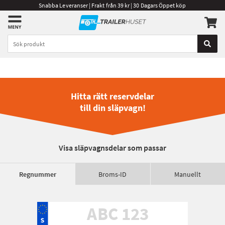
Snabba Leveranser | Frakt från 39 kr | 30 Dagars Öppet köp
Hitta rätt reservdelar
till din släpvagn!
Visa släpvagnsdelar som passar
Regnummer
Broms-ID
Manuellt