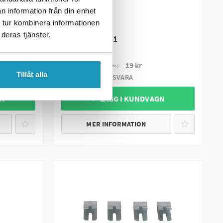
n information från din enhet
SOMMARREA
 tur kombinera informationen
VALERYD
 till Al-
deras tjänster.
Låsbricka 10*1
16 kr
19 kr
(ink. moms)
Tillåt alla
BESTÄLLNINGSVARA
GN
+ LÄGG I KUNDVAGN
MER INFORMATION