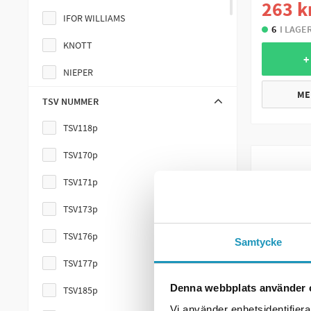
263 k
IFOR WILLIAMS
6
I LAGE
KNOTT
+
NIEPER
ME
PEITZ
TSV NUMMER
SCHLEGL
TSV118p
WAP
TSV170p
TSV171p
TSV173p
TSV176p
Samtycke
TSV177p
Denna webbplats använder 
TSV185p
Vi använder enhetsidentifierar