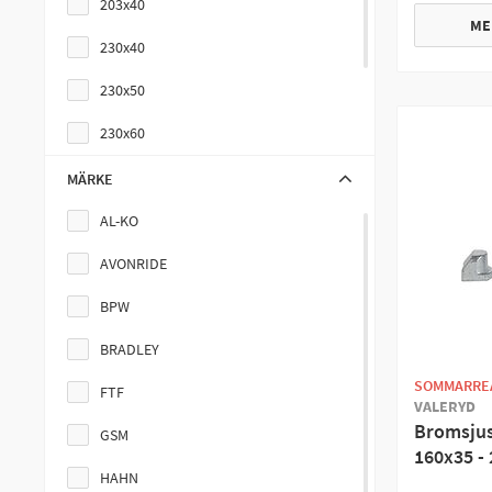
203x40
ME
230x40
230x50
230x60
250x40
MÄRKE
300x60
AL-KO
AVONRIDE
BPW
BRADLEY
SOMMARRE
FTF
VALERYD
Bromsjus
GSM
160x35 -
HAHN