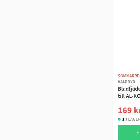
F160
R234-76
S1635-6
S1704-7
S2003-5
S2005-5
SOMMARRE
S2005-7
VALERYD
Bladfjäd
S2035-7
till AL-K
S2304-7
169 k
S2504-5
1
I LAGE
S2504-7
+