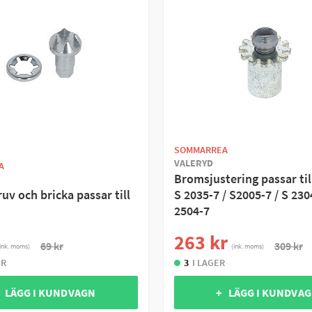
SOMMARREA
VALERYD
A
Bromsjustering passar ti
uv och bricka passar till
S 2035-7 / S2005-7 / S 230
2504-7
263 kr
69 kr
309 kr
ink. moms)
(ink. moms)
ER
3
I LAGER
 LÄGG I KUNDVAGN
+ LÄGG I KUNDVA