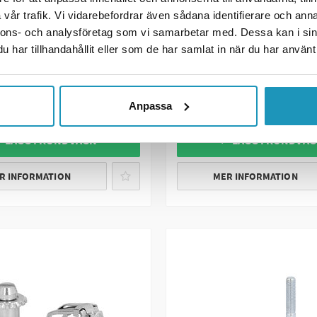
SOMMARREA
vår trafik. Vi vidarebefordrar även sådana identifierare och anna
VALERYD
A
nnons- och analysföretag som vi samarbetar med. Dessa kan i sin
Bromsjustering kpl. passar
har tillhandahållit eller som de har samlat in när du har använt 
till gaffelhuvud 9551
Ko
322 kr
39 kr
379 kr
ink. moms)
(ink. moms)
Anpassa
LNINGSVARA
BESTÄLLNINGSVARA
 LÄGG I KUNDVAGN
+ LÄGG I KUNDVA
R INFORMATION
MER INFORMATION