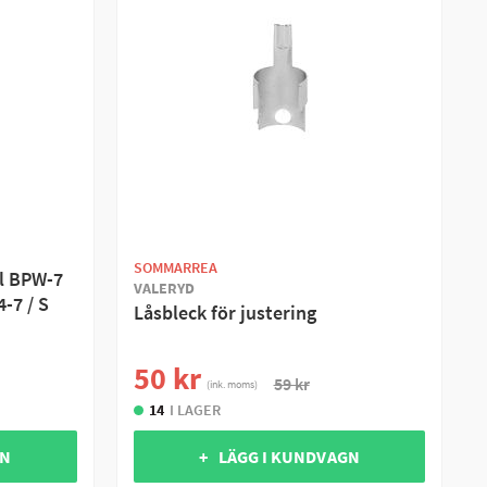
SOMMARREA
ll BPW-7
VALERYD
4-7 / S
Låsbleck för justering
50 kr
59 kr
(ink. moms)
14
I LAGER
GN
+ LÄGG I KUNDVAGN