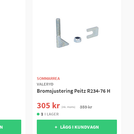
SOMMARREA
VALERYD
Bromsjustering Peitz R234-76 H
305 kr
359 kr
(ink. moms)
1
I LAGER
GN
+ LÄGG I KUNDVAGN