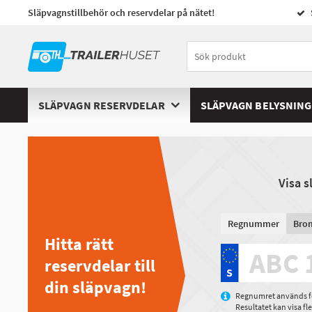
Släpvagnstillbehör och reservdelar på nätet!
SLÄPVAGN RESERVDELAR
SLÄPVAGN BELYSNING
Visa 
Regnummer
Bro
Hitta rätt
reservdelar till
din släpvagn!
Regnumret används för
Resultatet kan visa f