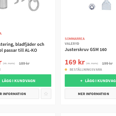
A
SOMMARREA
VALERYD
tering, bladfjäder och
Justerskruv GSM 160
l passar till AL-KO
r
169 kr
189 kr
199 kr
(ink. moms)
(ink. moms)
R
BESTÄLLNINGSVARA
 LÄGG I KUNDVAGN
+ LÄGG I KUNDVA
R INFORMATION
MER INFORMATION