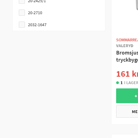
20-2425/1
20-2710
2032-1647
2035
SOMMARRE
VALERYD
2050
Bromsjus
tryckbyge
2051
161 k
20-963/1
1
I LAGE
2350
+
2360
2361
ME
25-2025
BAN230/1