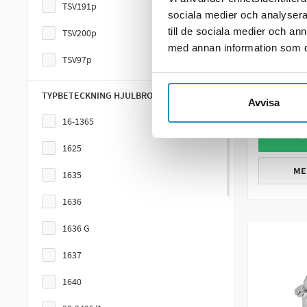
TSV191p
sociala medier och analysera 
SOMMARRE
till de sociala medier och a
TSV200p
VALERYD
med annan information som du 
Låspinne 
TSV97p
33 kr
(
TYPBETECKNING HJULBROMS
Avvisa
BESTÄL
16-1365
+
1625
ME
1635
1636
1636 G
1637
1640