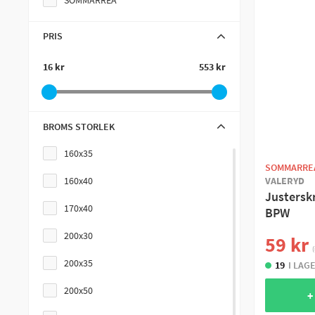
SOMMARREA
PRIS
16 kr
553 kr
BROMS STORLEK
160x35
SOMMARRE
160x40
VALERYD
Justerskr
170x40
BPW
200x30
59 kr
(
200x35
19
I LAG
200x50
+