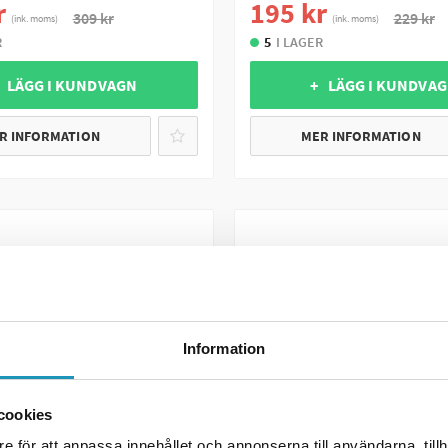
r
195 kr
309 kr
229 kr
(ink. moms)
(ink. moms)
R
5
I LAGER
 LÄGG I KUNDVAGN
+ LÄGG I KUNDVA
R INFORMATION
MER INFORMATION
Information
cookies
e för att anpassa innehållet och annonserna till användarna, tillh