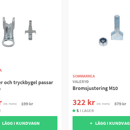
A
SOMMARREA
VALERYD
er och tryckbygel passar
Bromsjustering M10
O
r
322 kr
199 kr
379 kr
(ink. moms)
(ink. moms)
R
5
I LAGER
 LÄGG I KUNDVAGN
+ LÄGG I KUNDVA