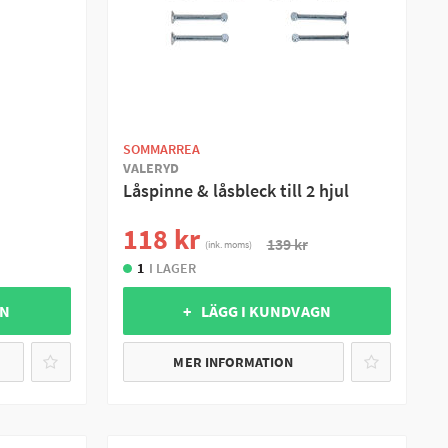
SOMMARREA
VALERYD
Låspinne & låsbleck till 2 hjul
118 kr
139 kr
(ink. moms)
1
I LAGER
GN
+ LÄGG I KUNDVAGN
MER INFORMATION