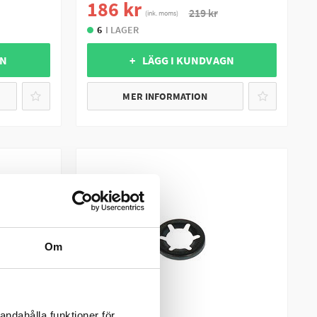
186 kr
219 kr
(ink. moms)
6
I LAGER
GN
+ LÄGG I KUNDVAGN
MER INFORMATION
Om
andahålla funktioner för