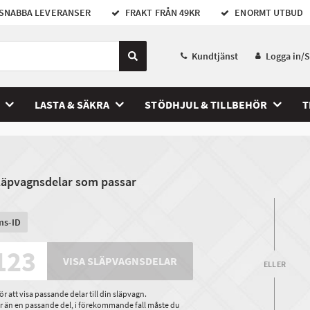
SNABBA LEVERANSER
FRAKT FRÅN 49KR
ENORMT UTBUD
Kundtjänst
Logga in/
LASTA & SÄKRA
STÖDHJUL & TILLBEHÖR
T
släpvagnsdelar som passar
ms-ID
VISA SLÄPVAGNSDELAR
ELLER
 att visa passande delar till din släpvagn.
ler än en passande del, i förekommande fall måste du