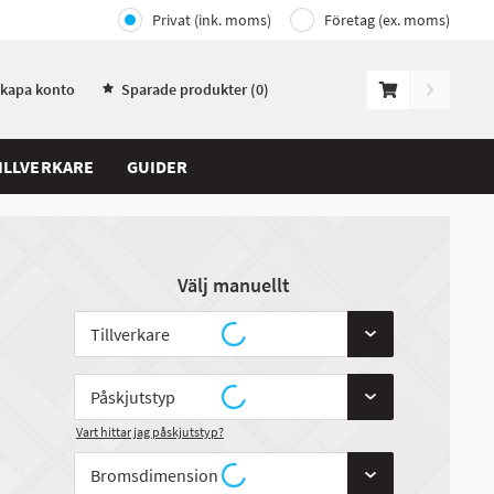
Privat (ink. moms)
Företag (ex. moms)
Skapa konto
Sparade produkter (
0
)
ILLVERKARE
GUIDER
Välj manuellt
Vart hittar jag påskjutstyp?