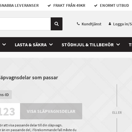
SNABBA LEVERANSER
FRAKT FRÅN 49KR
ENORMT UTBUD
Kundtjänst
Logga in/
LASTA & SÄKRA
STÖDHJUL & TILLBEHÖR
T
släpvagnsdelar som passar
ms-ID
VISA SLÄPVAGNSDELAR
ELLER
 att visa passande delar till din släpvagn.
ler än en passande del, i förekommande fall måste du