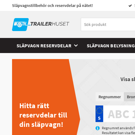
Släpvagnstillbehör och reservdelar på nätet!
SLÄPVAGN RESERVDELAR
SLÄPVAGN BELYSNING
Visa 
Regnummer
Bro
Hitta rätt
reservdelar till
din släpvagn!
Regnumret används för
Resultatet kan visa f