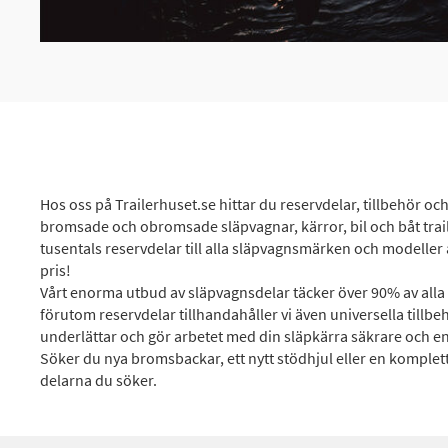
Hos oss på Trailerhuset.se hittar du reservdelar, tillbehör och
bromsade och obromsade släpvagnar, kärror, bil och båt traile
tusentals reservdelar till alla släpvagnsmärken och modeller av 
pris!
Vårt enorma utbud av släpvagnsdelar täcker över 90% av alla 
förutom reservdelar tillhandahåller vi även universella till
underlättar och gör arbetet med din släpkärra säkrare och e
Söker du nya bromsbackar, ett nytt stödhjul eller en komplet
delarna du söker.