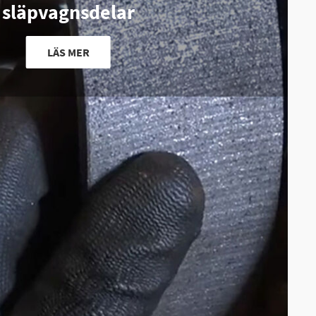
släpvagnsdelar
LÄS MER