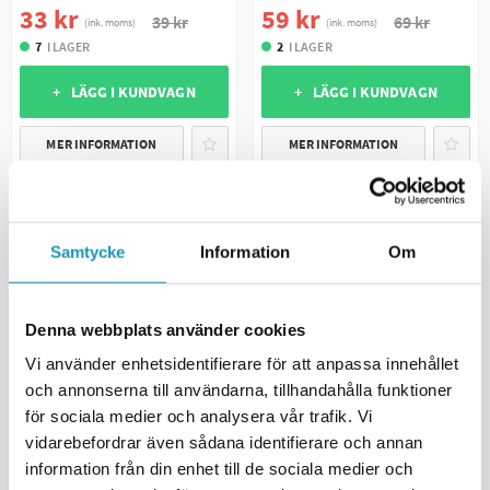
33 kr
59 kr
39 kr
69 kr
(ink. moms)
(ink. moms)
7
I LAGER
2
I LAGER
+ LÄGG I KUNDVAGN
+ LÄGG I KUNDVAGN
MER INFORMATION
MER INFORMATION
Samtycke
Information
Om
Denna webbplats använder cookies
Vi använder enhetsidentifierare för att anpassa innehållet
och annonserna till användarna, tillhandahålla funktioner
för sociala medier och analysera vår trafik. Vi
SOMMARREA
vidarebefordrar även sådana identifierare och annan
SOMMARREA
VALERYD
Gasfjäder Arctic 27/14 668/300
VALERYD
information från din enhet till de sociala medier och
Kulbult O8 L 27 M6
1000N