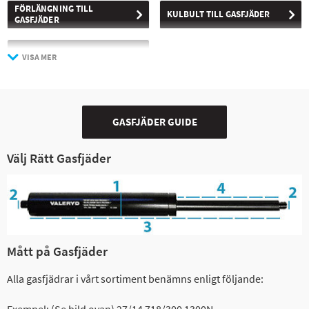
Montera och förvara alltid gasfjädern med cylindern uppåt.
FÖRLÄNGNING TILL
KULBULT TILL GASFJÄDER
GASFJÄDER
FÄSTE TILL GASFJÄDER
VISA MER
GASFJÄDER GUIDE
Välj Rätt Gasfjäder
Mått på Gasfjäder
Alla gasfjädrar i vårt sortiment benämns enligt följande:
Exempel: (Se bild ovan) 27/14 718/300 1300N