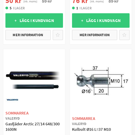
50 kr
76 kr
59 kr
89 kr
(ink. moms)
(ink. moms)
5
I LAGER
1
I LAGER
+ LÄGG I KUNDVAGN
+ LÄGG I KUNDVAGN
MER INFORMATION
MER INFORMATION
SOMMARREA
SOMMARREA
VALERYD
Gasfjäder Arctic 27/14 648/300
VALERYD
1600N
Kulbult Ø16 L=37 M10