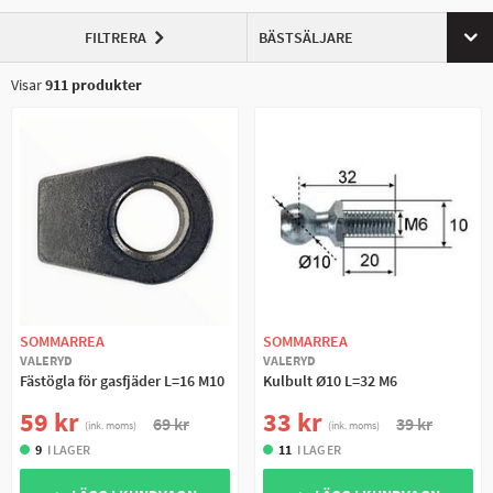
FILTRERA
BÄSTSÄLJARE
Visar
911
produkter
SOMMARREA
SOMMARREA
VALERYD
VALERYD
Fästögla för gasfjäder L=16 M10
Kulbult Ø10 L=32 M6
59 kr
33 kr
69 kr
39 kr
(ink. moms)
(ink. moms)
9
I LAGER
11
I LAGER