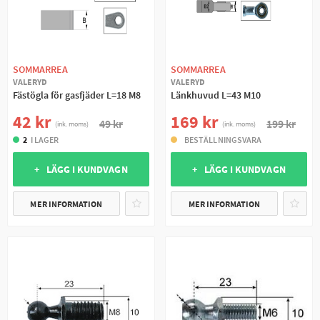
SOMMARREA
SOMMARREA
VALERYD
VALERYD
Fästögla för gasfjäder L=18 M8
Länkhuvud L=43 M10
42 kr
169 kr
49 kr
199 kr
(ink. moms)
(ink. moms)
2
I LAGER
BESTÄLLNINGSVARA
+ LÄGG I KUNDVAGN
+ LÄGG I KUNDVAGN
MER INFORMATION
MER INFORMATION