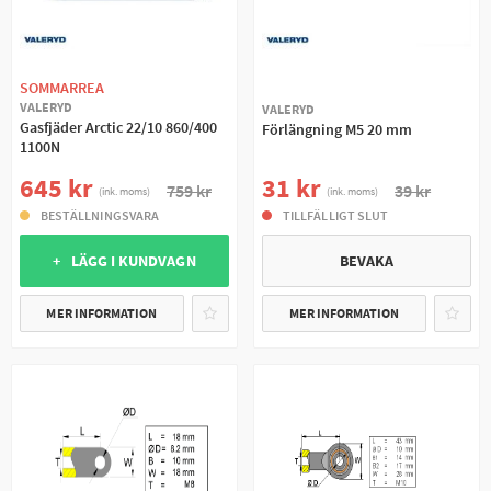
SOMMARREA
VALERYD
VALERYD
Gasfjäder Arctic 22/10 860/400
Förlängning M5 20 mm
1100N
31 kr
645 kr
39 kr
759 kr
(ink. moms)
(ink. moms)
TILLFÄLLIGT SLUT
BESTÄLLNINGSVARA
BEVAKA
+ LÄGG I KUNDVAGN
MER INFORMATION
MER INFORMATION