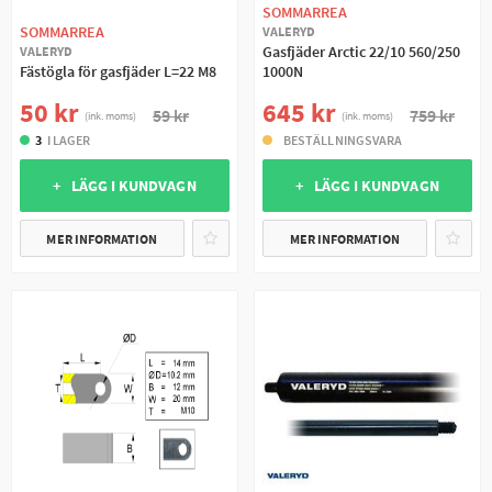
SOMMARREA
SOMMARREA
VALERYD
Gasfjäder Arctic 22/10 560/250
VALERYD
Fästögla för gasfjäder L=22 M8
1000N
50 kr
645 kr
59 kr
759 kr
(ink. moms)
(ink. moms)
3
I LAGER
BESTÄLLNINGSVARA
+ LÄGG I KUNDVAGN
+ LÄGG I KUNDVAGN
MER INFORMATION
MER INFORMATION