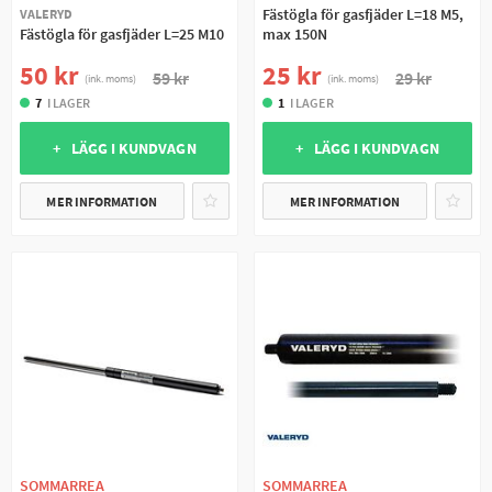
Fästögla för gasfjäder L=18 M5,
VALERYD
Fästögla för gasfjäder L=25 M10
max 150N
50 kr
25 kr
59 kr
29 kr
(ink. moms)
(ink. moms)
7
I LAGER
1
I LAGER
+ LÄGG I KUNDVAGN
+ LÄGG I KUNDVAGN
MER INFORMATION
MER INFORMATION
SOMMARREA
SOMMARREA