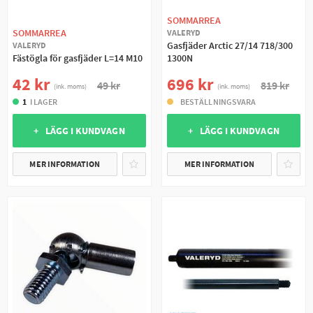
SOMMARREA
SOMMARREA
VALERYD
Gasfjäder Arctic 27/14 718/300
VALERYD
Fästögla för gasfjäder L=14 M10
1300N
42 kr
696 kr
49 kr
819 kr
(ink. moms)
(ink. moms)
1
I LAGER
BESTÄLLNINGSVARA
+ LÄGG I KUNDVAGN
+ LÄGG I KUNDVAGN
MER INFORMATION
MER INFORMATION