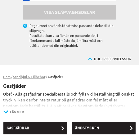
VISA SLÄPVAGNSDELAR
Regnumret används för att visa passande delar till din
släpvagn.
Resultatet kan visa fler än en passande del, i
förekommande fall måste du jämföra mått och
utförande med din originaldel.
DÖLJ RESERVDELSSÖK
Hem
Stödhjul & Tillbehör
Gasfjäder
Gasfjäder
Obs!
- Alla gasfjädrar specialbeställs och fylls vid beställning till önskat
tryck, vi kan därför inte ta retur på gasfjädrar om fel mått eller
newtonvärde beställts.
Newtonvärde
Hjälp att beräkna
(nytt fönster
öppnas)
LÄS MER
Gasfjäder och tillbehör till gasfjäder för släpvagnar. Använd
sökfunktionen på vår hemsida eller filtrera fram rätt gasfjäder för dina
GASFJÄDRAR
ÄNDSTYCKEN
ändamål.