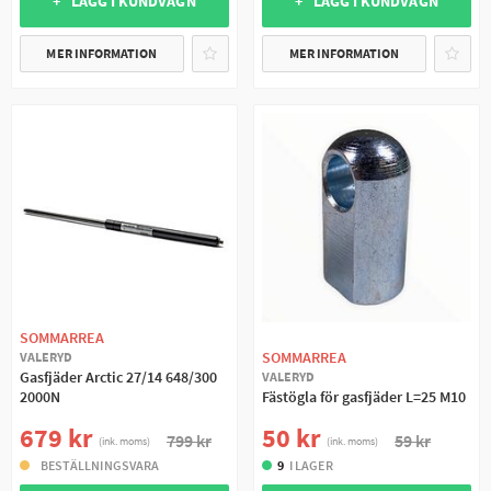
+ LÄGG I KUNDVAGN
+ LÄGG I KUNDVAGN
MER INFORMATION
MER INFORMATION
SOMMARREA
SOMMARREA
VALERYD
Gasfjäder Arctic 27/14 648/300
VALERYD
2000N
Fästögla för gasfjäder L=25 M10
679 kr
50 kr
799 kr
59 kr
(ink. moms)
(ink. moms)
BESTÄLLNINGSVARA
9
I LAGER