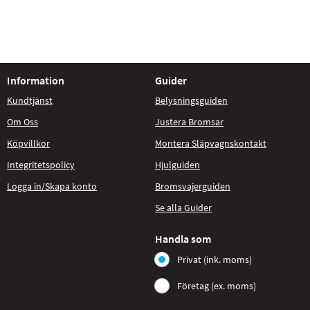
Information
Guider
Kundtjänst
Belysningsguiden
Om Oss
Justera Bromsar
Köpvillkor
Montera Släpvagnskontakt
Integritetspolicy
Hjulguiden
Logga in/Skapa konto
Bromsvajerguiden
Se alla Guider
Handla som
Privat (ink. moms)
Företag (ex. moms)