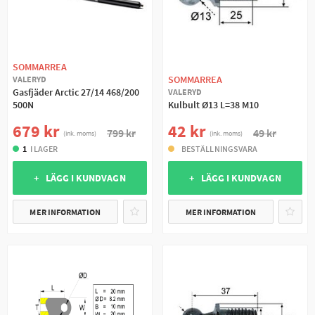
SOMMARREA
SOMMARREA
VALERYD
Gasfjäder Arctic 27/14 468/200
VALERYD
500N
Kulbult Ø13 L=38 M10
679 kr
42 kr
799 kr
49 kr
(ink. moms)
(ink. moms)
1
I LAGER
BESTÄLLNINGSVARA
+ LÄGG I KUNDVAGN
+ LÄGG I KUNDVAGN
MER INFORMATION
MER INFORMATION