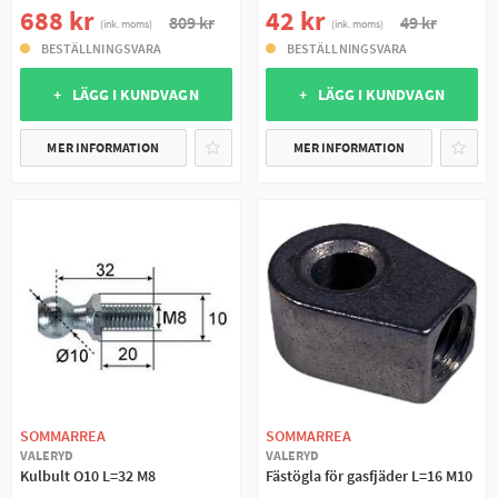
688 kr
42 kr
809 kr
49 kr
(ink. moms)
(ink. moms)
BESTÄLLNINGSVARA
BESTÄLLNINGSVARA
+ LÄGG I KUNDVAGN
+ LÄGG I KUNDVAGN
MER INFORMATION
MER INFORMATION
SOMMARREA
SOMMARREA
VALERYD
VALERYD
Kulbult O10 L=32 M8
Fästögla för gasfjäder L=16 M10