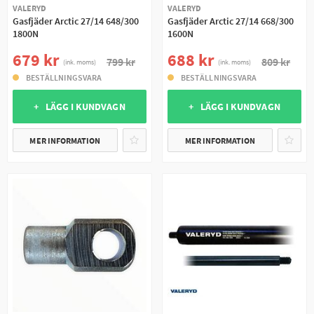
VALERYD
VALERYD
Gasfjäder Arctic 27/14 648/300
Gasfjäder Arctic 27/14 668/300
1800N
1600N
679 kr
688 kr
799 kr
809 kr
(ink. moms)
(ink. moms)
BESTÄLLNINGSVARA
BESTÄLLNINGSVARA
+ LÄGG I KUNDVAGN
+ LÄGG I KUNDVAGN
MER INFORMATION
MER INFORMATION