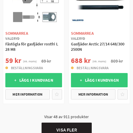
SOMMARREA
SOMMARREA
VALERYD
VALERYD
Fästögla för gasfjäder rostfri L
Gasfjäder Arctic 27/14 648/300
28 M8
2500N
59 kr
688 kr
69 kr
809 kr
(ink. moms)
(ink. moms)
BESTÄLLNINGSVARA
BESTÄLLNINGSVARA
+ LÄGG I KUNDVAGN
+ LÄGG I KUNDVAGN
MER INFORMATION
MER INFORMATION
Visar
48
av
911
produkter
VISA FLER