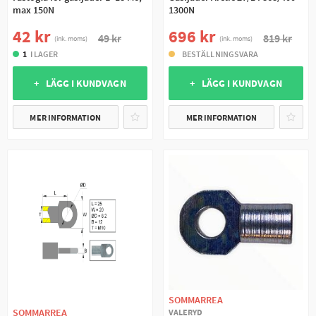
max 150N
1300N
42 kr
696 kr
49 kr
819 kr
(ink. moms)
(ink. moms)
1
I LAGER
BESTÄLLNINGSVARA
+ LÄGG I KUNDVAGN
+ LÄGG I KUNDVAGN
MER INFORMATION
MER INFORMATION
SOMMARREA
SOMMARREA
VALERYD