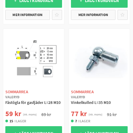
+ LÄGG I KUNDVAGN
+ LÄGG I KUNDVAGN
MER INFORMATION
MER INFORMATION
SOMMARREA
SOMMARREA
VALERYD
VALERYD
Fästögla för gasfjäder L=28 M10
Vinkelkulled L=35 M10
59 kr
77 kr
69 kr
91 kr
(ink. moms)
(ink. moms)
15
I LAGER
7
I LAGER