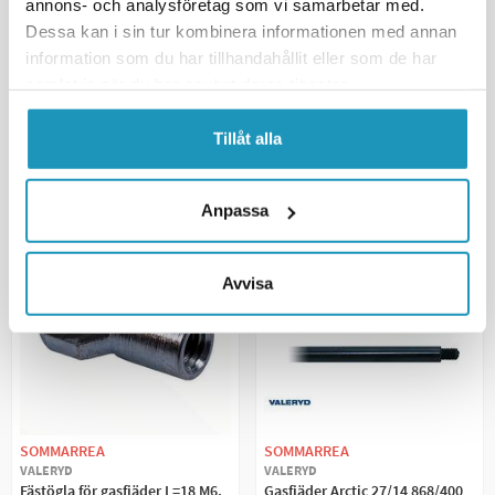
annons- och analysföretag som vi samarbetar med.
33 kr
688 kr
Dessa kan i sin tur kombinera informationen med annan
39 kr
809 kr
(ink. moms)
(ink. moms)
information som du har tillhandahållit eller som de har
BESTÄLLNINGSVARA
BESTÄLLNINGSVARA
samlat in när du har använt deras tjänster.
+ LÄGG I KUNDVAGN
+ LÄGG I KUNDVAGN
Tillåt alla
MER INFORMATION
MER INFORMATION
Anpassa
Avvisa
SOMMARREA
SOMMARREA
VALERYD
VALERYD
Fästögla för gasfjäder L=18 M6,
Gasfjäder Arctic 27/14 868/400