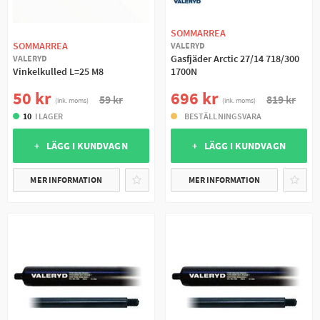
SOMMARREA
SOMMARREA
VALERYD
Gasfjäder Arctic 27/14 718/300
VALERYD
Vinkelkulled L=25 M8
1700N
50 kr
696 kr
59 kr
819 kr
(ink. moms)
(ink. moms)
10
I LAGER
BESTÄLLNINGSVARA
+ LÄGG I KUNDVAGN
+ LÄGG I KUNDVAGN
MER INFORMATION
MER INFORMATION