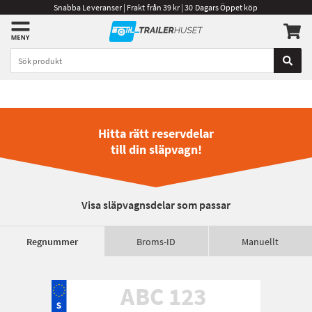
Snabba Leveranser | Frakt från 39 kr | 30 Dagars Öppet köp
Hitta rätt reservdelar
till din släpvagn!
Visa släpvagnsdelar som passar
Regnummer
Broms-ID
Manuellt