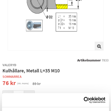
Artikelnummer
7833
VALERYD
Kulhållare, Metall L=35 M10
SOMMARREA
76 kr
89 kr
(ink. moms)
−
+
+ LÄGG I KUNDVAGN