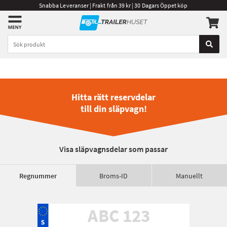
Snabba Leveranser | Frakt från 39 kr | 30 Dagars Öppet köp
Hitta rätt reservdelar
till din släpvagn!
Visa släpvagnsdelar som passar
Regnummer
Broms-ID
Manuellt