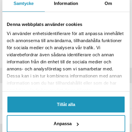
Samtycke
Information
Om
ONLINELAGER
1
I LAGER
Skickas Omgående
BUTIKSLAGER
0
I LAGER
Denna webbplats använder cookies
Lägsta pris de senaste 30-dagarna:
76 kr
Vi använder enhetsidentifierare för att anpassa innehållet
Leverans- & Returinformation
och annonserna till användarna, tillhandahålla funktioner
för sociala medier och analysera vår trafik. Vi
Spara produkt
vidarebefordrar även sådana identifierare och annan
Frågor om produkten?
information från din enhet till de sociala medier och
annons- och analysföretag som vi samarbetar med.
Produktinformation
Dessa kan i sin tur kombinera informationen med annan
information som du har tillhandahållit eller som de har
samlat in när du har använt deras tjänster.
6820412
Kulhållare, Metall L=35 M10
Kulhållare för gasfjäder till släpvagn, utförande: MetallL=35M10
Tillåt alla
Specifikationer
Anpassa
Recensioner