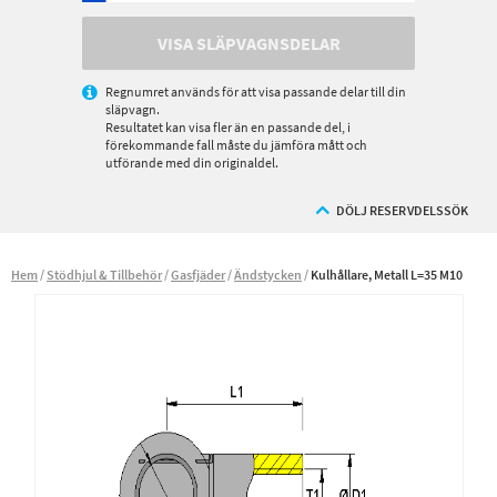
VISA SLÄPVAGNSDELAR
Regnumret används för att visa passande delar till din
släpvagn.
Resultatet kan visa fler än en passande del, i
förekommande fall måste du jämföra mått och
utförande med din originaldel.
DÖLJ RESERVDELSSÖK
Hem
Stödhjul & Tillbehör
Gasfjäder
Ändstycken
Kulhållare, Metall L=35 M10