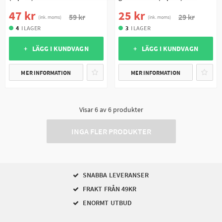
47 kr
25 kr
59 kr
29 kr
(ink. moms)
(ink. moms)
4
I LAGER
3
I LAGER
+ LÄGG I KUNDVAGN
+ LÄGG I KUNDVAGN
MER INFORMATION
MER INFORMATION
Visar
6
av
6
produkter
INGA FLER PRODUKTER
SNABBA LEVERANSER
FRAKT FRÅN 49KR
ENORMT UTBUD