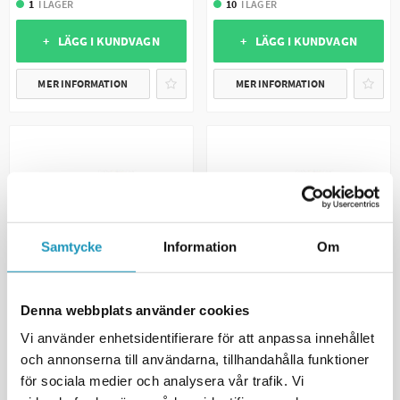
1
I LAGER
10
I LAGER
+ LÄGG I KUNDVAGN
+ LÄGG I KUNDVAGN
MER INFORMATION
MER INFORMATION
Samtycke
Information
Om
Denna webbplats använder cookies
SOMMARREA
SOMMARREA
VALERYD
VALERYD
Vi använder enhetsidentifierare för att anpassa innehållet
Karbinhake 11x120
Karbinhake 4x40 galvaniserad
och annonserna till användarna, tillhandahålla funktioner
galvaniserad (2-pack)
(2-pack)
för sociala medier och analysera vår trafik. Vi
103 kr
31 kr
129 kr
39 kr
(ink. moms)
(ink. moms)