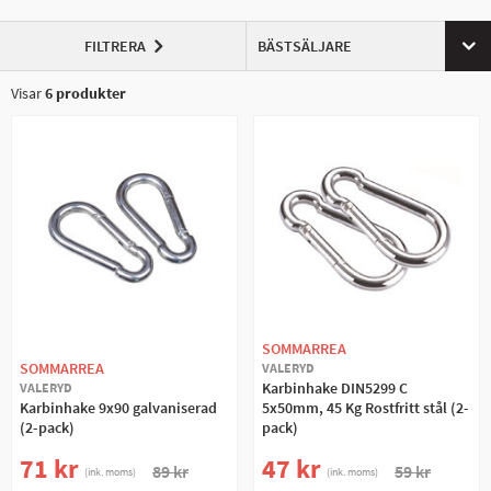
komponenter för att skapa säkra anslutningar som kan öppnas upp så
många gånger du vill snabbt och enkelt!
FILTRERA
BÄSTSÄLJARE
Visar
6
produkter
SOMMARREA
SOMMARREA
VALERYD
Karbinhake DIN5299 C
VALERYD
Karbinhake 9x90 galvaniserad
5x50mm, 45 Kg Rostfritt stål (2-
(2-pack)
pack)
71 kr
47 kr
89 kr
59 kr
(ink. moms)
(ink. moms)