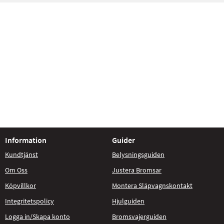
Information
Guider
Kundtjänst
Belysningsguiden
Om Oss
Justera Bromsar
Köpvillkor
Montera Släpvagnskontakt
Integritetspolicy
Hjulguiden
Logga in/Skapa konto
Bromsvajerguiden