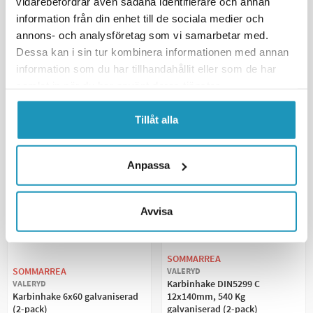
vidarebefordrar även sådana identifierare och annan
1
I LAGER
4
I LAGER
information från din enhet till de sociala medier och
annons- och analysföretag som vi samarbetar med.
+ LÄGG I KUNDVAGN
+ LÄGG I KUNDVAGN
Dessa kan i sin tur kombinera informationen med annan
information som du har tillhandahållit eller som de har
MER INFORMATION
MER INFORMATION
samlat in när du har använt deras tjänster.
Tillåt alla
Anpassa
Avvisa
SOMMARREA
SOMMARREA
VALERYD
Karbinhake DIN5299 C
VALERYD
Karbinhake 6x60 galvaniserad
12x140mm, 540 Kg
(2-pack)
galvaniserad (2-pack)