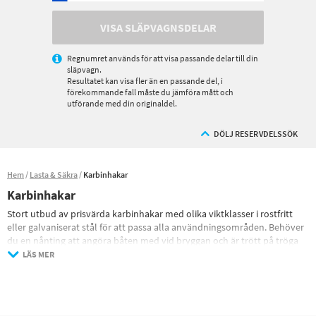
VISA SLÄPVAGNSDELAR
Regnumret används för att visa passande delar till din
släpvagn.
Resultatet kan visa fler än en passande del, i
förekommande fall måste du jämföra mått och
utförande med din originaldel.
DÖLJ RESERVDELSSÖK
Hem
Lasta & Säkra
Karbinhakar
Karbinhakar
Stort utbud av prisvärda karbinhakar med olika viktklasser i rostfritt
eller galvaniserat stål för att passa alla användningsområden. Behöver
du en nånting att angöra båten med vid bryggan och är trött på tröga
karbinhakar som rostar sönder efter en säsong är våra rostfria
LÄS MER
karbinhakar perfekta medans våra enklare galvaniserade varianter är
mycket prisvärda för använding i miljöer som är mindre utsatta.
En karbinhake är en liten ögla av metall med en fjäderbelastad sektion
på ena sidan. Detta möjliggör snabb anslutning mellan rep eller andra