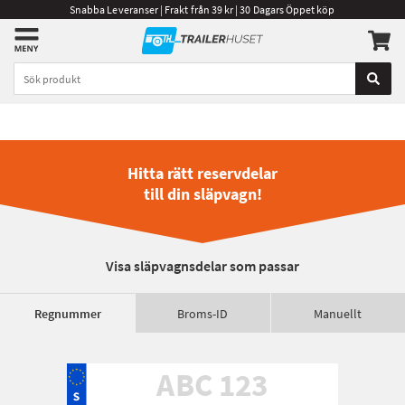
Snabba Leveranser | Frakt från 39 kr | 30 Dagars Öppet köp
Hitta rätt reservdelar
till din släpvagn!
Visa släpvagnsdelar som passar
Regnummer
Broms-ID
Manuellt