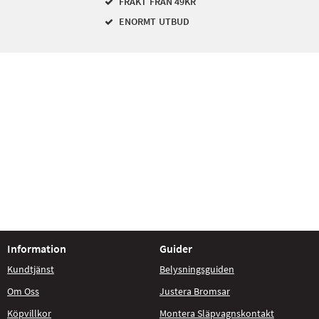
FRAKT FRÅN 49KR
ENORMT UTBUD
Information
Guider
Kundtjänst
Belysningsguiden
Om Oss
Justera Bromsar
Köpvillkor
Montera Släpvagnskontakt