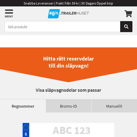
Snabba Leveranser | Frakt från 39 kr | 30 Dagars Öppet köp
Hitta rätt reservdelar
till din släpvagn!
Visa släpvagnsdelar som passar
Regnummer
Broms-ID
Manuellt