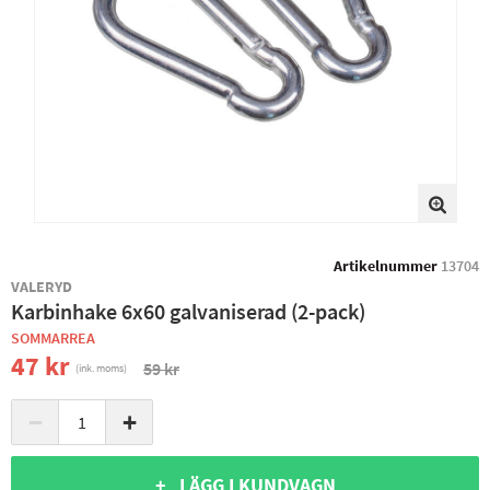
Artikelnummer
13704
VALERYD
Karbinhake 6x60 galvaniserad (2-pack)
SOMMARREA
47 kr
59 kr
(ink. moms)
−
+
+ LÄGG I KUNDVAGN