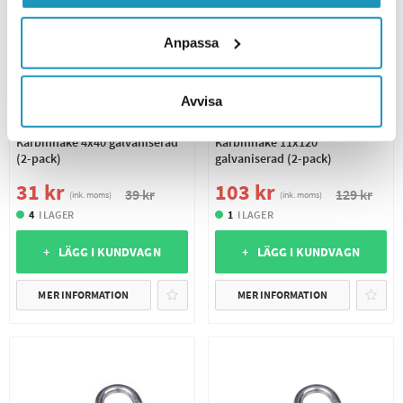
Anpassa
Avvisa
VALERYD
VALERYD
Karbinhake 4x40 galvaniserad
Karbinhake 11x120
(2-pack)
galvaniserad (2-pack)
31 kr
103 kr
39 kr
129 kr
(ink. moms)
(ink. moms)
4
I LAGER
1
I LAGER
+ LÄGG I KUNDVAGN
+ LÄGG I KUNDVAGN
MER INFORMATION
MER INFORMATION