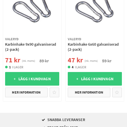
VALERYD
VALERYD
Karbinhake 9x90 galvaniserad
Karbinhake 6x60 galvaniserad
(2-pack)
(2-pack)
71 kr
47 kr
89 kr
59 kr
(ink. moms)
(ink. moms)
1
I LAGER
4
I LAGER
+ LÄGG I KUNDVAGN
+ LÄGG I KUNDVAGN
MER INFORMATION
MER INFORMATION
SNABBA LEVERANSER