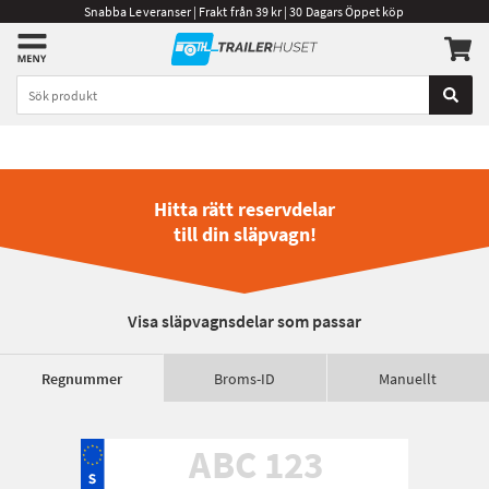
Snabba Leveranser | Frakt från 39 kr | 30 Dagars Öppet köp
Hitta rätt reservdelar
till din släpvagn!
Visa släpvagnsdelar som passar
Regnummer
Broms-ID
Manuellt