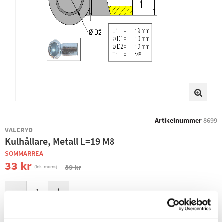
Artikelnummer
8699
VALERYD
Kulhållare, Metall L=19 M8
SOMMARREA
33 kr
39 kr
(ink. moms)
−
+
+ LÄGG I KUNDVAGN