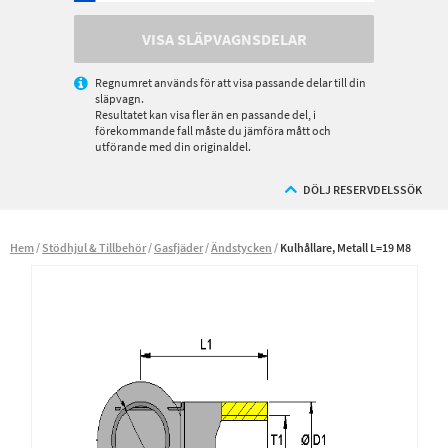
VISA SLÄPVAGNSDELAR
Regnumret används för att visa passande delar till din
släpvagn.
Resultatet kan visa fler än en passande del, i
förekommande fall måste du jämföra mått och
utförande med din originaldel.
DÖLJ RESERVDELSSÖK
Hem
Stödhjul & Tillbehör
Gasfjäder
Ändstycken
Kulhållare, Metall L=19 M8