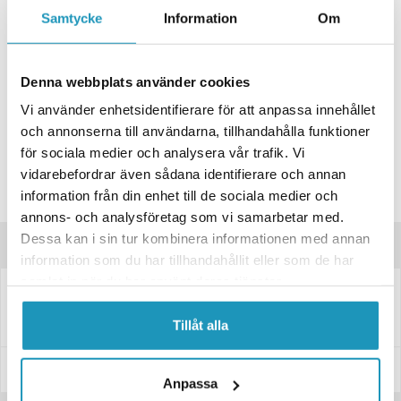
Samtycke
Information
Om
ONLINELAGER
BESTÄLLNINGSVARA
Skickas inom 4-6 Arbetsdagar
BUTIKSLAGER
0
I LAGER
Denna webbplats använder cookies
Lägsta pris de senaste 30-dagarna:
33 kr
Vi använder enhetsidentifierare för att anpassa innehållet
och annonserna till användarna, tillhandahålla funktioner
Leverans- & Returinformation
för sociala medier och analysera vår trafik. Vi
Spara produkt
vidarebefordrar även sådana identifierare och annan
information från din enhet till de sociala medier och
Frågor om produkten?
annons- och analysföretag som vi samarbetar med.
Dessa kan i sin tur kombinera informationen med annan
Produktinformation
information som du har tillhandahållit eller som de har
samlat in när du har använt deras tjänster.
6820404
Kulhållare, Metall L=19 M8
Kulhållare för gasfjäder till släpvagn, utförande: MetallL=19M8
Tillåt alla
Specifikationer
Anpassa