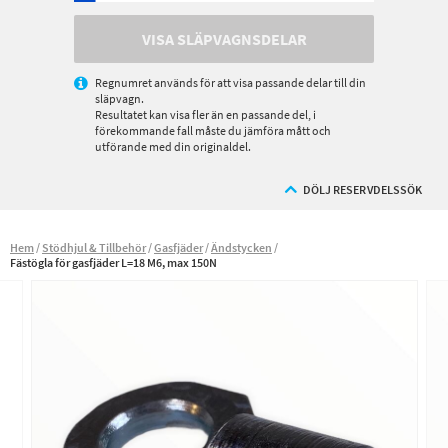
VISA SLÄPVAGNSDELAR
Regnumret används för att visa passande delar till din
släpvagn.
Resultatet kan visa fler än en passande del, i
förekommande fall måste du jämföra mått och
utförande med din originaldel.
DÖLJ RESERVDELSSÖK
Hem
Stödhjul & Tillbehör
Gasfjäder
Ändstycken
Fästögla för gasfjäder L=18 M6, max 150N