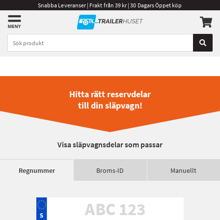
Snabba Leveranser | Frakt från 39 kr | 30 Dagars Öppet köp
Hitta rätt reservdelar
till din släpvagn!
Visa släpvagnsdelar som passar
Regnummer
Broms-ID
Manuellt