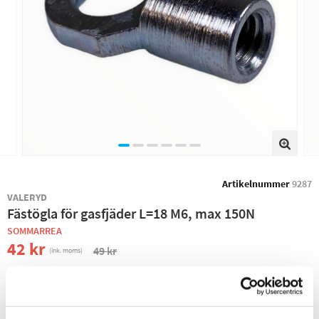
Artikelnummer
9287
VALERYD
Fästögla för gasfjäder L=18 M6, max 150N
SOMMARREA
42 kr
49 kr
(ink. moms)
−
+