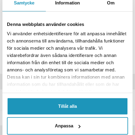
+ LÄGG I KUNDVAGN
Samtycke
Information
Om
ONLINELAGER
1
I LAGER
Skickas Omgående
Denna webbplats använder cookies
BUTIKSLAGER
0
I LAGER
Vi använder enhetsidentifierare för att anpassa innehållet
Lägsta pris de senaste 30-dagarna:
42 kr
och annonserna till användarna, tillhandahålla funktioner
Leverans- & Returinformation
för sociala medier och analysera vår trafik. Vi
vidarebefordrar även sådana identifierare och annan
Spara produkt
information från din enhet till de sociala medier och
Frågor om produkten?
annons- och analysföretag som vi samarbetar med.
Dessa kan i sin tur kombinera informationen med annan
Produktinformation
information som du har tillhandahållit eller som de har
samlat in när du har använt deras tjänster.
Fästögla för gasfjäder L=18 M6, max 150N
Fästögla för gasfjäder till släpvagn, utförande: L=18M6max150N
Tillåt alla
Specifikationer
Anpassa
Recensioner