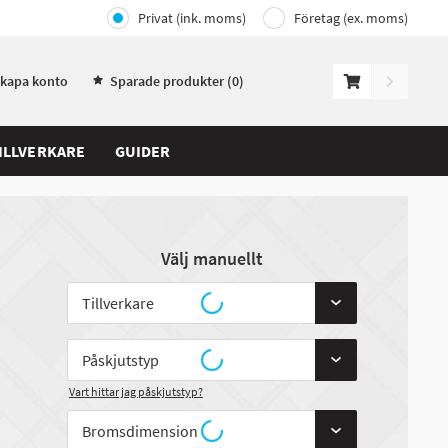
Privat (ink. moms)
Företag (ex. moms)
Skapa konto
Sparade produkter (
0
)
ILLVERKARE
GUIDER
Välj manuellt
Vart hittar jag påskjutstyp?