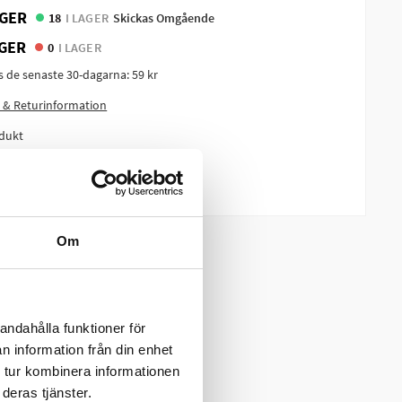
GER
18
I LAGER
Skickas Omgående
GER
0
I LAGER
is de senaste 30-dagarna:
59 kr
 & Returinformation
dukt
m produkten?
Om
andahålla funktioner för
n information från din enhet
 tur kombinera informationen
deras tjänster.