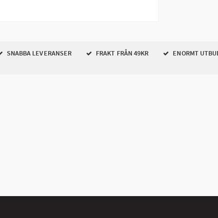
SNABBA LEVERANSER
FRAKT FRÅN 49KR
ENORMT UTBU