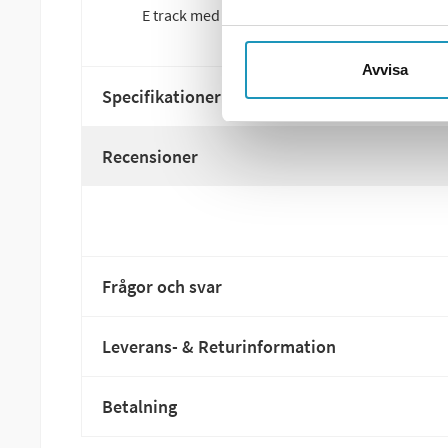
E track med J-krok 114mm
Avvisa
Specifikationer
Recensioner
Frågor och svar
Leverans- & Returinformation
Betalning