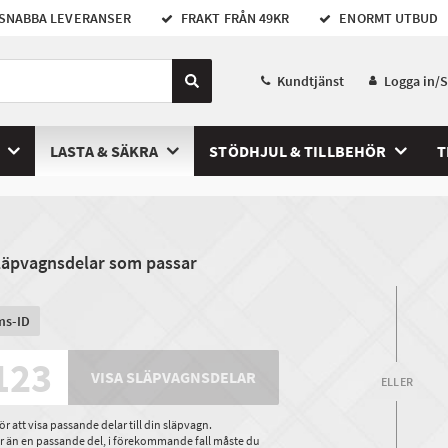
SNABBA LEVERANSER
FRAKT FRÅN 49KR
ENORMT UTBUD
Kundtjänst
Logga in/
LASTA & SÄKRA
STÖDHJUL & TILLBEHÖR
T
släpvagnsdelar som passar
ms-ID
VISA SLÄPVAGNSDELAR
ELLER
 att visa passande delar till din släpvagn.
ler än en passande del, i förekommande fall måste du