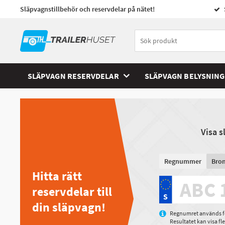
Släpvagnstillbehör och reservdelar på nätet!
SLÄPVAGN RESERVDELAR
SLÄPVAGN BELYSNING
Visa 
Regnummer
Bro
Hitta rätt
reservdelar till
din släpvagn!
Regnumret används för
Resultatet kan visa f