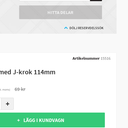
HITTA DELAR
DÖLJ RESERVDELSSÖK
Artikelnummer
15516
 med J-krok 114mm
69 kr
nk. moms)
+
+ LÄGG I KUNDVAGN