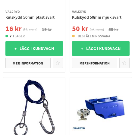
VALERYD
VALERYD
Kulskydd 50mm plast svart
Kulskydd 50mm mjuk svart
16 kr
50 kr
19 kr
59 kr
(ink. moms)
(ink. moms)
7
I LAGER
BESTÄLLNINGSVARA
+ LÄGG I KUNDVAGN
+ LÄGG I KUNDVAGN
MER INFORMATION
MER INFORMATION