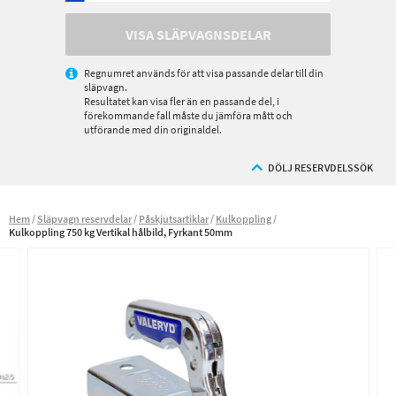
VISA SLÄPVAGNSDELAR
Regnumret används för att visa passande delar till din
släpvagn.
Resultatet kan visa fler än en passande del, i
förekommande fall måste du jämföra mått och
utförande med din originaldel.
DÖLJ RESERVDELSSÖK
Hem
Släpvagn reservdelar
Påskjutsartiklar
Kulkoppling
Kulkoppling 750 kg Vertikal hålbild, Fyrkant 50mm