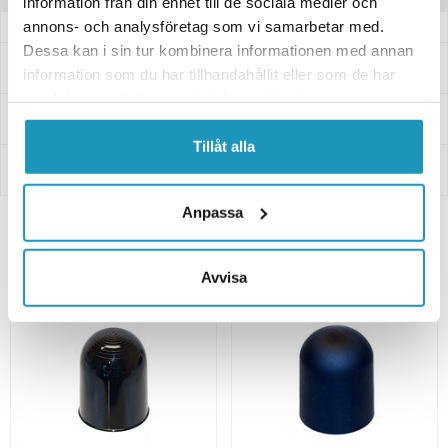
information från din enhet till de sociala medier och
annons- och analysföretag som vi samarbetar med.
Dessa kan i sin tur kombinera informationen med annan
Frågor och svar
information som du har tillhandahållit eller som de har
samlat in när du har använt deras tjänster.
Leverans- & Returinformation
Tillåt alla
Betalning
Anpassa
Relaterade produkter
Avvisa