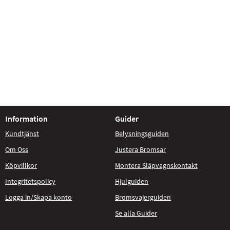
Information
Guider
Kundtjänst
Belysningsguiden
Om Oss
Justera Bromsar
Köpvillkor
Montera Släpvagnskontakt
Integritetspolicy
Hjulguiden
Logga in/Skapa konto
Bromsvajerguiden
Se alla Guider