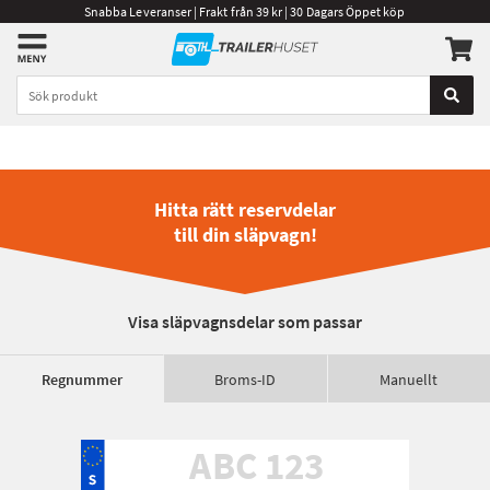
Snabba Leveranser | Frakt från 39 kr | 30 Dagars Öppet köp
Hitta rätt reservdelar
till din släpvagn!
Visa släpvagnsdelar som passar
Regnummer
Broms-ID
Manuellt