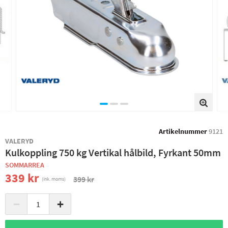
Artikelnummer
9121
VALERYD
Kulkoppling 750 kg Vertikal hålbild, Fyrkant 50mm
SOMMARREA
339 kr
399 kr
(ink. moms)
−
+