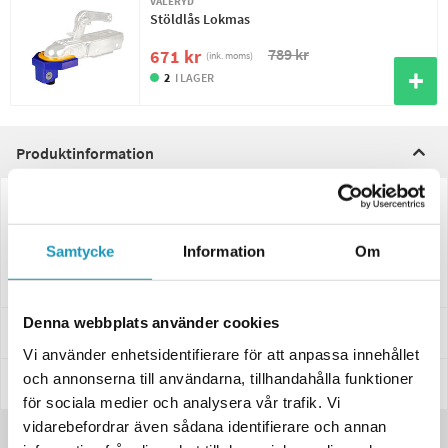
VALERYD
Stöldlås Lokmas
789 kr
671 kr
(ink. moms)
2
I LAGER
Produktinformation
Kulkoppling för släpvagnar, 750 kg Vertikal hålbild, Fyrkant 50mm
Samtycke
Information
Om
Passa på att köpa till stöldlås.
Denna webbplats använder cookies
Specifikationer
Vi använder enhetsidentifierare för att anpassa innehållet
och annonserna till användarna, tillhandahålla funktioner
Manualer & Guider
för sociala medier och analysera vår trafik. Vi
vidarebefordrar även sådana identifierare och annan
Recensioner