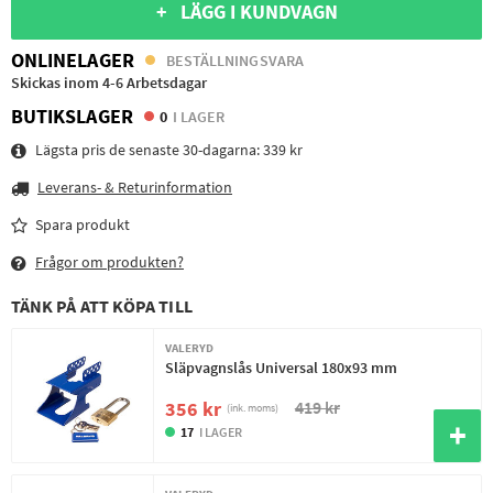
+ LÄGG I KUNDVAGN
ONLINELAGER
BESTÄLLNINGSVARA
Skickas inom 4-6 Arbetsdagar
BUTIKSLAGER
0
I LAGER
Lägsta pris de senaste 30-dagarna:
339 kr
Leverans- & Returinformation
Spara produkt
Frågor om produkten?
TÄNK PÅ ATT KÖPA TILL
VALERYD
Släpvagnslås Universal 180x93 mm
419 kr
356 kr
(ink. moms)
17
I LAGER