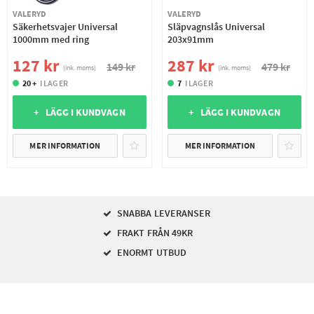
VALERYD
VALERYD
Säkerhetsvajer Universal
Släpvagnslås Universal
1000mm med ring
203x91mm
127 kr
287 kr
149 kr
479 kr
(ink. moms)
(ink. moms)
20 +
I LAGER
7
I LAGER
+ LÄGG I KUNDVAGN
+ LÄGG I KUNDVAGN
MER INFORMATION
MER INFORMATION
SNABBA LEVERANSER
FRAKT FRÅN 49KR
ENORMT UTBUD