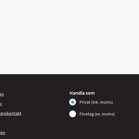
Handla som
en
Privat (ink. moms)
ar
agnskontakt
Företag (ex. moms)
den