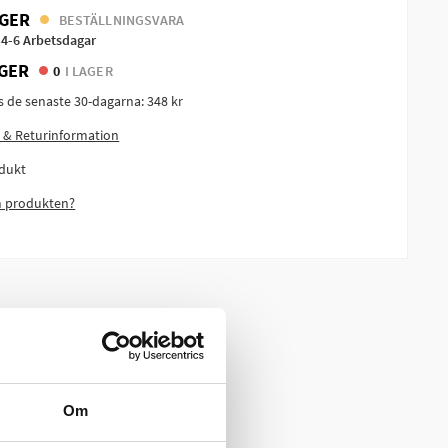
GER
BESTÄLLNINGSVARA
 4-6 Arbetsdagar
GER
0
I LAGER
is de senaste 30-dagarna:
348 kr
 & Returinformation
dukt
m produkten?
Om