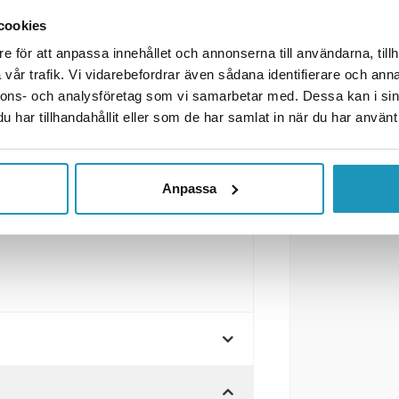
cookies
änster
e för att anpassa innehållet och annonserna till användarna, tillh
kta
som passar både höger och
vår trafik. Vi vidarebefordrar även sådana identifierare och anna
sedd med kabelgenomföring för
nnons- och analysföretag som vi samarbetar med. Dessa kan i sin
har tillhandahållit eller som de har samlat in när du har använt 
romsljus & Bakljus
Anpassa