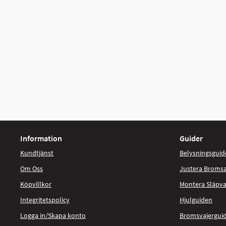
Information
Guider
Kundtjänst
Belysningsguid
Om Oss
Justera Broms
Köpvillkor
Montera Släpv
Integritetspolicy
Hjulguiden
Logga in/Skapa konto
Bromsvajergui