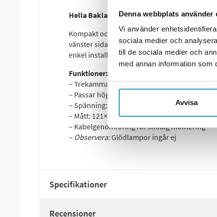
Denna webbplats använder 
Hella Baklampa 121×121×56 mm – Höger & V
Vi använder enhetsidentifierar
Kompakt och funktionell
Hella trekammarly
sociala medier och analysera 
vänster sida. Perfekt för 12V-system och för
till de sociala medier och a
enkel installation.
med annan information som du 
Funktioner:
– Trekammarlykta: Skyltbelysning, Blinkers, B
– Passar höger och vänster sida
Avvisa
– Spänning: 12V
– Mått: 121×121×56 mm
– Kabelgenomföring för smidig montering
–
Observera:
Glödlampor ingår ej
Specifikationer
Recensioner