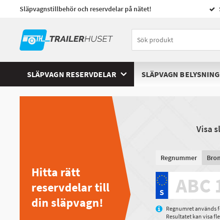
Släpvagnstillbehör och reservdelar på nätet!
SLÄPVAGN RESERVDELAR
SLÄPVAGN BELYSNING
Visa 
Regnummer
Bro
Hitta rätt
reservdelar till
din släpvagn!
Regnumret används för
Resultatet kan visa f