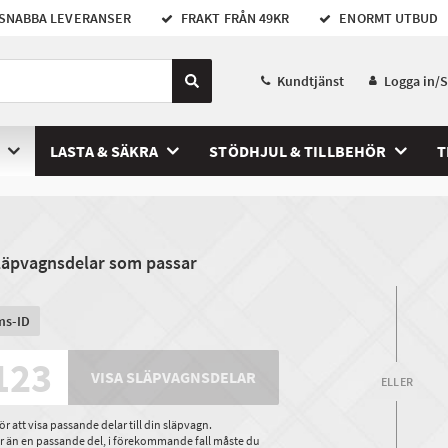
SNABBA LEVERANSER
FRAKT FRÅN 49KR
ENORMT UTBUD
Kundtjänst
Logga in/
LASTA & SÄKRA
STÖDHJUL & TILLBEHÖR
T
släpvagnsdelar som passar
ms-ID
VISA SLÄPVAGNSDELAR
ELLER
 att visa passande delar till din släpvagn.
ler än en passande del, i förekommande fall måste du