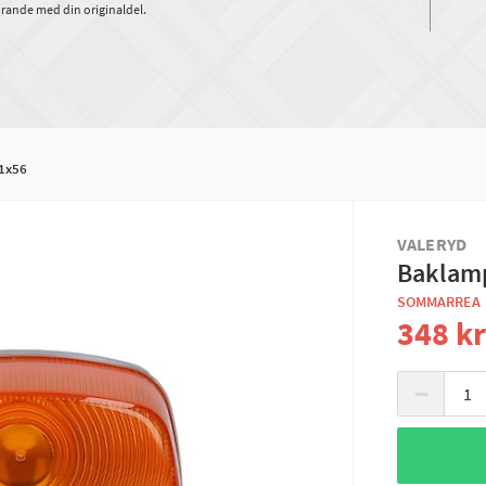
rande med din originaldel.
1x56
VALERYD
Baklamp
SOMMARREA
348 k
−