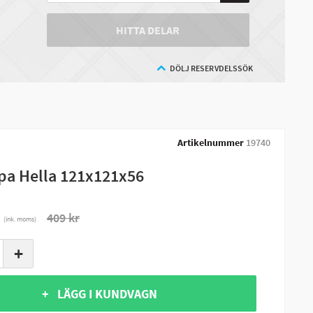
HITTA DELAR
DÖLJ RESERVDELSSÖK
Artikelnummer
19740
a Hella 121x121x56
r
409 kr
(ink. moms)
+
+ LÄGG I KUNDVAGN