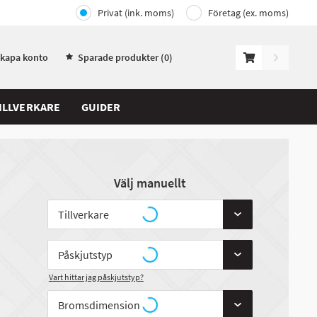
Privat (ink. moms)
Företag (ex. moms)
Skapa konto
Sparade produkter (
0
)
ILLVERKARE
GUIDER
Välj manuellt
Vart hittar jag påskjutstyp?