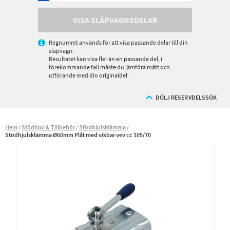
VISA SLÄPVAGNSDELAR
Regnumret används för att visa passande delar till din
släpvagn.
Resultatet kan visa fler än en passande del, i
förekommande fall måste du jämföra mått och
utförande med din originaldel.
DÖLJ RESERVDELSSÖK
Hem
Stödhjul & Tillbehör
Stödhjulsklämma
Stödhjulsklämma Ø60mm Plåt med vikbar vev cc 105/70