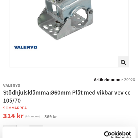
Artikelnummer
20026
VALERYD
Stödhjulsklämma Ø60mm Plåt med vikbar vev cc
105/70
SOMMARREA
314 kr
369 kr
(ink. moms)
−
+