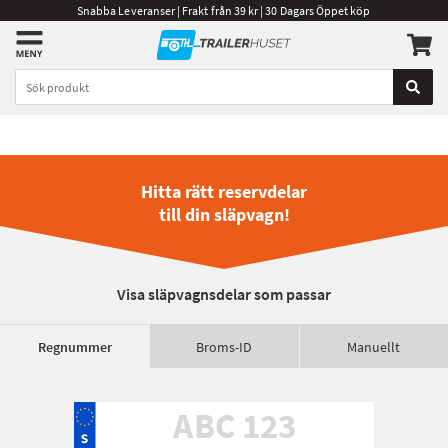
Snabba Leveranser | Frakt från 39 kr | 30 Dagars Öppet köp
Hitta rätt reservdelar
till din släpvagn!
Visa släpvagnsdelar som passar
Regnummer
Broms-ID
Manuellt