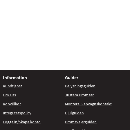
Information
Guider
Kundtjänst
Belysningsguiden
Om Oss
Justera Bromsar
Köpvillkor
Montera Släpvagnskontakt
Integritetspolicy
Hjulguiden
Logga in/Skapa konto
Bromsvajerguiden