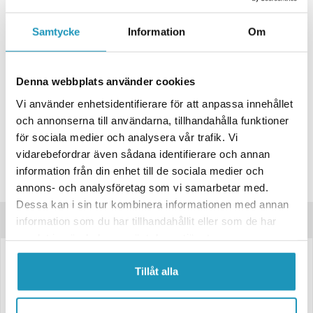
+ LÄGG I KUNDVAGN
Samtycke
Information
Om
ONLINELAGER
BESTÄLLNINGSVARA
Skickas inom 4-6 Arbetsdagar
Denna webbplats använder cookies
BUTIKSLAGER
0
I LAGER
Vi använder enhetsidentifierare för att anpassa innehållet
Lägsta pris de senaste 30-dagarna:
314 kr
och annonserna till användarna, tillhandahålla funktioner
Leverans- & Returinformation
för sociala medier och analysera vår trafik. Vi
vidarebefordrar även sådana identifierare och annan
Spara produkt
information från din enhet till de sociala medier och
Frågor om produkten?
annons- och analysföretag som vi samarbetar med.
Dessa kan i sin tur kombinera informationen med annan
Produktinformation
information som du har tillhandahållit eller som de har
samlat in när du har använt deras tjänster.
Stödhjulsklämma Ø60 mm – Plåt med vikbar vev, cc 105/70 mm
Tillåt alla
Robust stödhjulsklämma för rör med Ø60 mm i diameter. Tillverkad i
slitstark plåt och utrustad med en vikbar vev som sparar utrymme och