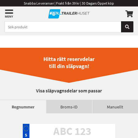
Snabba Leveranser | Frakt från 39 kr | 30 Dagars Öppet köp
Hitta rätt reservdelar
till din släpvagn!
Visa släpvagnsdelar som passar
Regnummer
Broms-ID
Manuellt