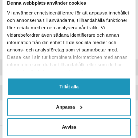
ONLINELAGER
TILLFÄLLIGT SLUT
Denna webbplats använder cookies
BUTIKSLAGER
0
I LAGER
Vi använder enhetsidentifierare för att anpassa innehållet
och annonserna till användarna, tillhandahålla funktioner
Lägsta pris de senaste 30-dagarna:
841 kr
för sociala medier och analysera vår trafik. Vi
Leverans- & Returinformation
vidarebefordrar även sådana identifierare och annan
Spara produkt
information från din enhet till de sociala medier och
annons- och analysföretag som vi samarbetar med.
Frågor om produkten?
Dessa kan i sin tur kombinera informationen med annan
information som du har tillhandahållit eller som de har
Produktinformation
samlat in när du har använt deras tjänster.
Tillåt alla
Recensioner
Anpassa
Frågor och svar
Avvisa
Leverans- & Returinformation