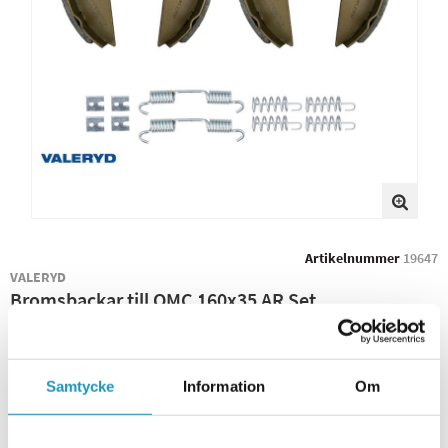
Artikelnummer
19647
VALERYD
Bromsbackar till OMC 160x35 AR Set
SOMMARREA
841 kr
989 kr
(ink. moms)
Samtycke
Information
Om
BEVAKA PRODUKT