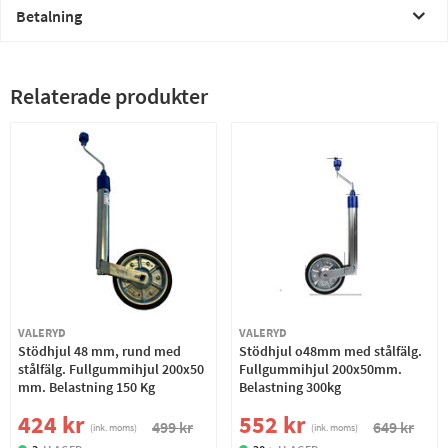
Betalning
Relaterade produkter
VALERYD
VALERYD
Stödhjul 48 mm, rund med
Stödhjul o48mm med stålfälg.
stålfälg. Fullgummihjul 200x50
Fullgummihjul 200x50mm.
mm. Belastning 150 Kg
Belastning 300kg
424 kr
552 kr
499 kr
649 kr
(ink. moms)
(ink. moms)