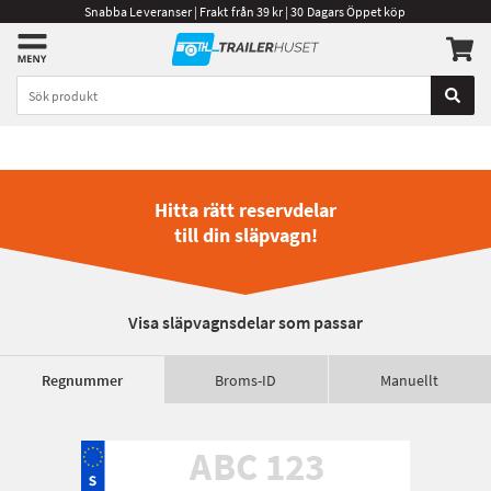
Snabba Leveranser | Frakt från 39 kr | 30 Dagars Öppet köp
Hitta rätt reservdelar
till din släpvagn!
Visa släpvagnsdelar som passar
Regnummer
Broms-ID
Manuellt