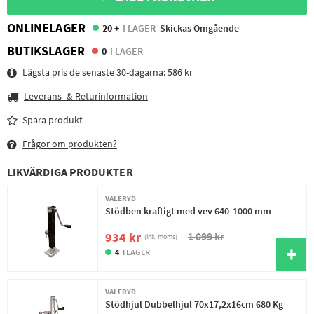
ONLINELAGER
20 +
I LAGER
Skickas Omgående
BUTIKSLAGER
0
I LAGER
Lägsta pris de senaste 30-dagarna:
586 kr
Leverans- & Returinformation
Spara produkt
Frågor om produkten?
LIKVÄRDIGA PRODUKTER
VALERYD
Stödben kraftigt med vev 640-1000 mm
1 099 kr
934 kr
(ink. moms)
4
I LAGER
VALERYD
Stödhjul Dubbelhjul 70x17,2x16cm 680 Kg