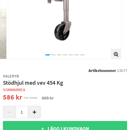
Artikelnummer
13677
VALERYD
Stödhjul med vev 454 Kg
SOMMARREA
586 kr
689 kr
(ink. moms)
−
+
+ LÄGG I KUNDVAGN