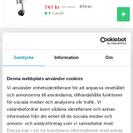
879 kr
747 kr
(ink. moms)
7
I LAGER
Produktinformation
Universal stödhjul. Kan fästas på olika typer av släpvagnar,
Samtycke
Information
Om
timmervagnar.
Hålbilden för infästnings har många varianter och
passar i princip allt. Fästytan mot släpvagnen går att välja med måtten
140x110, 110x110, 90x110, 60x110 mm. (Höjd x Bredd)
Denna webbplats använder cookies
Stödhjulet vinklas enkelt genom att spaken dras ut vilket frigör att
benet kan vridas framåt eller bakåt.
Vi använder enhetsidentifierare för att anpassa innehållet
och annonserna till användarna, tillhandahålla funktioner
Stora fördelen med modellen är att den är mycket enklare att veva.
Detta eftersom veven sitter monterad på sidan av stödbenet. Det gör
för sociala medier och analysera vår trafik. Vi
att man får en mycket bättre kraft när man exempelvis skall veva ut
vidarebefordrar även sådana identifierare och annan
och lyfta loss ett lastat släp.
information från din enhet till de sociala medier och
annons- och analysföretag som vi samarbetar med.
Dessa kan i sin tur kombinera informationen med annan
Minsta längd undersidan fäste och till botten på hjul 26cm