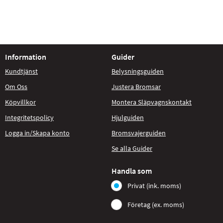
Information
Guider
Kundtjänst
Belysningsguiden
Om Oss
Justera Bromsar
Köpvillkor
Montera Släpvagnskontakt
Integritetspolicy
Hjulguiden
Logga in/Skapa konto
Bromsvajerguiden
Se alla Guider
Handla som
Privat (ink. moms)
Företag (ex. moms)