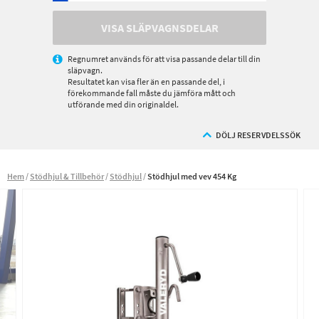
VISA SLÄPVAGNSDELAR
Regnumret används för att visa passande delar till din
släpvagn.
Resultatet kan visa fler än en passande del, i
förekommande fall måste du jämföra mått och
utförande med din originaldel.
DÖLJ RESERVDELSSÖK
Hem
Stödhjul & Tillbehör
Stödhjul
Stödhjul med vev 454 Kg