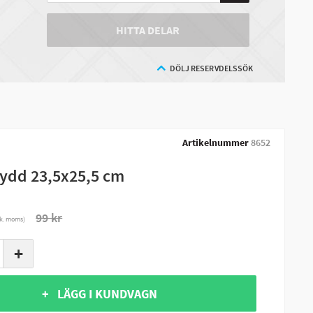
HITTA DELAR
DÖLJ RESERVDELSSÖK
Artikelnummer
8652
ydd 23,5x25,5 cm
99 kr
nk. moms)
+
+ LÄGG I KUNDVAGN