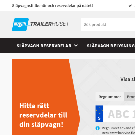
Släpvagnstillbehör och reservdelar på nätet!
SLÄPVAGN RESERVDELAR
SLÄPVAGN BELYSNING
Visa 
Regnummer
Bro
Hitta rätt
reservdelar till
din släpvagn!
Regnumret används för
Resultatet kan visa f