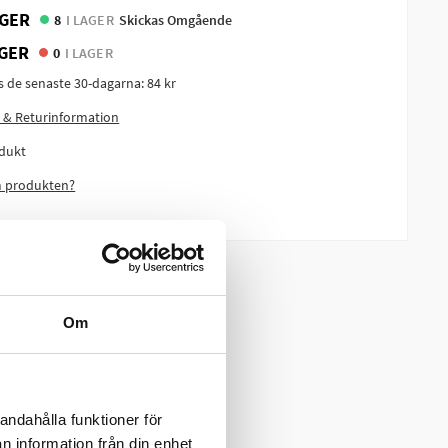
GER
8
I LAGER
Skickas Omgående
GER
0
I LAGER
is de senaste 30-dagarna:
84 kr
 & Returinformation
dukt
m produkten?
Om
andahålla funktioner för
n information från din enhet