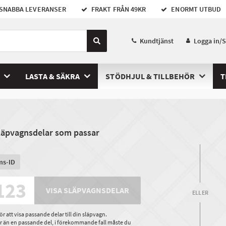
SNABBA LEVERANSER
FRAKT FRÅN 49KR
ENORMT UTBUD
Kundtjänst
Logga in/
LASTA & SÄKRA
STÖDHJUL & TILLBEHÖR
T
släpvagnsdelar som passar
ms-ID
VISA SLÄPVAGNSDELAR
ELLER
 att visa passande delar till din släpvagn.
ler än en passande del, i förekommande fall måste du