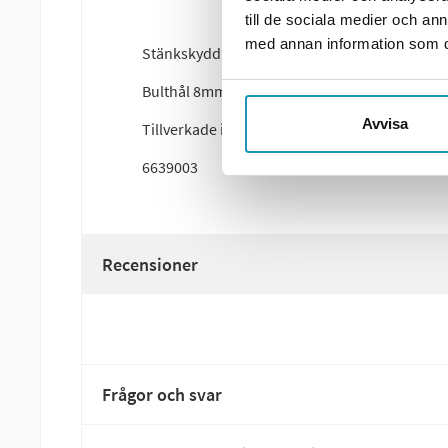
till de sociala medier och a
med annan information som du 
Stänkskydd 23,5x25,5 cm till släpvagn.
Bulthål 8mm, CC 128mm.
Avvisa
Tillverkade i svart gummi.
6639003
Recensioner
Frågor och svar