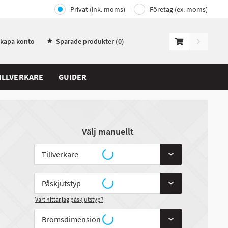
Privat (ink. moms)
Företag (ex. moms)
Skapa konto
Sparade produkter (
0
)
ILLVERKARE
GUIDER
Välj manuellt
Vart hittar jag påskjutstyp?