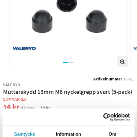
Artikelnummer
15821
VALERYD
Mutterskydd 13mm M8 nyckelgrepp svart (5-pack)
SOMMARREA
16 kr
19 kr
(ink. moms)
−
+
Samtycke
Information
Om