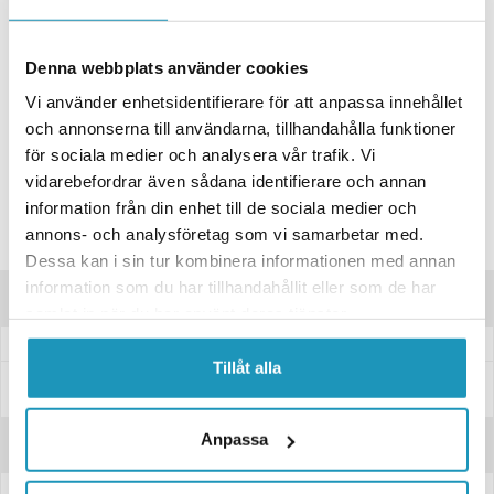
+ LÄGG I KUNDVAGN
ONLINELAGER
18
I LAGER
Skickas Omgående
Denna webbplats använder cookies
BUTIKSLAGER
0
I LAGER
Vi använder enhetsidentifierare för att anpassa innehållet
och annonserna till användarna, tillhandahålla funktioner
Lägsta pris de senaste 30-dagarna:
16 kr
för sociala medier och analysera vår trafik. Vi
Leverans- & Returinformation
vidarebefordrar även sådana identifierare och annan
Spara produkt
information från din enhet till de sociala medier och
annons- och analysföretag som vi samarbetar med.
Frågor om produkten?
Dessa kan i sin tur kombinera informationen med annan
information som du har tillhandahållit eller som de har
Produktinformation
samlat in när du har använt deras tjänster.
Tillåt alla
Specifikationer
Anpassa
Recensioner