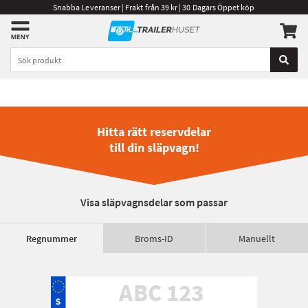
Snabba Leveranser | Frakt från 39 kr | 30 Dagars Öppet köp
Hitta rätt reservdelar
till din släpvagn!
Visa släpvagnsdelar som passar
Regnummer
Broms-ID
Manuellt