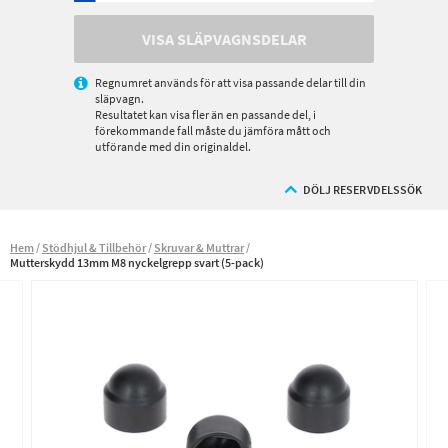
VISA SLÄPVAGNSDELAR
Regnumret används för att visa passande delar till din
släpvagn.
Resultatet kan visa fler än en passande del, i
förekommande fall måste du jämföra mått och
utförande med din originaldel.
DÖLJ RESERVDELSSÖK
Hem
Stödhjul & Tillbehör
Skruvar & Muttrar
Mutterskydd 13mm M8 nyckelgrepp svart (5-pack)