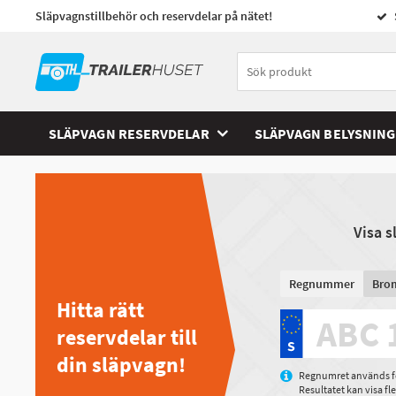
Släpvagnstillbehör och reservdelar på nätet!
SLÄPVAGN RESERVDELAR
SLÄPVAGN BELYSNING
Visa 
Regnummer
Bro
Hitta rätt
reservdelar till
din släpvagn!
Regnumret används för
Resultatet kan visa f