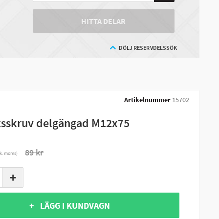
HITTA DELAR
DÖLJ RESERVDELSSÖK
Artikelnummer
15702
sskruv delgängad M12x75
89 kr
nk. moms)
+
+ LÄGG I KUNDVAGN