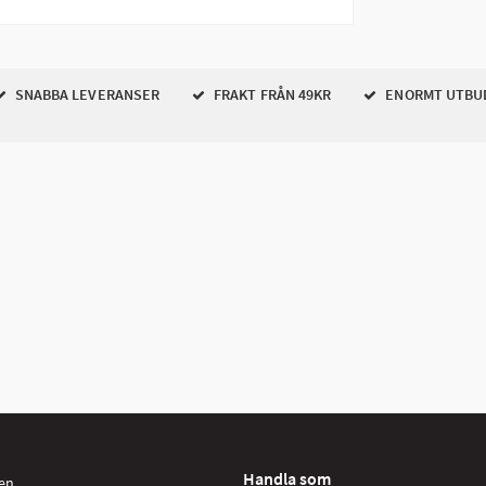
SNABBA LEVERANSER
FRAKT FRÅN 49KR
ENORMT UTBU
Handla som
en