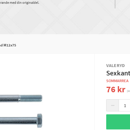
rande med din originaldel.
ad M12x75
VALERYD
Sexkant
SOMMARREA
76 kr
(i
−