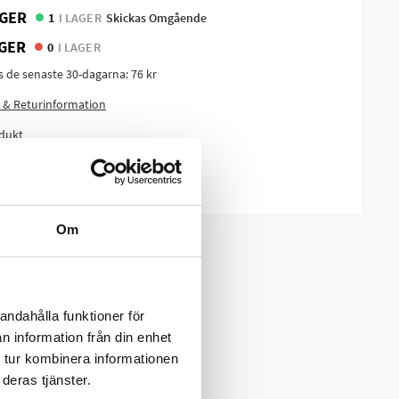
GER
1
I LAGER
Skickas Omgående
GER
0
I LAGER
is de senaste 30-dagarna:
76 kr
 & Returinformation
dukt
m produkten?
Om
andahålla funktioner för
n information från din enhet
 tur kombinera informationen
deras tjänster.