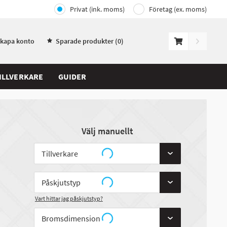
Privat (ink. moms)
Företag (ex. moms)
Skapa konto
Sparade produkter (
0
)
ILLVERKARE
GUIDER
Välj manuellt
Vart hittar jag påskjutstyp?