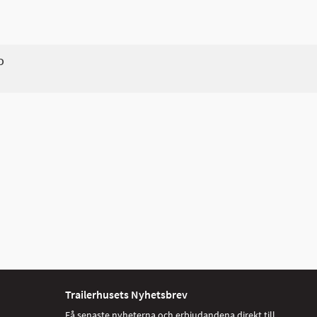
D
Trailerhusets Nyhetsbrev
Få senaste nyheterna och erbjudandena direkt till