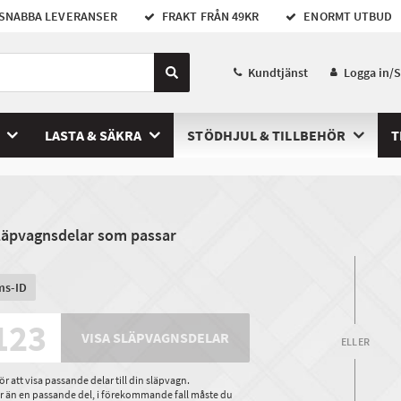
SNABBA LEVERANSER
FRAKT FRÅN 49KR
ENORMT UTBUD
Kundtjänst
Logga in/
LASTA & SÄKRA
STÖDHJUL & TILLBEHÖR
T
släpvagnsdelar som passar
ms-ID
VISA SLÄPVAGNSDELAR
ELLER
 att visa passande delar till din släpvagn.
ler än en passande del, i förekommande fall måste du