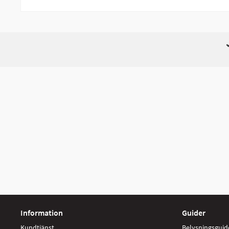
Information
Guider
Kundtjänst
Belysningsguid