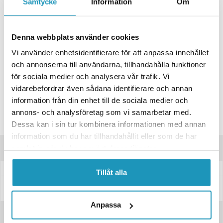
Samtycke
Information
Om
+ LÄGG I KUNDVAGN
Denna webbplats använder cookies
ONLINELAGER
2
I LAGER
Skickas Omgående
Vi använder enhetsidentifierare för att anpassa innehållet
BUTIKSLAGER
0
I LAGER
och annonserna till användarna, tillhandahålla funktioner
Lägsta pris de senaste 30-dagarna:
25 kr
för sociala medier och analysera vår trafik. Vi
vidarebefordrar även sådana identifierare och annan
Leverans- & Returinformation
information från din enhet till de sociala medier och
Spara produkt
annons- och analysföretag som vi samarbetar med.
Frågor om produkten?
Dessa kan i sin tur kombinera informationen med annan
information som du har tillhandahållit eller som de har
Produktinformation
samlat in när du har använt deras tjänster.
Tillåt alla
Specifikationer
Anpassa
Recensioner