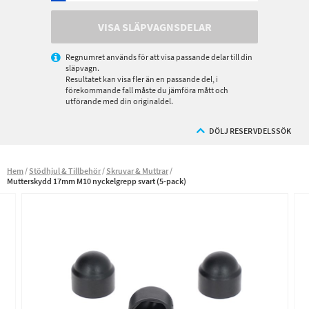
VISA SLÄPVAGNSDELAR
Regnumret används för att visa passande delar till din
släpvagn.
Resultatet kan visa fler än en passande del, i
förekommande fall måste du jämföra mått och
utförande med din originaldel.
DÖLJ RESERVDELSSÖK
Hem
Stödhjul & Tillbehör
Skruvar & Muttrar
Mutterskydd 17mm M10 nyckelgrepp svart (5-pack)