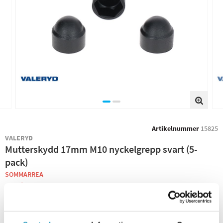
Artikelnummer
15825
VALERYD
Mutterskydd 17mm M10 nyckelgrepp svart (5-
pack)
SOMMARREA
25 kr
29 kr
(ink. moms)
−
+