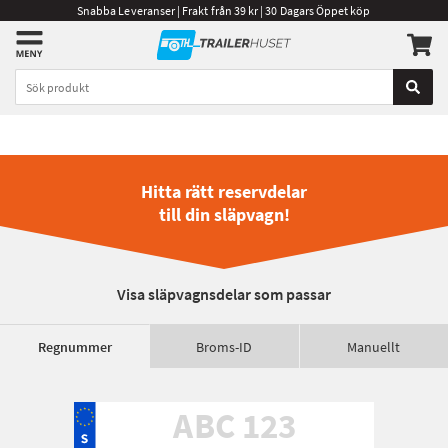
Snabba Leveranser | Frakt från 39 kr | 30 Dagars Öppet köp
Hitta rätt reservdelar
till din släpvagn!
Visa släpvagnsdelar som passar
Regnummer
Broms-ID
Manuellt