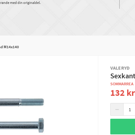
rande med din originaldel.
ad M14x140
VALERYD
Sexkant
SOMMARREA
132 k
−