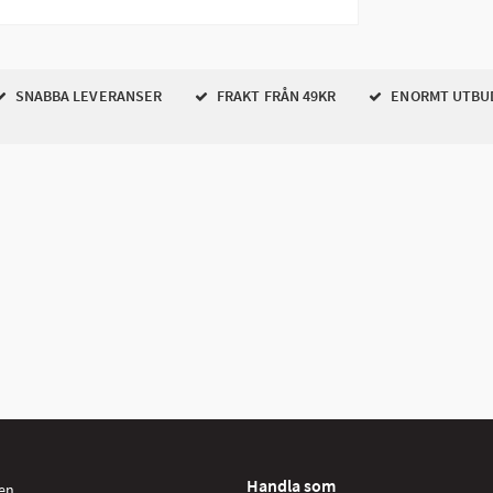
SNABBA LEVERANSER
FRAKT FRÅN 49KR
ENORMT UTBU
Handla som
en