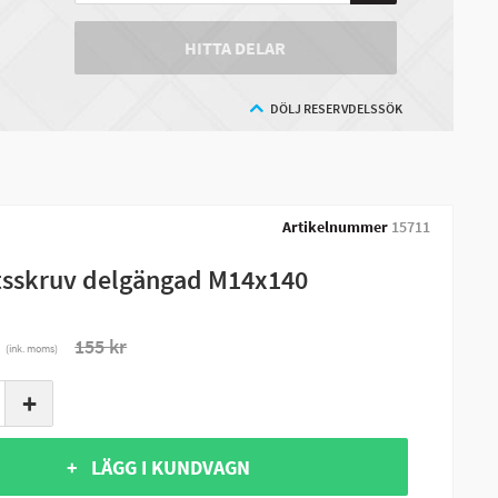
HITTA DELAR
DÖLJ RESERVDELSSÖK
Artikelnummer
15711
sskruv delgängad M14x140
r
155 kr
(ink. moms)
+
+ LÄGG I KUNDVAGN