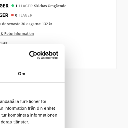
GER
1
I LAGER
Skickas Omgående
GER
0
I LAGER
is de senaste 30-dagarna:
132 kr
 & Returinformation
dukt
m produkten?
Om
andahålla funktioner för
n information från din enhet
 tur kombinera informationen
deras tjänster.