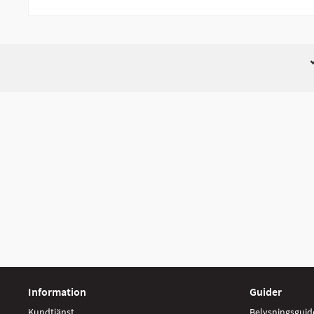
Information
Guider
Kundtjänst
Belysningsguid