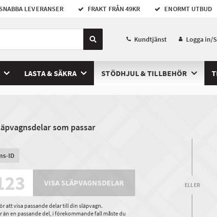
SNABBA LEVERANSER
FRAKT FRÅN 49KR
ENORMT UTBUD
Kundtjänst
Logga in/
LASTA & SÄKRA
STÖDHJUL & TILLBEHÖR
T
släpvagnsdelar som passar
ms-ID
VISA SLÄPVAGNSDELAR
ELLER
 att visa passande delar till din släpvagn.
ler än en passande del, i förekommande fall måste du