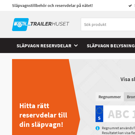
Släpvagnstillbehör och reservdelar på nätet!
SLÄPVAGN RESERVDELAR
SLÄPVAGN BELYSNING
Visa 
Regnummer
Bro
Hitta rätt
reservdelar till
din släpvagn!
Regnumret används för
Resultatet kan visa f