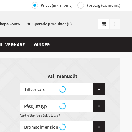
Privat (ink. moms)
Företag (ex. moms)
Skapa konto
Sparade produkter (
0
)
ILLVERKARE
GUIDER
Välj manuellt
Vart hittar jag påskjutstyp?