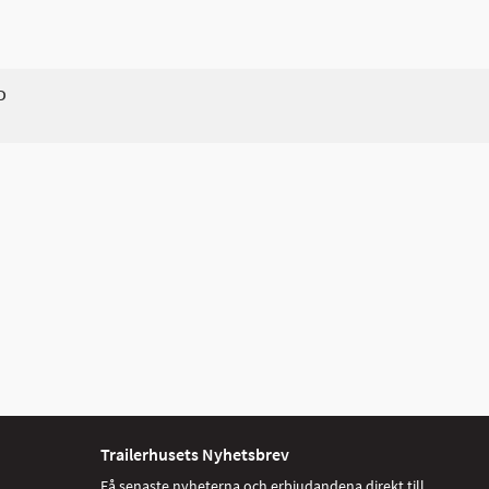
D
Trailerhusets Nyhetsbrev
Få senaste nyheterna och erbjudandena direkt till