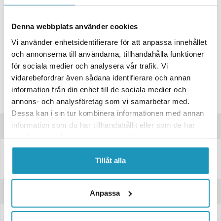
ONLINELAGER
1
I LAGER
Skickas Omgående
Denna webbplats använder cookies
BUTIKSLAGER
0
I LAGER
Vi använder enhetsidentifierare för att anpassa innehållet
Lägsta pris de senaste 30-dagarna:
25 kr
och annonserna till användarna, tillhandahålla funktioner
för sociala medier och analysera vår trafik. Vi
Leverans- & Returinformation
vidarebefordrar även sådana identifierare och annan
Spara produkt
information från din enhet till de sociala medier och
Frågor om produkten?
annons- och analysföretag som vi samarbetar med.
Dessa kan i sin tur kombinera informationen med annan
information som du har tillhandahållit eller som de har
Produktinformation
samlat in när du har använt deras tjänster.
Tillåt alla
Specifikationer
Recensioner
Anpassa