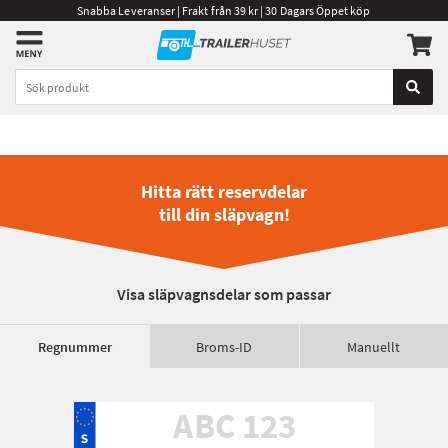
Snabba Leveranser | Frakt från 39 kr | 30 Dagars Öppet köp
Hitta rätt reservdelar
till din släpvagn!
Visa släpvagnsdelar som passar
Regnummer
Broms-ID
Manuellt