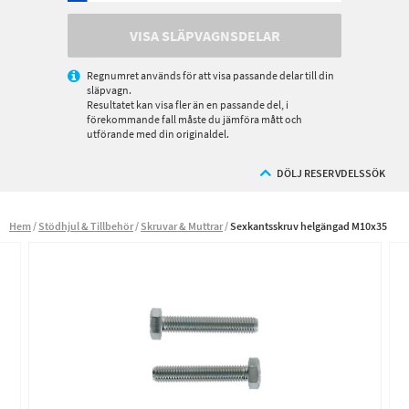
VISA SLÄPVAGNSDELAR
Regnumret används för att visa passande delar till din
släpvagn.
Resultatet kan visa fler än en passande del, i
förekommande fall måste du jämföra mått och
utförande med din originaldel.
DÖLJ RESERVDELSSÖK
Hem
Stödhjul & Tillbehör
Skruvar & Muttrar
Sexkantsskruv helgängad M10x35