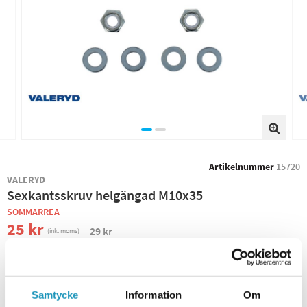
Artikelnummer
15720
VALERYD
Sexkantsskruv helgängad M10x35
SOMMARREA
25 kr
29 kr
(ink. moms)
−
+
Samtycke
Information
Om
+ LÄGG I KUNDVAGN