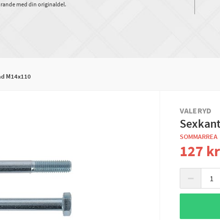
rande med din originaldel.
ad M14x110
VALERYD
Sexkant
SOMMARREA
127 k
−