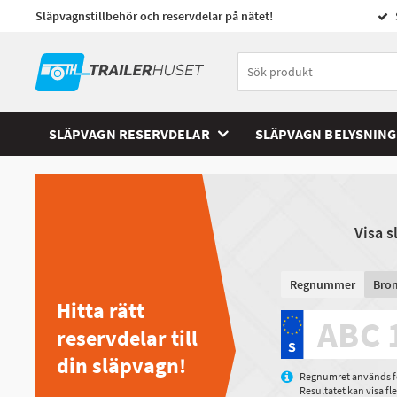
Släpvagnstillbehör och reservdelar på nätet!
SLÄPVAGN RESERVDELAR
SLÄPVAGN BELYSNING
Visa 
Regnummer
Bro
Hitta rätt
reservdelar till
din släpvagn!
Regnumret används för
Resultatet kan visa f