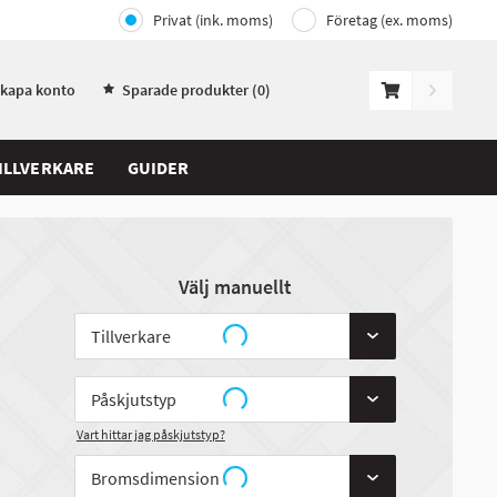
Privat (ink. moms)
Företag (ex. moms)
Skapa konto
Sparade produkter (
0
)
ILLVERKARE
GUIDER
Välj manuellt
Vart hittar jag påskjutstyp?