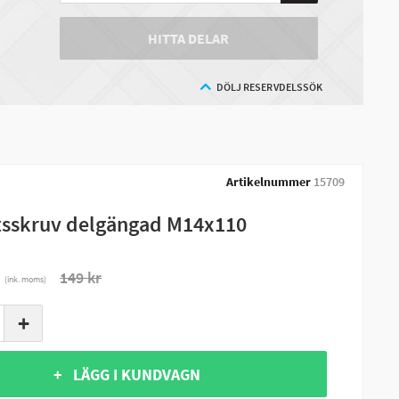
HITTA DELAR
DÖLJ RESERVDELSSÖK
Artikelnummer
15709
sskruv delgängad M14x110
r
149 kr
(ink. moms)
+
+ LÄGG I KUNDVAGN