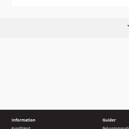
Information
Guider
Kundtjänst
Belysningsguid