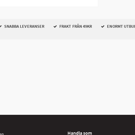
SNABBA LEVERANSER
FRAKT FRÅN 49KR
ENORMT UTBU
Handla som
en