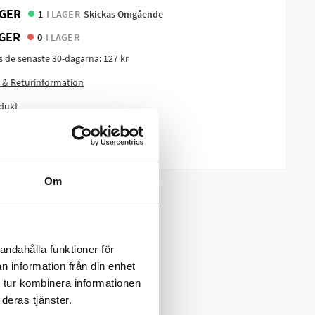
GER
1
I LAGER
Skickas Omgående
GER
0
I LAGER
is de senaste 30-dagarna:
127 kr
 & Returinformation
dukt
m produkten?
Om
andahålla funktioner för
n information från din enhet
 tur kombinera informationen
deras tjänster.