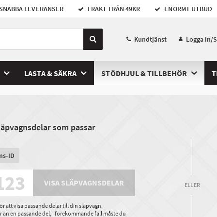
SNABBA LEVERANSER
FRAKT FRÅN 49KR
ENORMT UTBUD
Kundtjänst
Logga in/
LASTA & SÄKRA
STÖDHJUL & TILLBEHÖR
T
släpvagnsdelar som passar
ms-ID
VISA SLÄPVAGNSDELAR
ELLER
 att visa passande delar till din släpvagn.
ler än en passande del, i förekommande fall måste du