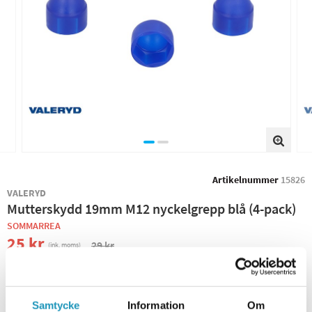
Artikelnummer
15826
VALERYD
Mutterskydd 19mm M12 nyckelgrepp blå (4-pack)
SOMMARREA
25 kr
29 kr
(ink. moms)
−
+
Samtycke
Information
Om