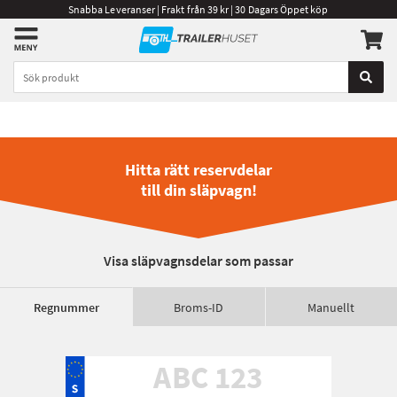
Snabba Leveranser | Frakt från 39 kr | 30 Dagars Öppet köp
Hitta rätt reservdelar
till din släpvagn!
Visa släpvagnsdelar som passar
Regnummer
Broms-ID
Manuellt