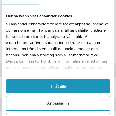
+ LÄGG I KUNDVAGN
ONLINELAGER
1
I LAGER
Skickas Omgående
Denna webbplats använder cookies
BUTIKSLAGER
0
I LAGER
Vi använder enhetsidentifierare för att anpassa innehållet
och annonserna till användarna, tillhandahålla funktioner
Lägsta pris de senaste 30-dagarna:
25 kr
för sociala medier och analysera vår trafik. Vi
Leverans- & Returinformation
vidarebefordrar även sådana identifierare och annan
Spara produkt
information från din enhet till de sociala medier och
annons- och analysföretag som vi samarbetar med.
Frågor om produkten?
Dessa kan i sin tur kombinera informationen med annan
information som du har tillhandahållit eller som de har
Produktinformation
samlat in när du har använt deras tjänster.
Tillåt alla
Specifikationer
Anpassa
Recensioner