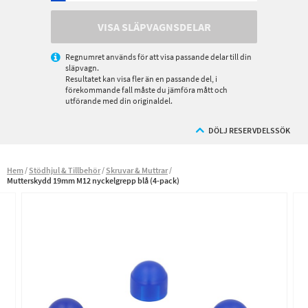
VISA SLÄPVAGNSDELAR
Regnumret används för att visa passande delar till din
släpvagn.
Resultatet kan visa fler än en passande del, i
förekommande fall måste du jämföra mått och
utförande med din originaldel.
DÖLJ RESERVDELSSÖK
Hem
Stödhjul & Tillbehör
Skruvar & Muttrar
Mutterskydd 19mm M12 nyckelgrepp blå (4-pack)