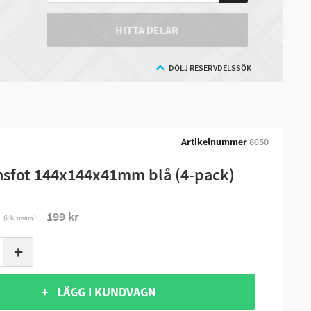
HITTA DELAR
DÖLJ RESERVDELSSÖK
Artikelnummer
8650
sfot 144x144x41mm blå (4-pack)
r
199 kr
(ink. moms)
+
+ LÄGG I KUNDVAGN