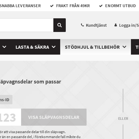
SNABBA LEVERANSER
FRAKT FRÅN 49KR
ENORMT UTBUD
Kundtjänst
Logga in/
LASTA & SÄKRA
STÖDHJUL & TILLBEHÖR
T
släpvagnsdelar som passar
ms-ID
VISA SLÄPVAGNSDELAR
ELLER
 att visa passande delar till din släpvagn.
ler än en passande del, i förekommande fall måste du