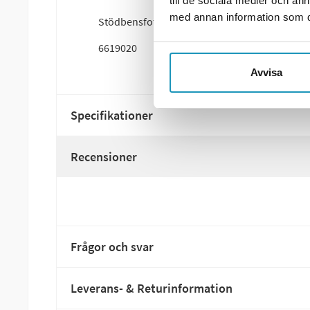
till de sociala medier och a
med annan information som du 
Stödbensfot till stödben.
6619020
Avvisa
Specifikationer
Recensioner
Frågor och svar
Leverans- & Returinformation