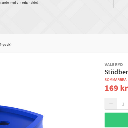
rande med din originaldel.
4-pack)
VALERYD
Stödben
SOMMARREA
169 k
−