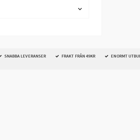
SNABBA LEVERANSER
FRAKT FRÅN 49KR
ENORMT UTBU