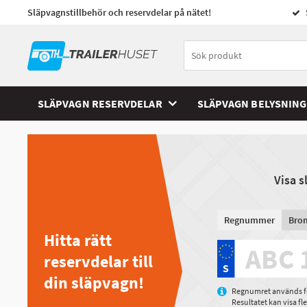
Släpvagnstillbehör och reservdelar på nätet!
SLÄPVAGN RESERVDELAR
SLÄPVAGN BELYSNING
Visa 
Regnummer
Bro
Hitta rätt
reservdelar till
din släpvagn!
Regnumret används för
Resultatet kan visa f