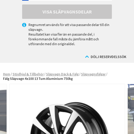
VISA SLÄPVAGNSDELAR
Regnumret används för att visa passande delar till din
släpvagn.
Resultatet kan visa fler än en passande del, i
förekommande fall måste du jämföra mått och
utförande med din originaldel.
DÖLJ RESERVDELSSÖK
Hem
Stödhjul & Tillbehör
Släpvagn Däck & Fälg
Släpvagnsfälgar
Fälg Släpvagn 4x100 13 Tum Aluminium 750kg