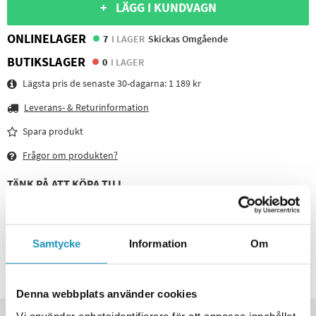
+ LÄGG I KUNDVAGN
ONLINELAGER
7
I LAGER
Skickas Omgående
BUTIKSLAGER
0
I LAGER
Lägsta pris de senaste 30-dagarna:
1 189 kr
Leverans- & Returinformation
Spara produkt
Frågor om produkten?
TÄNK PÅ ATT KÖPA TILL
Hjulbult M 12x1.5 konisk 60grader nyckel
17mm
Samtycke
Information
Om
55 kr
47 kr
(ink. moms)
16
I LAGER
Denna webbplats använder cookies
Vi använder enhetsidentifierare för att anpassa innehållet