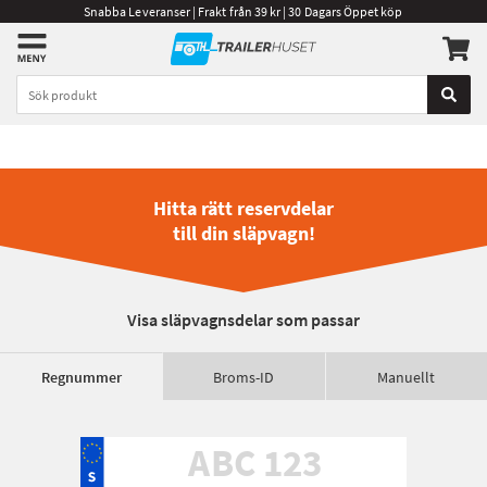
Snabba Leveranser | Frakt från 39 kr | 30 Dagars Öppet köp
Hitta rätt reservdelar
till din släpvagn!
Visa släpvagnsdelar som passar
Regnummer
Broms-ID
Manuellt