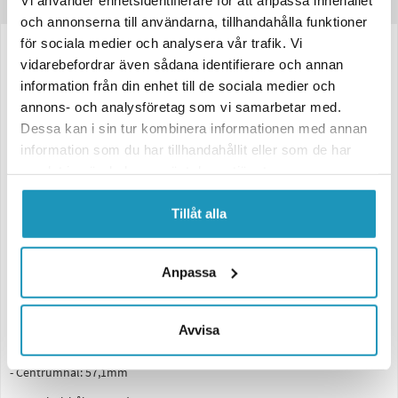
Produktinformation
och annonserna till användarna, tillhandahålla funktioner
för sociala medier och analysera vår trafik. Vi
Aluminiumfälg 5x13 4x100, ET30, 750Kg svart - till släpvagn
vidarebefordrar även sådana identifierare och annan
information från din enhet till de sociala medier och
Svart aluminiumfälg avsedd för släpvagnar med en diameter på 13
tum. Passar till släp med bultcirkel 4x100 och centrumhål 57,1mm.
annons- och analysföretag som vi samarbetar med.
Dessa kan i sin tur kombinera informationen med annan
Lastkapacitet 750kg per fälg. Utrustad med 60 graders kona i bulthålen
information som du har tillhandahållit eller som de har
och ET30 i offset. Passande däckdimensioner: 145/80R13, 155/80R13,
165/80R13.
samlat in när du har använt deras tjänster.
Tekniska specifikationer:
Tillåt alla
- Material: Aluminium
- Färg: Svart
Anpassa
- Dimension: 5x13
- Antal bultar: 4
Avvisa
- Bultcirkel: 4x100
- Centrumhål: 57,1mm