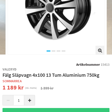
Artikelnummer
15413
VALERYD
Fälg Släpvagn 4x100 13 Tum Aluminium 750kg
SOMMARREA
1 189 kr
1 399 kr
(ink. moms)
−
+