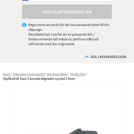
VISA SLÄPVAGNSDELAR
Regnumret används för att visa passande delar till din
släpvagn.
Resultatet kan visa fler än en passande del, i
förekommande fall måste du jämföra mått och
utförande med din originaldel.
DÖLJ RESERVDELSSÖK
Hem
Släpvagn reservdelar
Bromsartiklar
Hjulbultar
Hjulbult M 12x1.5 konisk 60grader nyckel 17mm