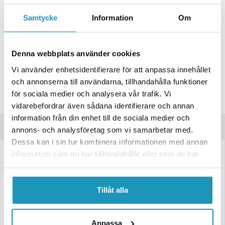
ONLINELAGER
16
I LAGER
Skickas Omgående
Samtycke
Information
Om
BUTIKSLAGER
0
I LAGER
Lägsta pris de senaste 30-dagarna:
47 kr
Denna webbplats använder cookies
Leverans- & Returinformation
Vi använder enhetsidentifierare för att anpassa innehållet
och annonserna till användarna, tillhandahålla funktioner
Spara produkt
för sociala medier och analysera vår trafik. Vi
Frågor om produkten?
vidarebefordrar även sådana identifierare och annan
information från din enhet till de sociala medier och
Produktinformation
annons- och analysföretag som vi samarbetar med.
Dessa kan i sin tur kombinera informationen med annan
information som du har tillhandahållit eller som de har
Pris per styck
samlat in när du har använt deras tjänster.
Gänglängd 28 mm
Totallängd 53 mm.
Tillåt alla
För aluminiumfälg
Hjulbult M12x1,5, konisk 60grader
Nyckelvidd 17
Anpassa