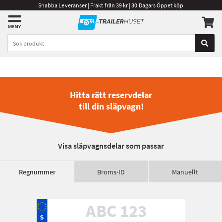
Snabba Leveranser | Frakt från 39 kr | 30 Dagars Öppet köp
Hitta rätt reservdelar
till din släpvagn!
Visa släpvagnsdelar som passar
Regnummer
Broms-ID
Manuellt