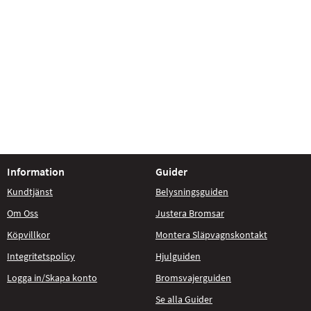
Information
Guider
Kundtjänst
Belysningsguiden
Om Oss
Justera Bromsar
Köpvillkor
Montera Släpvagnskontakt
Integritetspolicy
Hjulguiden
Logga in/Skapa konto
Bromsvajerguiden
Se alla Guider