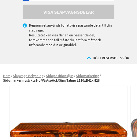
VISA SLÄPVAGNSDELAR
Regnumret används för att visa passande delar till din
släpvagn.
Resultatet kan visa fler än en passande del, i
förekommande fall måste du jämföra mått och
utförande med din originaldel.
DÖLJ RESERVDELSSÖK
Hem
Släpvagn Belysning
Sidopositionsljus
Sidomarkering
Sidomarkeringslykta Hö/Vä Aspöck/Sim/Talmu L110xB41xH28