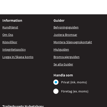
Information
Guider
Kundtjänst
Belysningsguiden
Om Oss
Justera Bromsar
Köpvillkor
Montera Släpvagnskontakt
Integritetspolicy
Hjulguiden
Logga in/Skapa konto
Bromsvajerguiden
Se alla Guider
Handla som
Privat (ink. moms)
Företag (ex. moms)
Trailerhusets Nyhetsbrev