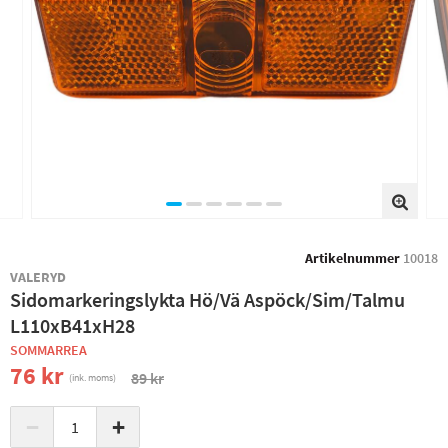
Artikelnummer
10018
VALERYD
Sidomarkeringslykta Hö/Vä Aspöck/Sim/Talmu
L110xB41xH28
SOMMARREA
76 kr
89 kr
(ink. moms)
−
+