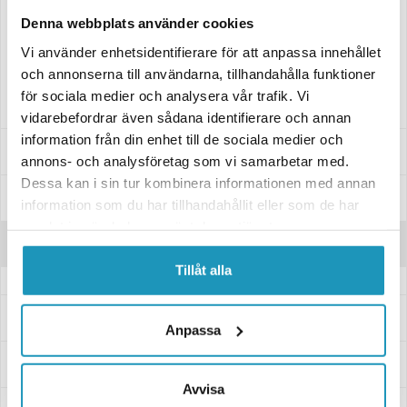
Märkning:
Denna webbplats använder cookies
E4 12289
Vi använder enhetsidentifierare för att anpassa innehållet
E17 02348
och annonserna till användarna, tillhandahålla funktioner
E17 001
för sociala medier och analysera vår trafik. Vi
vidarebefordrar även sådana identifierare och annan
information från din enhet till de sociala medier och
Specifikationer
annons- och analysföretag som vi samarbetar med.
Dessa kan i sin tur kombinera informationen med annan
Manualer & Guider
information som du har tillhandahållit eller som de har
samlat in när du har använt deras tjänster.
Recensioner
Tillåt alla
Frågor och svar
Anpassa
Leverans- & Returinformation
Avvisa