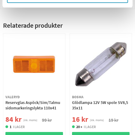
Betalning
Relaterade produkter
VALERYD
BOSMA
Reservglas Aspöck/Sim/Talmu
Glödlampa 12V 5W spole SV8,5
sidomarkeringslykta 110x41
35x11
84 kr
16 kr
99 kr
19 kr
(ink. moms)
(ink. moms)
1
I LAGER
20 +
I LAGER