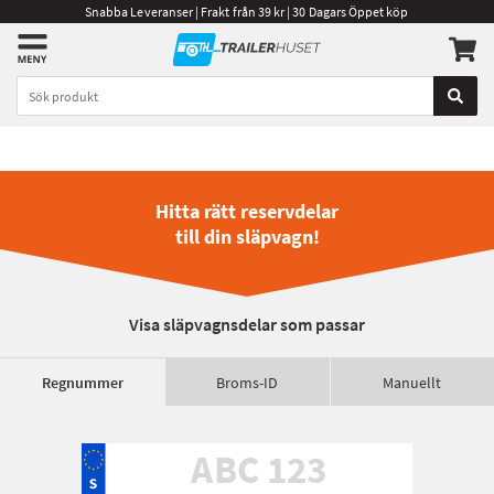
Snabba Leveranser | Frakt från 39 kr | 30 Dagars Öppet köp
Hitta rätt reservdelar
till din släpvagn!
Visa släpvagnsdelar som passar
Regnummer
Broms-ID
Manuellt