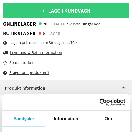
+ LÄGG I KUNDVAGN
ONLINELAGER
20 +
I LAGER
Skickas Omgående
BUTIKSLAGER
0
I LAGER
Lägsta pris de senaste 30-dagarna:
76 kr
Leverans- & Returinformation
Spara produkt
Frågor om produkten?
Produktinformation
Aspöck Sidomarkering till släpvagn, utförande: Hö/Vä
Aspöck/Sim/Talmu L110xB41xH28. Glödlampa 12v 5W spole 35x11 ingår
Samtycke
Information
Om
ej. Se relaterade produkter nedan.