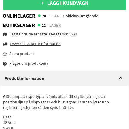
+ LÄGG I KUNDVAGN
ONLINELAGER
20 +
I LAGER
Skickas Omgående
BUTIKSLAGER
11
I LAGER
Lägsta pris de senaste 30-dagarna:
16 kr
Leverans- & Returinformation
Spara produkt
Frågor om produkten?
Produktinformation
Glödlampa av spoltyp används oftast till skylbelysning och
positionsljus på släpvagnar och husvagnar. Lampan lyser upp
registreringsskylten så den syns i mörker.
Data:
12 Volt
5 Watt