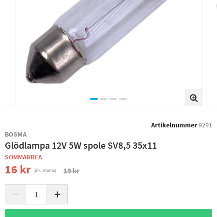
Artikelnummer
9291
BOSMA
Glödlampa 12V 5W spole SV8,5 35x11
SOMMARREA
16 kr
19 kr
(ink. moms)
−
+