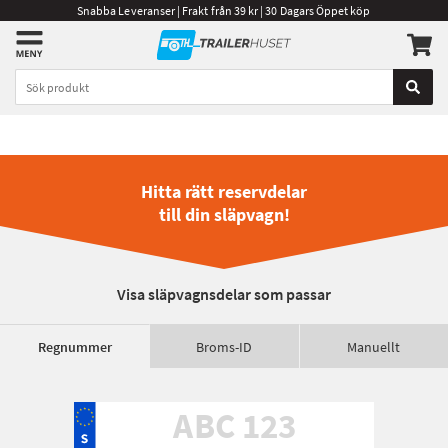
Snabba Leveranser | Frakt från 39 kr | 30 Dagars Öppet köp
Hitta rätt reservdelar
till din släpvagn!
Visa släpvagnsdelar som passar
Regnummer
Broms-ID
Manuellt