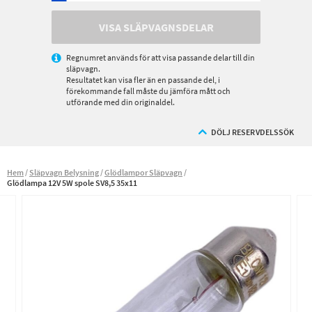
VISA SLÄPVAGNSDELAR
Regnumret används för att visa passande delar till din
släpvagn.
Resultatet kan visa fler än en passande del, i
förekommande fall måste du jämföra mått och
utförande med din originaldel.
DÖLJ RESERVDELSSÖK
Hem
Släpvagn Belysning
Glödlampor Släpvagn
Glödlampa 12V 5W spole SV8,5 35x11