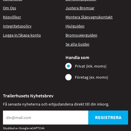
Om Oss
Justera Bromsar
Köpvillkor
Montera Släpvagnskontakt
Integritetspolicy
Hjulguiden
Logga in/Skapa konto
Bromsvajerguiden
Se alla Guider
Handla som
Privat (ink. moms)
Företag (ex. moms)
Trailerhusets Nyhetsbrev
Få senaste nyheterna och erbjudandena direkt till din inkorg.
REGISTRERA
Skyddad av Google reCAPTCHA