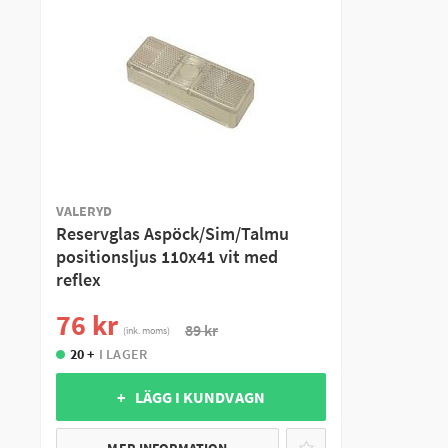
VALERYD
Reservglas Aspöck/Sim/Talmu
positionsljus 110x41 vit med
reflex
76 kr
89 kr
(ink. moms)
20 +
I LAGER
+ LÄGG I KUNDVAGN