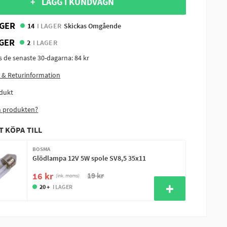
+ LÄGG I KUNDVAGN
GER
14
I LAGER
Skickas Omgående
GER
2
I LAGER
is de senaste 30-dagarna:
84 kr
 & Returinformation
dukt
m produkten?
T KÖPA TILL
BOSMA
Glödlampa 12V 5W spole SV8,5 35x11
19 kr
16 kr
(ink. moms)
20 +
I LAGER