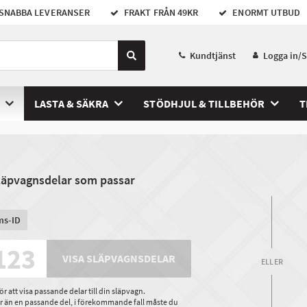
SNABBA LEVERANSER
FRAKT FRÅN 49KR
ENORMT UTBUD
Kundtjänst
Logga in/
LASTA & SÄKRA
STÖDHJUL & TILLBEHÖR
T
släpvagnsdelar som passar
ms-ID
VISA SLÄPVAGNSDELAR
ELLER
 att visa passande delar till din släpvagn.
ler än en passande del, i förekommande fall måste du