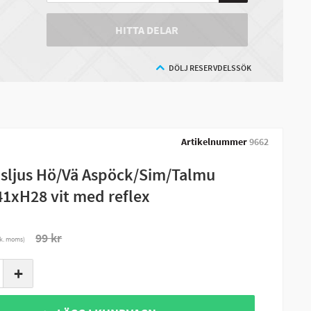
HITTA DELAR
DÖLJ RESERVDELSSÖK
Artikelnummer
9662
nsljus Hö/Vä Aspöck/Sim/Talmu
1xH28 vit med reflex
99 kr
nk. moms)
+