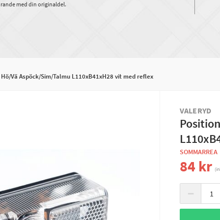
rande med din originaldel.
s Hö/Vä Aspöck/Sim/Talmu L110xB41xH28 vit med reflex
VALERYD
Positio
L110xB4
SOMMARREA
84 kr
(i
−