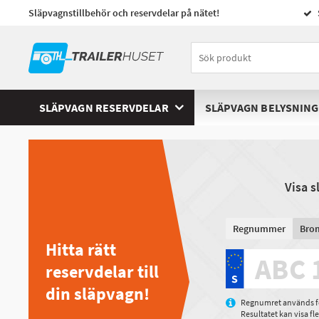
Släpvagnstillbehör och reservdelar på nätet!
SLÄPVAGN RESERVDELAR
SLÄPVAGN BELYSNING
Visa 
Regnummer
Bro
Hitta rätt
reservdelar till
din släpvagn!
Regnumret används för
Resultatet kan visa f