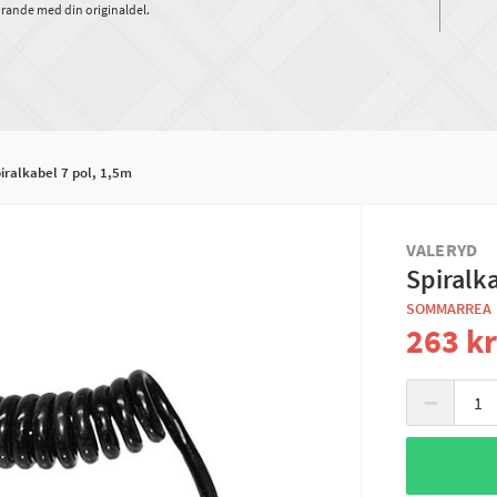
rande med din originaldel.
iralkabel 7 pol, 1,5m
VALERYD
Spiralk
SOMMARREA
263 k
−