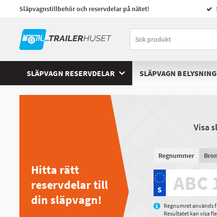
Släpvagnstillbehör och reservdelar på nätet!
SLÄPVAGN RESERVDELAR
SLÄPVAGN BELYSNING
Visa 
Regnummer
Bro
Hitta rätt
reservdelar till
din släpvagn!
Regnumret används för
Resultatet kan visa f