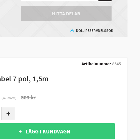
HITTA DELAR
DÖLJ RESERVDELSSÖK
Artikelnummer
8545
abel 7 pol, 1,5m
r
309 kr
(ink. moms)
+
+ LÄGG I KUNDVAGN