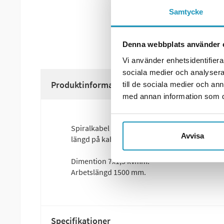
Samtycke
Denna webbplats använder 
Vi använder enhetsidentifierar
sociala medier och analysera 
Produktinformation
till de sociala medier och a
med annan information som du 
Spiralkabel med 7 poler hane till hane för s
Avvisa
längd på kabel, utdragen ca 1,5 m
Dimention 7x1,5 kvmm.
Arbetslängd 1500 mm.
Specifikationer