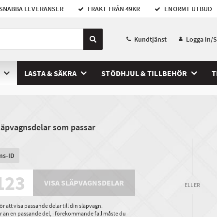
SNABBA LEVERANSER
FRAKT FRÅN 49KR
ENORMT UTBUD
Kundtjänst
Logga in/
LASTA & SÄKRA
STÖDHJUL & TILLBEHÖR
T
släpvagnsdelar som passar
ms-ID
VISA SLÄPVAGNSDELAR
ELLER
 att visa passande delar till din släpvagn.
ler än en passande del, i förekommande fall måste du