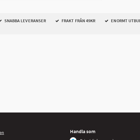
SNABBA LEVERANSER
FRAKT FRÅN 49KR
ENORMT UTBU
Handla som
en