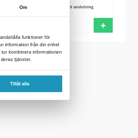
VALERYD
Belysningstestare 7-pol, 12V anslutning
Om
299 kr
254 kr
(ink. moms)
3
I LAGER
andahålla funktioner för
n information från din enhet
 tur kombinera informationen
deras tjänster.
Tillåt alla