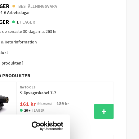
GER
BESTÄLLNINGSVARA
 4-6 Arbetsdagar
GER
1
I LAGER
is de senaste 30-dagarna:
263 kr
 & Returinformation
dukt
m produkten?
A PRODUKTER
NA TOOLS
Släpvagnskabel 7-7
189 kr
161 kr
(ink. moms)
20 +
I LAGER
T KÖPA TILL