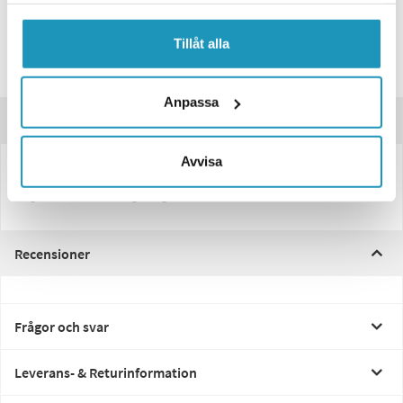
Släpvagnskabel 13-7
199 kr
169 kr
(ink. moms)
Tillåt alla
20 +
I LAGER
Anpassa
Produktinformation
Avvisa
Standard 7 polig släpvagnskabel mellan bil och släpvagn/husvagn.
Längd 1,5meter i utdraget läge.
Recensioner
Frågor och svar
Leverans- & Returinformation