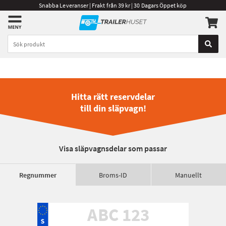
Snabba Leveranser | Frakt från 39 kr | 30 Dagars Öppet köp
Hitta rätt reservdelar
till din släpvagn!
Visa släpvagnsdelar som passar
Regnummer
Broms-ID
Manuellt