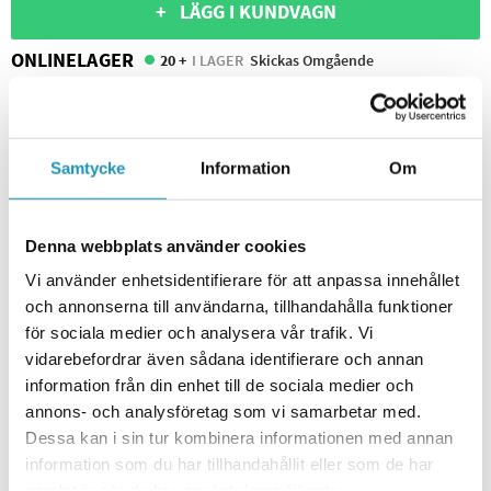
+ LÄGG I KUNDVAGN
ONLINELAGER
20 +
I LAGER
Skickas Omgående
BUTIKSLAGER
0
I LAGER
Lägsta pris de senaste 30-dagarna:
161 kr
Leverans- & Returinformation
Samtycke
Information
Om
Spara produkt
Frågor om produkten?
Denna webbplats använder cookies
Vi använder enhetsidentifierare för att anpassa innehållet
LIKVÄRDIGA PRODUKTER
och annonserna till användarna, tillhandahålla funktioner
NA TOOLS
för sociala medier och analysera vår trafik. Vi
Släpvagnskabel 13-13
vidarebefordrar även sådana identifierare och annan
259 kr
220 kr
information från din enhet till de sociala medier och
(ink. moms)
annons- och analysföretag som vi samarbetar med.
20 +
I LAGER
Dessa kan i sin tur kombinera informationen med annan
information som du har tillhandahållit eller som de har
NA TOOLS
samlat in när du har använt deras tjänster.