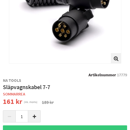
Artikelnummer
17779
NA TOOLS
Släpvagnskabel 7-7
SOMMARREA
161 kr
189 kr
(ink. moms)
−
+